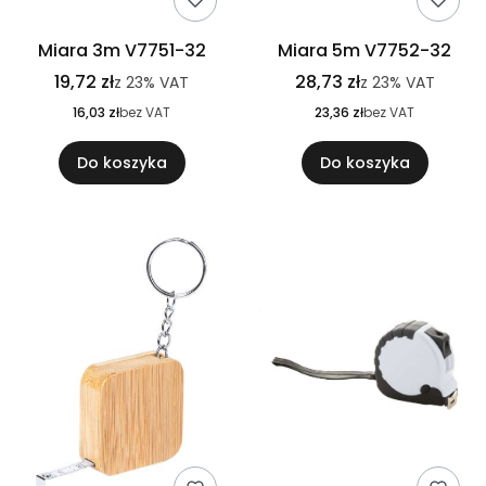
Miara 3m V7751-32
Miara 5m V7752-32
19,72 zł
28,73 zł
z
23%
VAT
z
23%
VAT
16,03 zł
bez VAT
23,36 zł
bez VAT
Do koszyka
Do koszyka