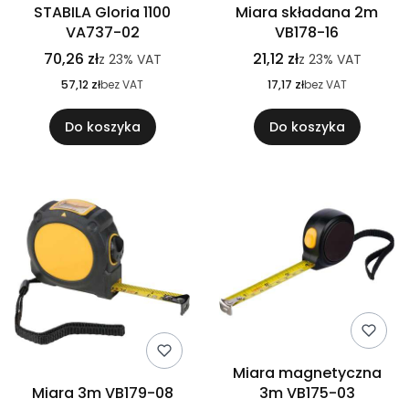
STABILA Gloria 1100
Miara składana 2m
VA737-02
VB178-16
70,26 zł
21,12 zł
z
23%
VAT
z
23%
VAT
57,12 zł
bez VAT
17,17 zł
bez VAT
Do koszyka
Do koszyka
Miara magnetyczna
Miara 3m VB179-08
3m VB175-03