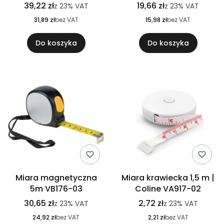
39,22 zł
19,66 zł
z
23%
VAT
z
23%
VAT
31,89 zł
bez VAT
15,98 zł
bez VAT
Do koszyka
Do koszyka
Miara magnetyczna
Miara krawiecka 1,5 m |
5m VB176-03
Coline VA917-02
30,65 zł
2,72 zł
z
23%
VAT
z
23%
VAT
24,92 zł
bez VAT
2,21 zł
bez VAT