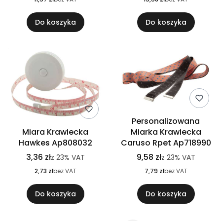
Do koszyka
Do koszyka
Personalizowana
Miara Krawiecka
Miarka Krawiecka
Hawkes Ap808032
Caruso Rpet Ap718990
3,36 zł
9,58 zł
z
23%
VAT
z
23%
VAT
2,73 zł
bez VAT
7,79 zł
bez VAT
Do koszyka
Do koszyka