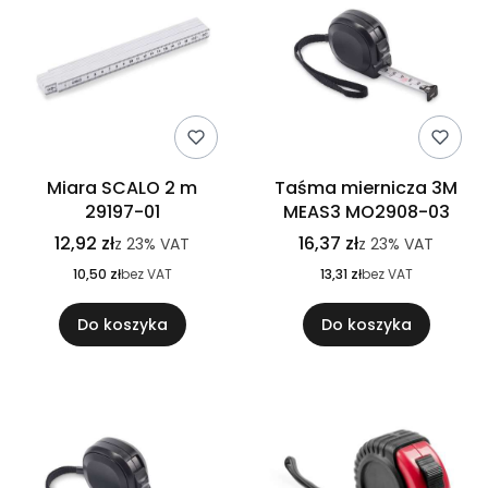
Miara SCALO 2 m
Taśma miernicza 3M
29197-01
MEAS3 MO2908-03
12,92 zł
16,37 zł
z
23%
VAT
z
23%
VAT
10,50 zł
bez VAT
13,31 zł
bez VAT
Do koszyka
Do koszyka