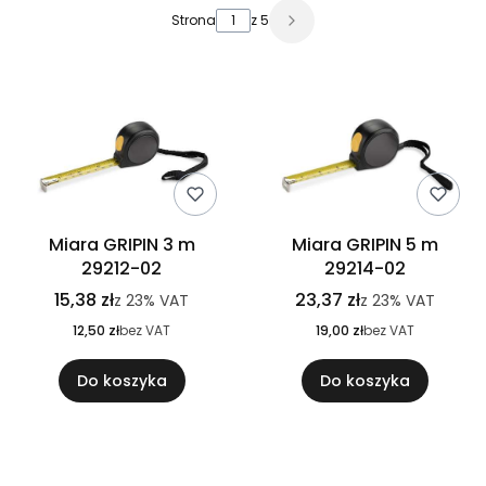
Lista produktów
Strona
z 5
Miara GRIPIN 3 m
Miara GRIPIN 5 m
29212-02
29214-02
15,38 zł
23,37 zł
z
23%
VAT
z
23%
VAT
12,50 zł
bez VAT
19,00 zł
bez VAT
Do koszyka
Do koszyka