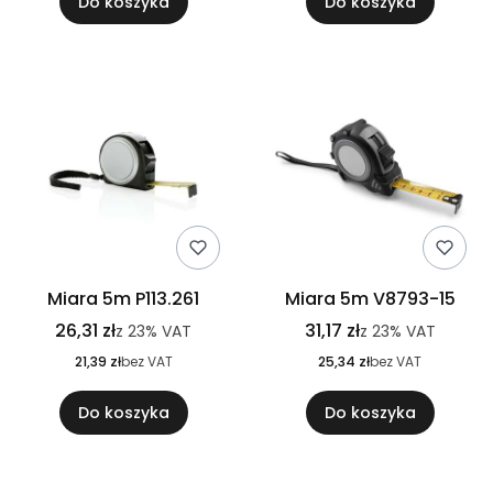
Do koszyka
Do koszyka
Miara 5m P113.261
Miara 5m V8793-15
26,31 zł
31,17 zł
z
23%
VAT
z
23%
VAT
21,39 zł
bez VAT
25,34 zł
bez VAT
Do koszyka
Do koszyka