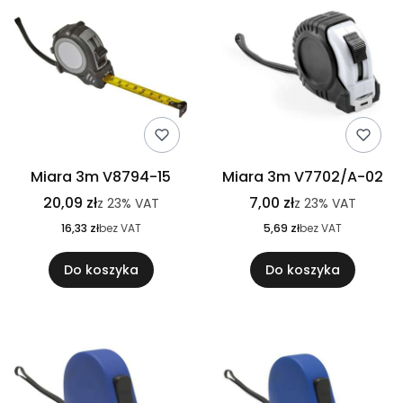
Miara 3m V8794-15
Miara 3m V7702/A-02
20,09 zł
7,00 zł
z
23%
VAT
z
23%
VAT
16,33 zł
bez VAT
5,69 zł
bez VAT
Do koszyka
Do koszyka