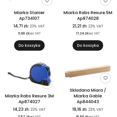
Miarka Stanier
Miarka Rabs Resure 5M
Ap734107
Ap874028
14,71 zł
21,21 zł
z
23%
VAT
z
23%
VAT
11,96 zł
bez VAT
17,24 zł
bez VAT
Do koszyka
Do koszyka
Składana Miara /
Miarka Rabs Resure 3M
Miarka Gable
Ap874027
Ap844043
14,23 zł
19,16 zł
z
23%
VAT
z
23%
VAT
11,57 zł
bez VAT
15,58 zł
bez VAT