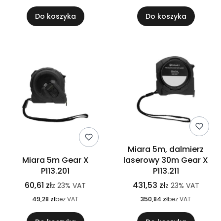
Do koszyka
Do koszyka
Miara 5m, dalmierz
Miara 5m Gear X
laserowy 30m Gear X
P113.201
P113.211
60,61 zł
431,53 zł
z
23%
VAT
z
23%
VAT
49,28 zł
bez VAT
350,84 zł
bez VAT