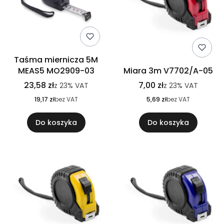
Taśma miernicza 5M
MEAS5 MO2909-03
Miara 3m V7702/A-05
23,58 zł
7,00 zł
z
23%
VAT
z
23%
VAT
19,17 zł
bez VAT
5,69 zł
bez VAT
Do koszyka
Do koszyka