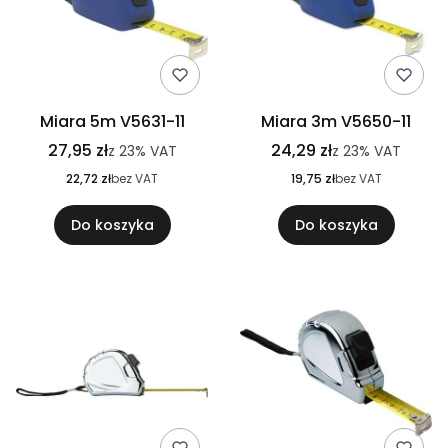
Miara 5m V5631-11
Miara 3m V5650-11
27,95 zł
24,29 zł
z
23%
VAT
z
23%
VAT
22,72 zł
bez VAT
19,75 zł
bez VAT
Do koszyka
Do koszyka