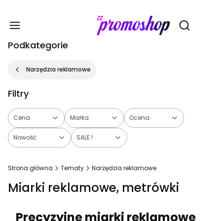
Gadże
Otwórz wy
Podkategorie
Narzędzia reklamowe
Filtry
Cena
Marka
Ocena
Nowość
SALE !
Koniec filtrów
Strona główna
Tematy
Narzędzia reklamowe
Miarki reklamowe, metrówki
Precyzyjne miarki reklamowe