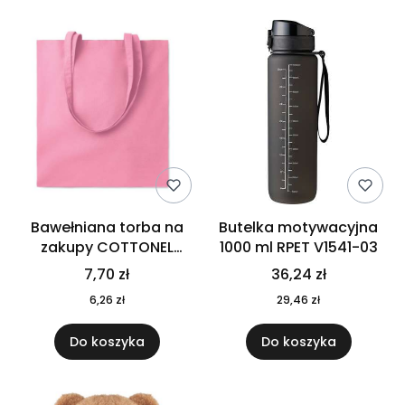
Bawełniana torba na
Butelka motywacyjna
zakupy COTTONEL
1000 ml RPET V1541-03
COLOUR++ MO9846-11
7,70 zł
36,24 zł
6,26 zł
29,46 zł
Do koszyka
Do koszyka