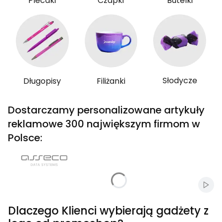
Plecaki
Czapki
Butelki
Słodycze
Długopisy
Filiżanki
Dostarczamy personalizowane artykuły
reklamowe 300 największym firmom w
Polsce:
Włąc
Dlaczego Klienci wybierają gadżety z