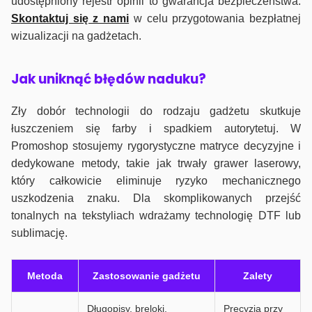
udostępniony rejestr opinii to gwarancja bezpieczeństwa.
Skontaktuj się z nami
w celu przygotowania bezpłatnej
wizualizacji na gadżetach.
J
ak uniknąć błędów naduku?
Zły dobór technologii do rodzaju gadżetu skutkuje
łuszczeniem się farby i spadkiem autorytetuj. W
Promoshop stosujemy rygorystyczne matryce decyzyjne i
dedykowane metody, takie jak trwały grawer laserowy,
który całkowicie eliminuje ryzyko mechanicznego
uszkodzenia znaku. Dla skomplikowanych przejść
tonalnych na tekstyliach wdrażamy technologię DTF lub
sublimację.
Metoda
Zastosowanie gadżetu
Zalety
Długopisy, breloki,
Precyzja przy