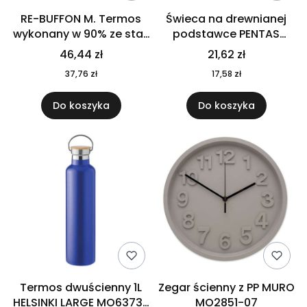
RE-BUFFON M. Termos
Świeca na drewnianej
wykonany w 90% ze stali
podstawce PENTAS
nierdzewnej
MO6282-40
46,44 zł
21,62 zł
pochodzącej z
37,76 zł
17,58 zł
recyklingu 520 ml 94294
Do koszyka
Do koszyka
Termos dwuścienny 1L
Zegar ścienny z PP MURO
HELSINKI LARGE MO6373-
MO2851-07