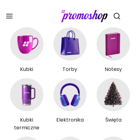
Gadże
Otwórz wy
Kubki
Torby
Notesy
Kubki
Elektronika
Święta
termiczne