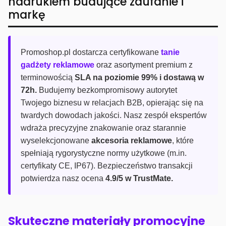
nadrukiem budujące zaufanie i
markę
Promoshop.pl dostarcza certyfikowane
tanie
gadżety reklamowe
oraz asortyment premium z
terminowością
SLA na poziomie 99% i dostawą w
72h.
Budujemy bezkompromisowy autorytet
Twojego biznesu w relacjach B2B, opierając się na
twardych dowodach jakości. Nasz zespół ekspertów
wdraża precyzyjne znakowanie oraz starannie
wyselekcjonowane
akcesoria reklamowe
, które
spełniają rygorystyczne normy użytkowe (m.in.
certyfikaty CE, IP67). Bezpieczeństwo transakcji
potwierdza nasz ocena
4.9/5 w TrustMate.
Skuteczne materiały promocyjne