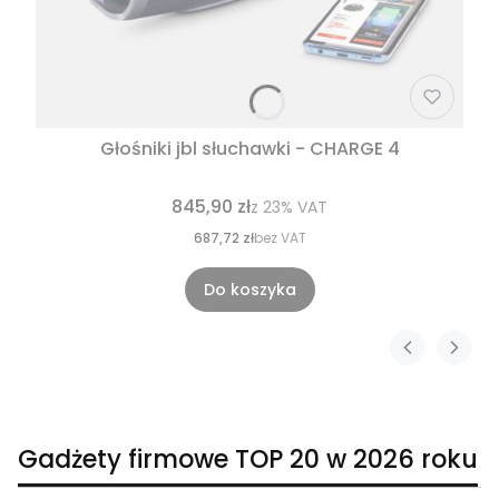
Głośniki jbl słuchawki - CHARGE 4
845,90 zł
z
23%
VAT
687,72 zł
bez VAT
Do koszyka
Gadżety firmowe TOP 20 w 2026 roku