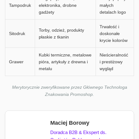
Tampodruk
elektronika, drobne
małych
gadżety
detalach logo
Trwałość i
Torby, odzież, produkty
Sitodruk
doskonałe
płaskie z tkanin
krycie kolorów
Kubki termiczne, metalowe
Nieścieralność
Grawer
pióra, artykuły z drewna i
i prestiżowy
metalu
wygląd
Merytorycznie zweryfikowane przez Głównego Technologa
Znakowania Promoshop.
Maciej Borowy
Doradca B2B & Ekspert ds.