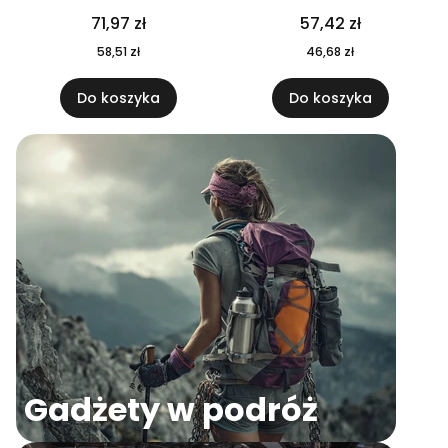
04
71,97 zł
57,42 zł
58,51 zł
46,68 zł
Do koszyka
Do koszyka
Gadżety w podróż