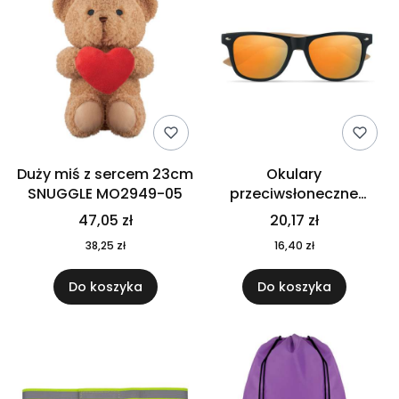
Duży miś z sercem 23cm
Okulary
SNUGGLE MO2949-05
przeciwsłoneczne
CALIFORNIA TOUCH
47,05 zł
20,17 zł
MO9617-10
38,25 zł
16,40 zł
Do koszyka
Do koszyka