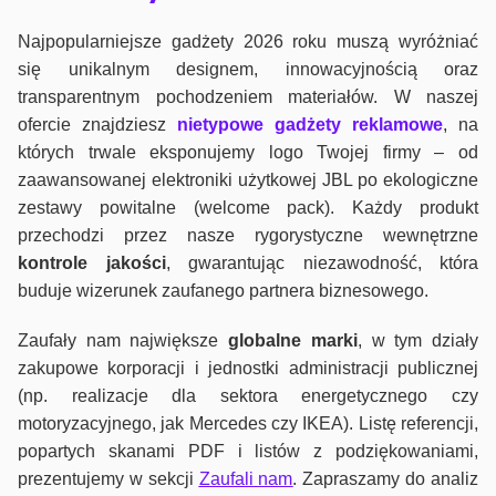
Najpopularniejsze gadżety 2026 roku muszą wyróżniać
się unikalnym designem, innowacyjnością oraz
transparentnym pochodzeniem materiałów. W naszej
ofercie znajdziesz
nietypowe gadżety reklamowe
, na
których trwale eksponujemy logo Twojej firmy – od
zaawansowanej elektroniki użytkowej JBL po ekologiczne
zestawy powitalne (welcome pack). Każdy produkt
przechodzi przez nasze rygorystyczne wewnętrzne
kontrole jako
ści
, gwarantując niezawodność, która
buduje wizerunek zaufanego partnera biznesowego.
Zaufały nam największe
globalne marki
, w tym działy
zakupowe korporacji i jednostki administracji publicznej
(np. realizacje dla sektora energetycznego czy
motoryzacyjnego, jak Mercedes czy IKEA). Listę referencji,
popartych skanami PDF i listów z podziękowaniami,
prezentujemy w sekcji
Zaufali nam
. Zapraszamy do analiz