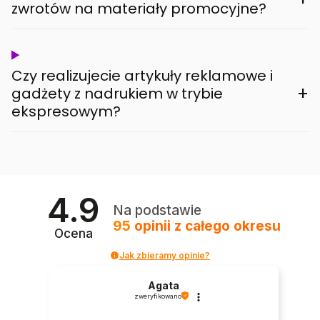
zwrotów na materiały promocyjne?
Czy realizujecie artykuły reklamowe i
+
gadżety z nadrukiem w trybie
ekspresowym?
4.9
Na podstawie
95
opinii
z całego okresu
Ocena
Jak zbieramy opinie?
Agata
zweryfikowano