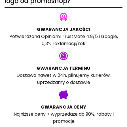
logo od promoshop?
GWARANCJA JAKOŚCI
Potwierdzona
Opiniami TrustMate
4.9/5 i
Google
,
0,3% reklamacji/rok
GWARANCJA TERMINU
Dostawa nawet w 24h, pilnujemy kurierów,
uprzedzamy o dostawie
GWARANCJA CENY
Najniższe ceny + wyprzedaże do 90%, rabaty i
promocje