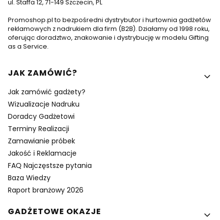
ul. Staffa 12, 71-149 Szczecin, PL
Promoshop.pl to bezpośredni dystrybutor i hurtownia gadżetów
reklamowych z nadrukiem dla firm (B2B). Działamy od 1998 roku,
oferując doradztwo, znakowanie i dystrybucję w modelu Gifting
as a Service.
Linki w stopce
JAK ZAMÓWIĆ?
Jak zamówić gadżety?
Wizualizacje Nadruku
Doradcy Gadżetowi
Terminy Realizacji
Zamawianie próbek
Jakość i Reklamacje
FAQ Najczęstsze pytania
Baza Wiedzy
Raport branżowy 2026
GADŻETOWE OKAZJE