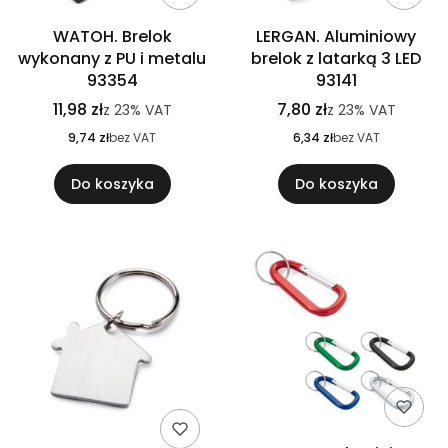
WATOH. Brelok
LERGAN. Aluminiowy
wykonany z PU i metalu
brelok z latarką 3 LED
93354
93141
11,98 zł
7,80 zł
z
23%
VAT
z
23%
VAT
9,74 zł
bez VAT
6,34 zł
bez VAT
Do koszyka
Do koszyka