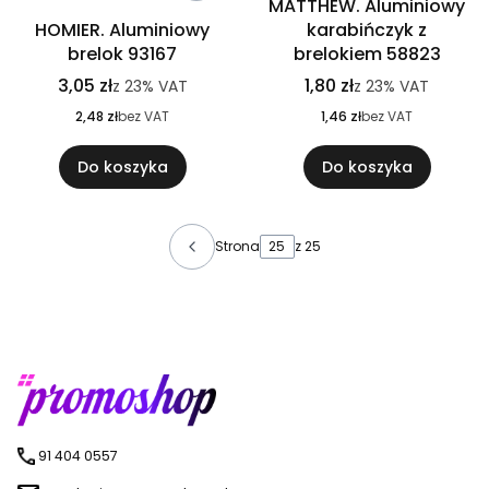
MATTHEW. Aluminiowy
HOMIER. Aluminiowy
karabińczyk z
brelok 93167
brelokiem 58823
3,05 zł
1,80 zł
z
23%
VAT
z
23%
VAT
2,48 zł
bez VAT
1,46 zł
bez VAT
Do koszyka
Do koszyka
Strona
z 25
91 404 0557