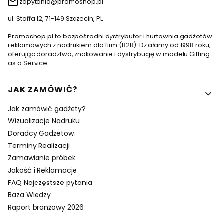
zapytania@promoshop.pl
ul. Staffa 12, 71-149 Szczecin, PL
Promoshop.pl to bezpośredni dystrybutor i hurtownia gadżetów
reklamowych z nadrukiem dla firm (B2B). Działamy od 1998 roku,
oferując doradztwo, znakowanie i dystrybucję w modelu Gifting
as a Service.
Linki w stopce
JAK ZAMÓWIĆ?
Jak zamówić gadżety?
Wizualizacje Nadruku
Doradcy Gadżetowi
Terminy Realizacji
Zamawianie próbek
Jakość i Reklamacje
FAQ Najczęstsze pytania
Baza Wiedzy
Raport branżowy 2026