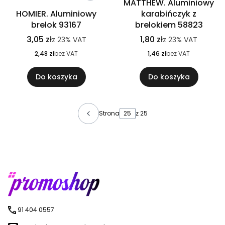
MATTHEW. Aluminiowy
HOMIER. Aluminiowy
karabińczyk z
brelok 93167
brelokiem 58823
3,05 zł
1,80 zł
z
23%
VAT
z
23%
VAT
2,48 zł
bez VAT
1,46 zł
bez VAT
Do koszyka
Do koszyka
Strona
z 25
91 404 0557