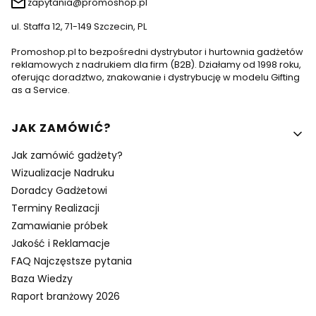
zapytania@promoshop.pl
ul. Staffa 12, 71-149 Szczecin, PL
Promoshop.pl to bezpośredni dystrybutor i hurtownia gadżetów
reklamowych z nadrukiem dla firm (B2B). Działamy od 1998 roku,
oferując doradztwo, znakowanie i dystrybucję w modelu Gifting
as a Service.
Linki w stopce
JAK ZAMÓWIĆ?
Jak zamówić gadżety?
Wizualizacje Nadruku
Doradcy Gadżetowi
Terminy Realizacji
Zamawianie próbek
Jakość i Reklamacje
FAQ Najczęstsze pytania
Baza Wiedzy
Raport branżowy 2026