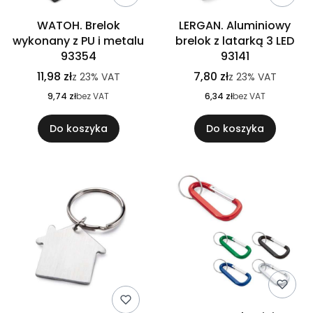
WATOH. Brelok
LERGAN. Aluminiowy
wykonany z PU i metalu
brelok z latarką 3 LED
93354
93141
11,98 zł
7,80 zł
z
23%
VAT
z
23%
VAT
9,74 zł
bez VAT
6,34 zł
bez VAT
Do koszyka
Do koszyka