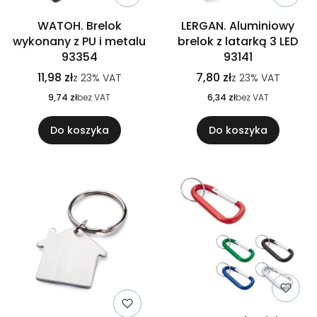
WATOH. Brelok
LERGAN. Aluminiowy
wykonany z PU i metalu
brelok z latarką 3 LED
93354
93141
11,98 zł
7,80 zł
z
23%
VAT
z
23%
VAT
9,74 zł
bez VAT
6,34 zł
bez VAT
Do koszyka
Do koszyka