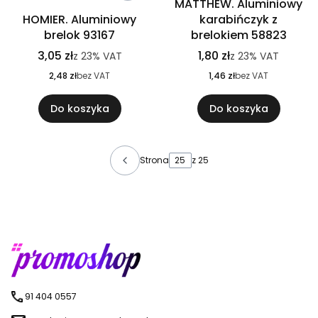
MATTHEW. Aluminiowy
HOMIER. Aluminiowy
karabińczyk z
brelok 93167
brelokiem 58823
3,05 zł
1,80 zł
z
23%
VAT
z
23%
VAT
2,48 zł
bez VAT
1,46 zł
bez VAT
Do koszyka
Do koszyka
Strona
z 25
91 404 0557