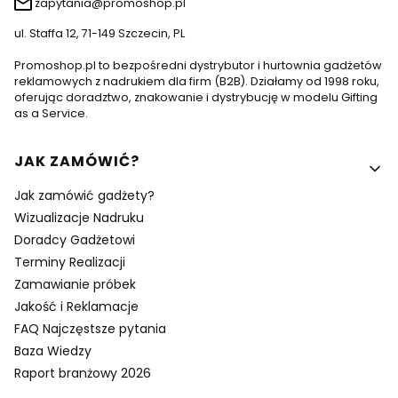
zapytania@promoshop.pl
ul. Staffa 12, 71-149 Szczecin, PL
Promoshop.pl to bezpośredni dystrybutor i hurtownia gadżetów
reklamowych z nadrukiem dla firm (B2B). Działamy od 1998 roku,
oferując doradztwo, znakowanie i dystrybucję w modelu Gifting
as a Service.
Linki w stopce
JAK ZAMÓWIĆ?
Jak zamówić gadżety?
Wizualizacje Nadruku
Doradcy Gadżetowi
Terminy Realizacji
Zamawianie próbek
Jakość i Reklamacje
FAQ Najczęstsze pytania
Baza Wiedzy
Raport branżowy 2026