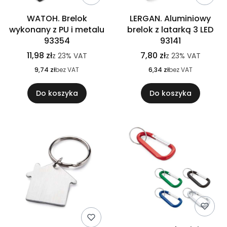
WATOH. Brelok
LERGAN. Aluminiowy
wykonany z PU i metalu
brelok z latarką 3 LED
93354
93141
11,98 zł
7,80 zł
z
23%
VAT
z
23%
VAT
9,74 zł
bez VAT
6,34 zł
bez VAT
Do koszyka
Do koszyka