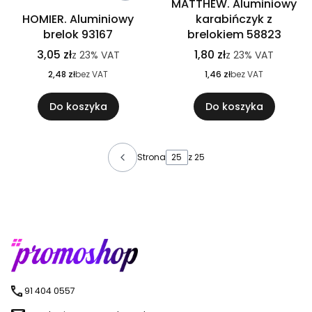
MATTHEW. Aluminiowy
HOMIER. Aluminiowy
karabińczyk z
brelok 93167
brelokiem 58823
3,05 zł
1,80 zł
z
23%
VAT
z
23%
VAT
2,48 zł
bez VAT
1,46 zł
bez VAT
Do koszyka
Do koszyka
Strona
z 25
91 404 0557