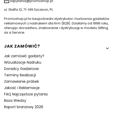
zapytania@promoshop.pl
ul. Staffa 12, 71-149 Szczecin, PL
Promoshop.pl to bezpośredni dystrybutor i hurtownia gadżetów
reklamowych z nadrukiem dla firm (B2B). Działamy od 1998 roku,
oferując doradztwo, znakowanie i dystrybucję w modelu Gifting
as a Service.
Linki w stopce
JAK ZAMÓWIĆ?
Jak zamówić gadżety?
Wizualizacje Nadruku
Doradcy Gadżetowi
Terminy Realizacji
Zamawianie próbek
Jakość i Reklamacje
FAQ Najczęstsze pytania
Baza Wiedzy
Raport branżowy 2026