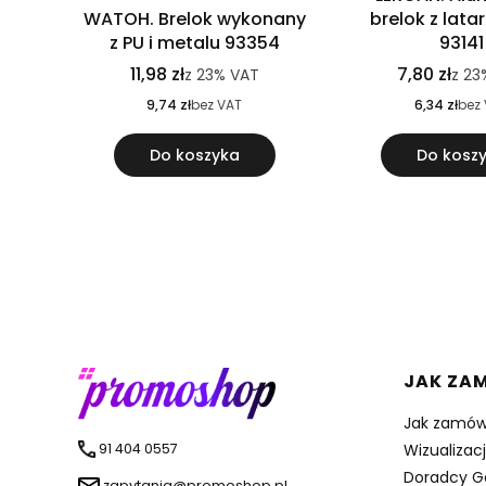
WATOH. Brelok wykonany
brelok z lata
z PU i metalu 93354
93141
11,98 zł
7,80 zł
z
23%
VAT
z
23
9,74 zł
bez VAT
6,34 zł
bez
Do koszyka
Do kosz
Linki 
JAK ZA
Jak zamów
91 404 0557
Wizualizac
Doradcy G
zapytania@promoshop.pl