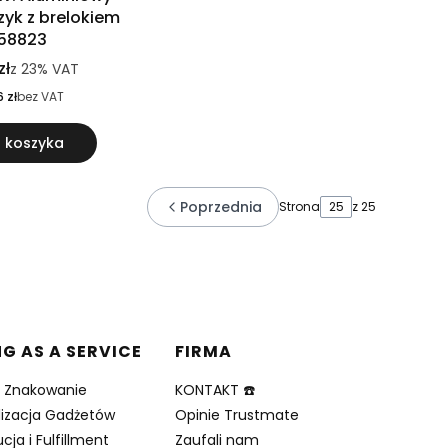
zyk z brelokiem
58823
zł
z
23%
VAT
6 zł
bez VAT
 koszyka
Poprzednia
Strona
z 25
NG AS A SERVICE
FIRMA
i Znakowanie
KONTAKT ☎️
lizacja Gadżetów
Opinie Trustmate
cja i Fulfillment
Zaufali nam