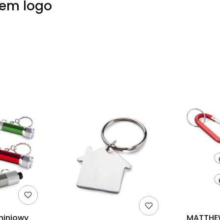
iem logo
miniowy
MATTHEW