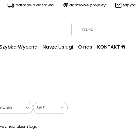
darmowa dostawa
darmowe projekty
zapyt
Szybka Wycena
Nasze Usługi
O nas
KONTAKT ☎️
owość
SALE !
owe z nadrukiem logo