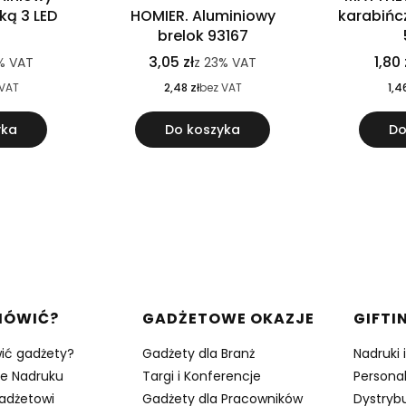
rką 3 LED
HOMIER. Aluminiowy
karabińc
brelok 93167
3,05 zł
1,80 
%
VAT
z
23%
VAT
 VAT
2,48 zł
bez VAT
1,4
yka
Do koszyka
Do
w stopce
MÓWIĆ?
GADŻETOWE OKAZJE
GIFTI
ić gadżety?
Gadżety dla Branż
Nadruki 
je Nadruku
Targi i Konferencje
Persona
adżetowi
Gadżety dla Pracowników
Dystrybu