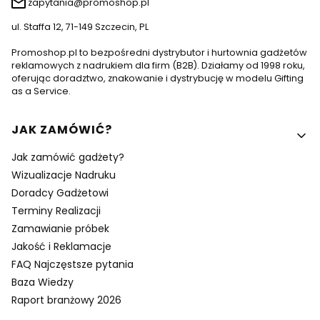
zapytania@promoshop.pl
ul. Staffa 12, 71-149 Szczecin, PL
Promoshop.pl to bezpośredni dystrybutor i hurtownia gadżetów
reklamowych z nadrukiem dla firm (B2B). Działamy od 1998 roku,
oferując doradztwo, znakowanie i dystrybucję w modelu Gifting
as a Service.
Linki w stopce
JAK ZAMÓWIĆ?
Jak zamówić gadżety?
Wizualizacje Nadruku
Doradcy Gadżetowi
Terminy Realizacji
Zamawianie próbek
Jakość i Reklamacje
FAQ Najczęstsze pytania
Baza Wiedzy
Raport branżowy 2026