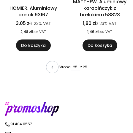
MATTHEW. Aluminiowy
HOMIER. Aluminiowy
karabińczyk z
brelok 93167
brelokiem 58823
3,05 zł
1,80 zł
z
23%
VAT
z
23%
VAT
2,48 zł
bez VAT
1,46 zł
bez VAT
Do koszyka
Do koszyka
Strona
z 25
91 404 0557