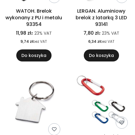
WATOH. Brelok
LERGAN. Aluminiowy
wykonany z PU i metalu
brelok z latarką 3 LED
93354
93141
11,98 zł
7,80 zł
z
23%
VAT
z
23%
VAT
9,74 zł
bez VAT
6,34 zł
bez VAT
Do koszyka
Do koszyka