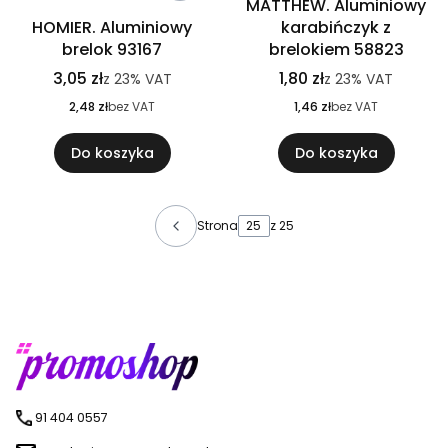
MATTHEW. Aluminiowy
HOMIER. Aluminiowy
karabińczyk z
brelok 93167
brelokiem 58823
3,05 zł
1,80 zł
z
23%
VAT
z
23%
VAT
2,48 zł
bez VAT
1,46 zł
bez VAT
Do koszyka
Do koszyka
Strona
z 25
91 404 0557