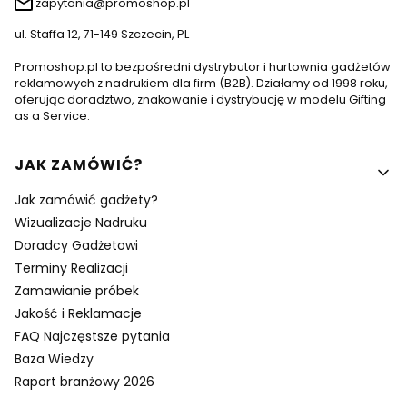
zapytania@promoshop.pl
ul. Staffa 12, 71-149 Szczecin, PL
Promoshop.pl to bezpośredni dystrybutor i hurtownia gadżetów
reklamowych z nadrukiem dla firm (B2B). Działamy od 1998 roku,
oferując doradztwo, znakowanie i dystrybucję w modelu Gifting
as a Service.
Linki w stopce
JAK ZAMÓWIĆ?
Jak zamówić gadżety?
Wizualizacje Nadruku
Doradcy Gadżetowi
Terminy Realizacji
Zamawianie próbek
Jakość i Reklamacje
FAQ Najczęstsze pytania
Baza Wiedzy
Raport branżowy 2026