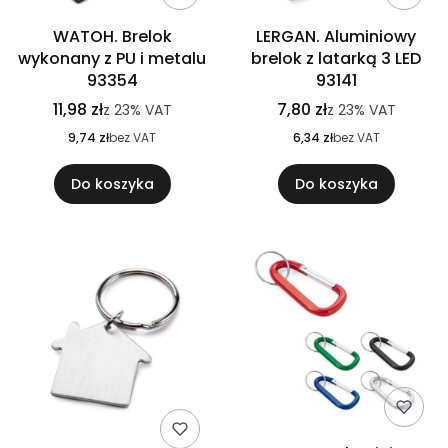
WATOH. Brelok
LERGAN. Aluminiowy
wykonany z PU i metalu
brelok z latarką 3 LED
93354
93141
11,98 zł
7,80 zł
z
23%
VAT
z
23%
VAT
9,74 zł
bez VAT
6,34 zł
bez VAT
Do koszyka
Do koszyka