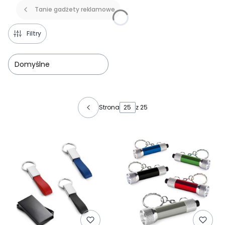
Tanie gadżety reklamowe
Filtry
Domyślne
Lista produktów
Strona
z 25