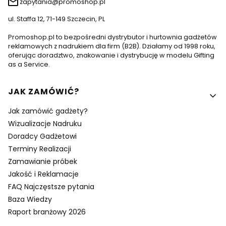
zapytania@promoshop.pl
ul. Staffa 12, 71-149 Szczecin, PL
Promoshop.pl to bezpośredni dystrybutor i hurtownia gadżetów
reklamowych z nadrukiem dla firm (B2B). Działamy od 1998 roku,
oferując doradztwo, znakowanie i dystrybucję w modelu Gifting
as a Service.
Linki w stopce
JAK ZAMÓWIĆ?
Jak zamówić gadżety?
Wizualizacje Nadruku
Doradcy Gadżetowi
Terminy Realizacji
Zamawianie próbek
Jakość i Reklamacje
FAQ Najczęstsze pytania
Baza Wiedzy
Raport branżowy 2026