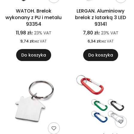
WATOH. Brelok
LERGAN. Aluminiowy
wykonany z PU i metalu
brelok z latarką 3 LED
93354
93141
11,98 zł
7,80 zł
z
23%
VAT
z
23%
VAT
9,74 zł
bez VAT
6,34 zł
bez VAT
Do koszyka
Do koszyka