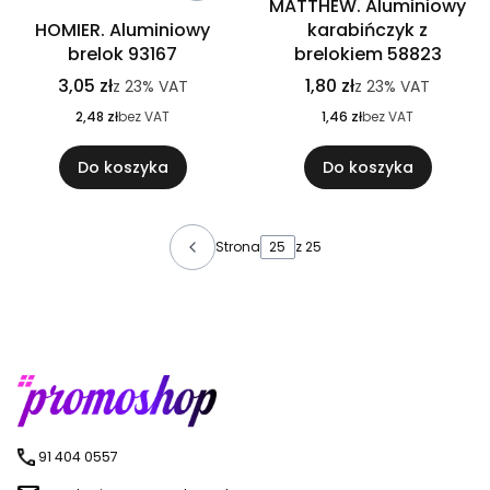
MATTHEW. Aluminiowy
HOMIER. Aluminiowy
karabińczyk z
brelok 93167
brelokiem 58823
3,05 zł
1,80 zł
z
23%
VAT
z
23%
VAT
2,48 zł
bez VAT
1,46 zł
bez VAT
Do koszyka
Do koszyka
Strona
z 25
91 404 0557