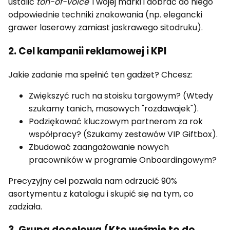
ustalić
ton-of-voice
Twojej marki i dobrać do niego
odpowiednie techniki znakowania (np. elegancki
grawer laserowy zamiast jaskrawego sitodruku).
2. Cel kampanii reklamowej i KPI
Jakie zadanie ma spełnić ten gadżet? Chcesz:
Zwiększyć ruch na stoisku targowym? (Wtedy
szukamy tanich, masowych "rozdawajek").
Podziękować kluczowym partnerom za rok
współpracy? (Szukamy zestawów VIP Giftbox).
Zbudować zaangażowanie nowych
pracowników w programie Onboardingowym?
Precyzyjny cel pozwala nam odrzucić 90%
asortymentu z katalogu i skupić się na tym, co
zadziała.
3. Grupa docelowa (Kto weźmie to do