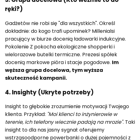
ręki?)
Gadżetów nie robi się "dla wszystkich". Określ
dokładnie: do kogo trafi upominek? Millenialsi
pracujący w biurze docenią ładowarki indukcyjne.
Pokolenie Z pokocha ekologiczne shopperki i
wielorazowe butelki termiczne. Prezesi spółek
docenią markowe pióra i stacje pogodowe.
Im
węższa grupa docelowa, tym wyższa
skuteczność kampanii.
4. Insighty (Ukryte potrzeby)
Insight to głębokie zrozumienie motywacji Twojego
klienta. Przykład:
"Moi klienci to inżynierowie w
terenie, ich telefony wiecznie padają na mrozie"
. Taki
insight to dla nas jasny sygnał: oferujemy
wstrząsoodporne powerbanki o dużej pojemności z