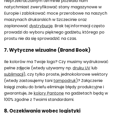
nieprzekraczalnym terminie pozwala nam
natychmiast zweryfikować stany magazynowe w
Europie i zablokować moce przerobowe na naszych
maszynach drukarskich w Szczecinie oraz
zaplanować
dystrybucję
. Brak tej informacji często
prowadzi do wyboru pięknego gadżetu, którego po
prostu nie da się sprowadzić na czas.
7. Wytyczne wizualne (Brand Book)
Ile kolorów ma Twoje logo? Czy musimy wydrukować
pełne zdjęcie (wtedy używamy np.
druku UV
lub
sublimacji
), czy tylko proste, jednokolorowe wektory
(wtedy zastosujemy tani
tampodruk
)? Załączenie
księgi znaku do briefu eliminuje błędy produkcyjne i
gwarantuje, że
kolory Pantone
na gadżetach będą w
100% zgodne z Twoimi standardami.
8. Oczekiwania wobec logistyki