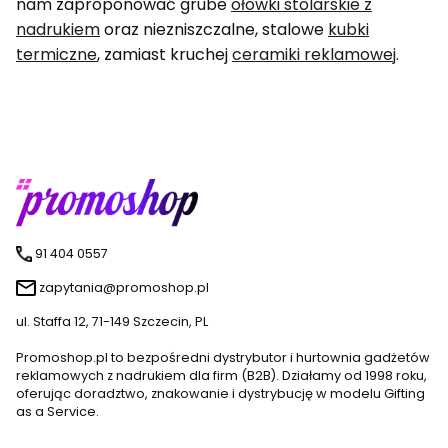
nam zaproponować grube
ołówki stolarskie z
nadrukiem
oraz niezniszczalne, stalowe
kubki
termiczne
, zamiast kruchej
ceramiki reklamowej
.
91 404 0557
zapytania@promoshop.pl
ul. Staffa 12, 71-149 Szczecin, PL
Promoshop.pl to bezpośredni dystrybutor i hurtownia gadżetów
reklamowych z nadrukiem dla firm (B2B). Działamy od 1998 roku,
oferując doradztwo, znakowanie i dystrybucję w modelu Gifting
as a Service.