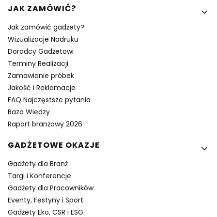
Linki w stopce
JAK ZAMÓWIĆ?
Jak zamówić gadżety?
Wizualizacje Nadruku
Doradcy Gadżetowi
Terminy Realizacji
Zamawianie próbek
Jakość i Reklamacje
FAQ Najczęstsze pytania
Baza Wiedzy
Raport branżowy 2026
GADŻETOWE OKAZJE
Gadżety dla Branż
Targi i Konferencje
Gadżety dla Pracowników
Eventy, Festyny i Sport
Gadżety Eko, CSR i ESG