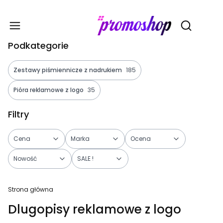
Gadże
Otwórz wy
Podkategorie
Zestawy piśmiennicze z nadrukiem
185
Pióra reklamowe z logo
35
Filtry
Cena
Marka
Ocena
Nowość
SALE !
Koniec filtrów
Strona główna
Dlugopisy reklamowe z logo