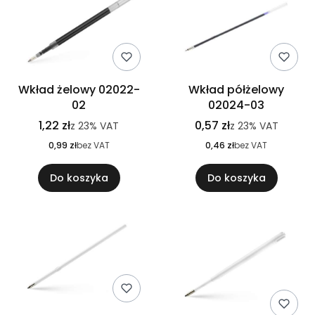
Wkład żelowy 02022-
Wkład półżelowy
02
02024-03
1,22 zł
0,57 zł
z
23%
VAT
z
23%
VAT
0,99 zł
bez VAT
0,46 zł
bez VAT
Do koszyka
Do koszyka