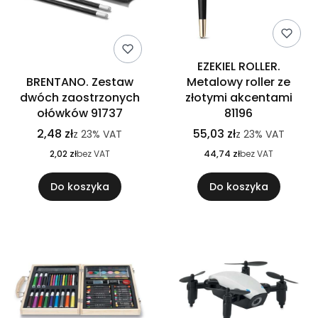
EZEKIEL ROLLER.
BRENTANO. Zestaw
Metalowy roller ze
dwóch zaostrzonych
złotymi akcentami
ołówków 91737
81196
2,48 zł
55,03 zł
z
23%
VAT
z
23%
VAT
2,02 zł
bez VAT
44,74 zł
bez VAT
Do koszyka
Do koszyka