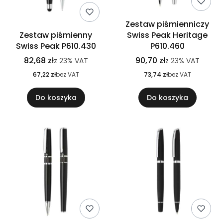
Zestaw piśmienniczy
Zestaw piśmienny
Swiss Peak Heritage
Swiss Peak P610.430
P610.460
82,68 zł
90,70 zł
z
23%
VAT
z
23%
VAT
67,22 zł
bez VAT
73,74 zł
bez VAT
Do koszyka
Do koszyka