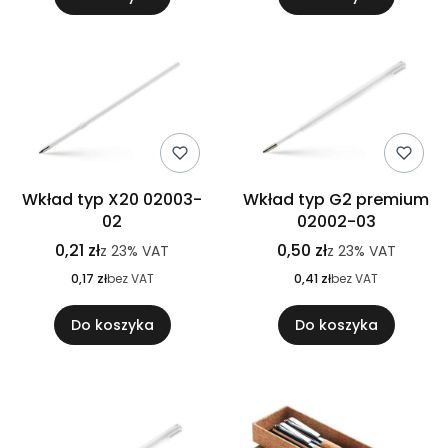
Wkład typ X20 02003-
Wkład typ G2 premium
02
02002-03
0,21 zł
0,50 zł
z
23%
VAT
z
23%
VAT
0,17 zł
bez VAT
0,41 zł
bez VAT
Do koszyka
Do koszyka