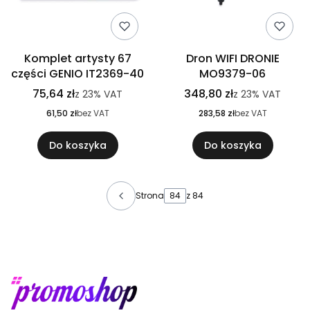
Komplet artysty 67
Dron WIFI DRONIE
części GENIO IT2369-40
MO9379-06
75,64 zł
348,80 zł
z
23%
VAT
z
23%
VAT
61,50 zł
bez VAT
283,58 zł
bez VAT
Do koszyka
Do koszyka
Strona
z 84