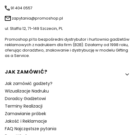
91 404 0557
zapytania@promoshop.pl
ul. Staffa 12, 71-149 Szczecin, PL
Promoshop.pl to bezpośredni dystrybutor i hurtownia gadżetów
reklamowych z nadrukiem dla firm (B2B). Działamy od 1998 roku,
oferując doradztwo, znakowanie i dystrybucję w modelu Gifting
as a Service.
Linki w stopce
JAK ZAMÓWIĆ?
Jak zamówić gadżety?
Wizualizacje Nadruku
Doradcy Gadżetowi
Terminy Realizacji
Zamawianie próbek
Jakość i Reklamacje
FAQ Najczęstsze pytania