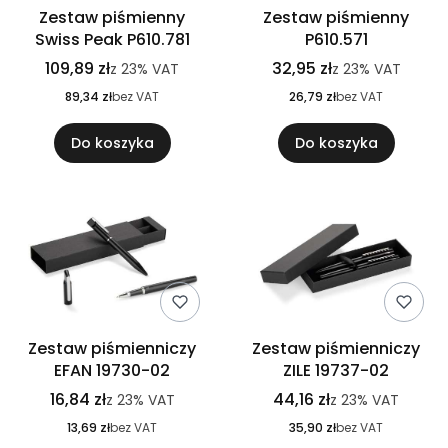
Zestaw piśmienny
Zestaw piśmienny
Swiss Peak P610.781
P610.571
109,89 zł
32,95 zł
z
23%
VAT
z
23%
VAT
89,34 zł
bez VAT
26,79 zł
bez VAT
Do koszyka
Do koszyka
Zestaw piśmienniczy
Zestaw piśmienniczy
EFAN 19730-02
ZILE 19737-02
16,84 zł
44,16 zł
z
23%
VAT
z
23%
VAT
13,69 zł
bez VAT
35,90 zł
bez VAT