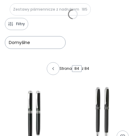
Zestawy piśmiennicze z nadrukiem
185
Filtry
Domyślne
Lista produktów
Strona
z 84