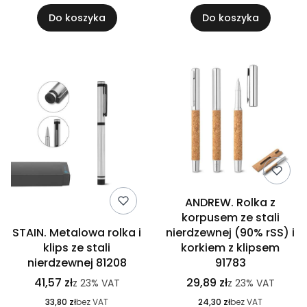
Do koszyka
Do koszyka
ANDREW. Rolka z
korpusem ze stali
STAIN. Metalowa rolka i
nierdzewnej (90% rSS) i
klips ze stali
korkiem z klipsem
nierdzewnej 81208
91783
41,57 zł
29,89 zł
z
23%
VAT
z
23%
VAT
33,80 zł
bez VAT
24,30 zł
bez VAT