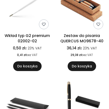
Wkład typ G2 premium
Zestaw do pisania
02002-02
QUERCUS MO9678-40
0,50 zł
36,14 zł
z
23%
VAT
z
23%
VAT
0,41 zł
bez VAT
29,38 zł
bez VAT
Do koszyka
Do koszyka