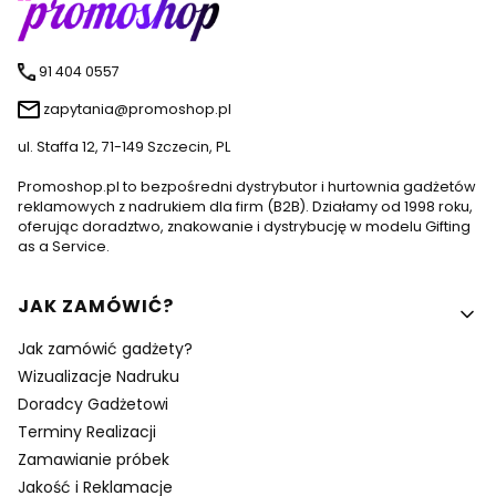
91 404 0557
zapytania@promoshop.pl
ul. Staffa 12, 71-149 Szczecin, PL
Promoshop.pl to bezpośredni dystrybutor i hurtownia gadżetów
reklamowych z nadrukiem dla firm (B2B). Działamy od 1998 roku,
oferując doradztwo, znakowanie i dystrybucję w modelu Gifting
as a Service.
Linki w stopce
JAK ZAMÓWIĆ?
Jak zamówić gadżety?
Wizualizacje Nadruku
Doradcy Gadżetowi
Terminy Realizacji
Zamawianie próbek
Jakość i Reklamacje