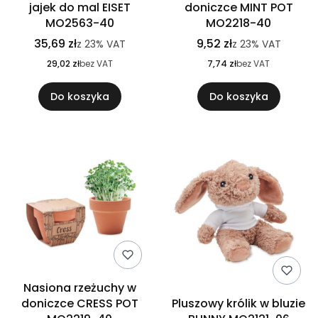
jajek do mal EISET
doniczce MINT POT
MO2563-40
MO2218-40
35,69 zł
9,52 zł
z
23%
VAT
z
23%
VAT
29,02 zł
bez VAT
7,74 zł
bez VAT
Do koszyka
Do koszyka
Nasiona rzeżuchy w
doniczce CRESS POT
Pluszowy królik w bluzie