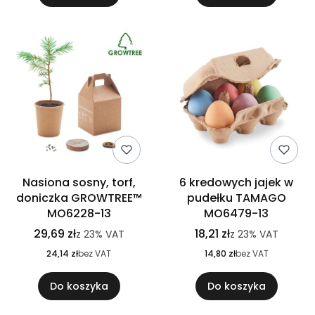
Nasiona sosny, torf,
6 kredowych jajek w
doniczka GROWTREE™
pudełku TAMAGO
MO6228-13
MO6479-13
29,69 zł
18,21 zł
z
23%
VAT
z
23%
VAT
24,14 zł
bez VAT
14,80 zł
bez VAT
Do koszyka
Do koszyka