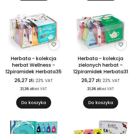
Herbata - kolekcja
Herbata - kolekcja
herbat Wellness -
zielonych herbat -
12piramidek Herbata35
12piramidek Herbata31
26,27 zł
26,27 zł
z
23%
VAT
z
23%
VAT
21,36 zł
bez VAT
21,36 zł
bez VAT
Do koszyka
Do koszyka