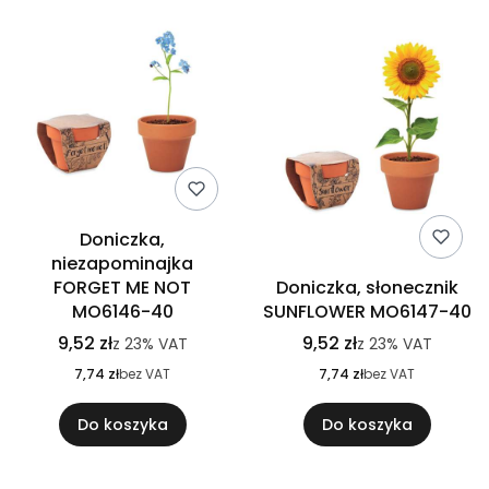
Doniczka,
niezapominajka
FORGET ME NOT
Doniczka, słonecznik
MO6146-40
SUNFLOWER MO6147-40
9,52 zł
9,52 zł
z
23%
VAT
z
23%
VAT
7,74 zł
bez VAT
7,74 zł
bez VAT
Do koszyka
Do koszyka