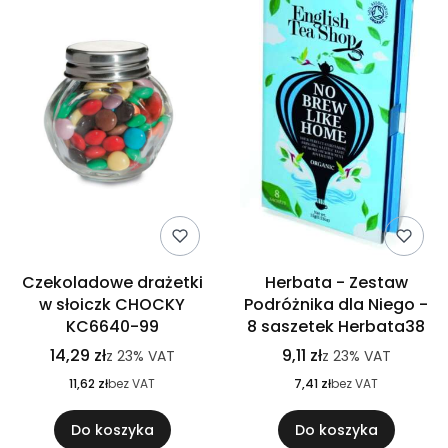
Czekoladowe drażetki
Herbata - Zestaw
w słoiczk CHOCKY
Podróżnika dla Niego -
KC6640-99
8 saszetek Herbata38
14,29 zł
9,11 zł
z
23%
VAT
z
23%
VAT
11,62 zł
bez VAT
7,41 zł
bez VAT
Do koszyka
Do koszyka