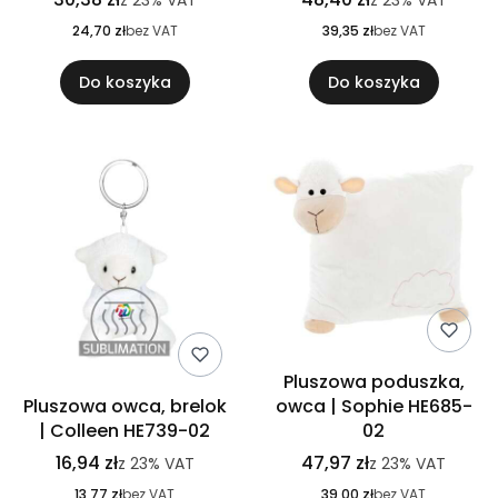
z
23%
VAT
z
23%
VAT
24,70 zł
bez VAT
39,35 zł
bez VAT
Do koszyka
Do koszyka
Pluszowa poduszka,
Pluszowa owca, brelok
owca | Sophie HE685-
| Colleen HE739-02
02
16,94 zł
47,97 zł
z
23%
VAT
z
23%
VAT
13,77 zł
bez VAT
39,00 zł
bez VAT