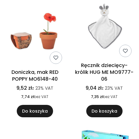
Ręcznik dziecięcy-
Doniczka, mak RED
królik HUG ME MO9777-
POPPY MO6148-40
06
9,52 zł
9,04 zł
z
23%
VAT
z
23%
VAT
7,74 zł
bez VAT
7,35 zł
bez VAT
Do koszyka
Do koszyka