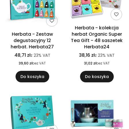
Herbata - kolekcja
Herbata - Zestaw
herbat Organic Super
degustacyjny 12
Tea Gift - 48 saszetek
herbat. Herbata27
Herbata24
48,71 zł
38,16 zł
z
23%
VAT
z
23%
VAT
39,60 zł
bez VAT
31,02 zł
bez VAT
Do koszyka
Do koszyka