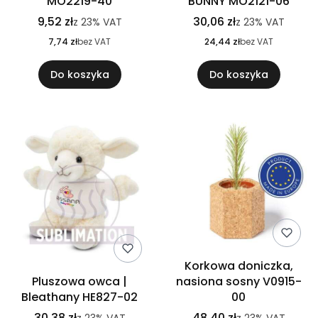
MO2219-40
BUNNY MO2121-06
9,52 zł
30,06 zł
z
23%
VAT
z
23%
VAT
7,74 zł
bez VAT
24,44 zł
bez VAT
Do koszyka
Do koszyka
Korkowa doniczka,
Pluszowa owca |
nasiona sosny V0915-
Bleathany HE827-02
00
30,38 zł
48,40 zł