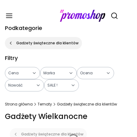
Gadże
Otwórz wy
Podkategorie
Gadżety świąteczne dla klientów
Filtry
Cena
Marka
Ocena
Nowość
SALE !
Koniec filtrów
Strona główna
Tematy
Gadżety świąteczne dla klientów
Gadżety Wielkanocne
Gadżety świąteczne dla klientów