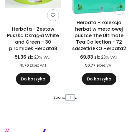
Herbata - kolekcja
Herbata - Zestaw
herbat w metalowej
Puszka Okrągła White
puszce The Ultimate
and Green - 30
Tea Collection - 72
piramidek Herbata8
saszetki EKO Herbata2
51,36 zł
69,83 zł
z
23%
VAT
z
23%
VAT
41,76 zł
bez VAT
56,77 zł
bez VAT
Do koszyka
Do koszyka
Strona
z 1