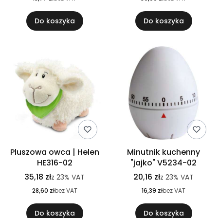
Do koszyka
Do koszyka
Pluszowa owca | Helen
Minutnik kuchenny
HE316-02
"jajko" V5234-02
35,18 zł
20,16 zł
z
23%
VAT
z
23%
VAT
28,60 zł
bez VAT
16,39 zł
bez VAT
Do koszyka
Do koszyka