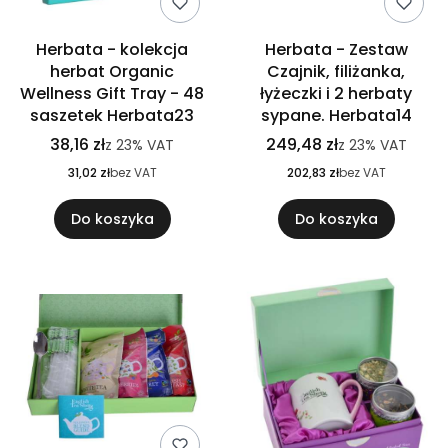
Herbata - kolekcja
Herbata - Zestaw
herbat Organic
Czajnik, filiżanka,
Wellness Gift Tray - 48
łyżeczki i 2 herbaty
saszetek Herbata23
sypane. Herbata14
38,16 zł
249,48 zł
z
23%
VAT
z
23%
VAT
31,02 zł
bez VAT
202,83 zł
bez VAT
Do koszyka
Do koszyka