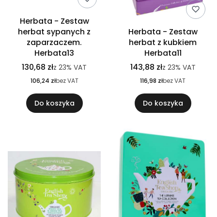
Herbata - Zestaw
herbat sypanych z
Herbata - Zestaw
zaparzaczem.
herbat z kubkiem
Herbata13
Herbata11
130,68 zł
143,88 zł
z
23%
VAT
z
23%
VAT
106,24 zł
bez VAT
116,98 zł
bez VAT
Do koszyka
Do koszyka