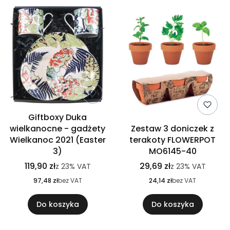
Giftboxy Duka
wielkanocne - gadżety
Zestaw 3 doniczek z
Wielkanoc 2021 (Easter
terakoty FLOWERPOT
3)
MO6145-40
119,90 zł
29,69 zł
z
23%
VAT
z
23%
VAT
97,48 zł
bez VAT
24,14 zł
bez VAT
Do koszyka
Do koszyka