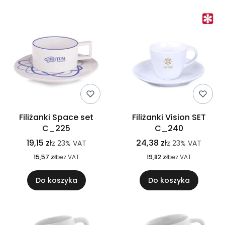
Filiżanki Space set
Filiżanki Vision SET
C_225
C_240
19,15 zł
24,38 zł
z
23%
VAT
z
23%
VAT
15,57 zł
bez VAT
19,82 zł
bez VAT
Do koszyka
Do koszyka