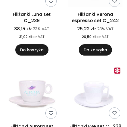
Filiżanki Luna set
Filiżanki Verona
C_239
espresso set C_242
38,15 zł
25,22 zł
z
23%
VAT
z
23%
VAT
31,02 zł
bez VAT
20,50 zł
bez VAT
Do koszyka
Do koszyka
Filiżanki Aurora set
Filiżanki Eve set C_238