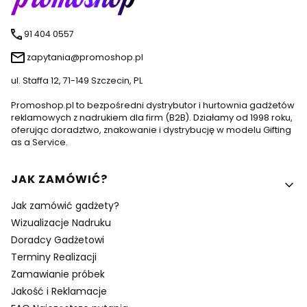
91 404 0557
zapytania@promoshop.pl
ul. Staffa 12, 71-149 Szczecin, PL
Promoshop.pl to bezpośredni dystrybutor i hurtownia gadżetów
reklamowych z nadrukiem dla firm (B2B). Działamy od 1998 roku,
oferując doradztwo, znakowanie i dystrybucję w modelu Gifting
as a Service.
Linki w stopce
JAK ZAMÓWIĆ?
Jak zamówić gadżety?
Wizualizacje Nadruku
Doradcy Gadżetowi
Terminy Realizacji
Zamawianie próbek
Jakość i Reklamacje