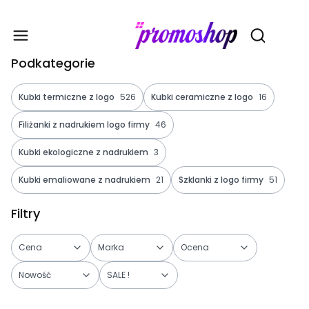
Gadże
Otwórz wy
Podkategorie
Kubki termiczne z logo
526
Kubki ceramiczne z logo
16
Filiżanki z nadrukiem logo firmy
46
Kubki ekologiczne z nadrukiem
3
Kubki emaliowane z nadrukiem
21
Szklanki z logo firmy
51
Filtry
Cena
Marka
Ocena
Nowość
SALE !
Koniec filtrów