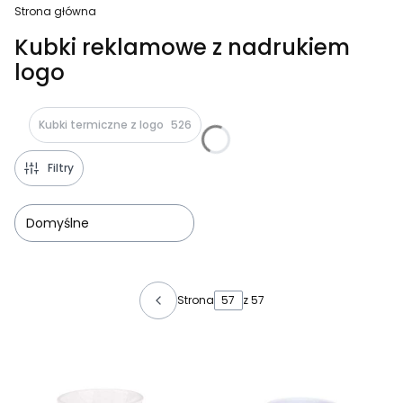
Strona główna
Kubki reklamowe z nadrukiem
logo
Kubki termiczne z logo
526
Filtry
Domyślne
Lista produktów
Strona
z 57