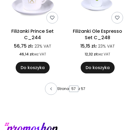
Filiżanki Prince Set
Filiżanki Ole Espresso
C_244
Set C_248
56,75 zł
15,15 zł
z
23%
VAT
z
23%
VAT
46,14 zł
bez VAT
12,32 zł
bez VAT
Do koszyka
Do koszyka
Strona
z 57