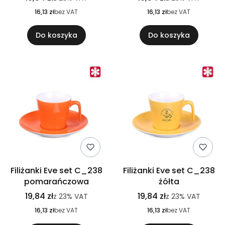
16,13 zł
bez VAT
16,13 zł
bez VAT
Do koszyka
Do koszyka
Filiżanki Eve set C_238
Filiżanki Eve set C_238
pomarańczowa
żółta
19,84 zł
19,84 zł
z
23%
VAT
z
23%
VAT
16,13 zł
bez VAT
16,13 zł
bez VAT