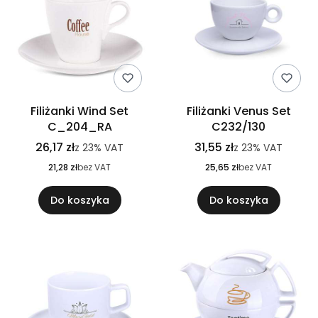
Filiżanki Wind Set
Filiżanki Venus Set
C_204_RA
C232/130
26,17 zł
31,55 zł
z
23%
VAT
z
23%
VAT
21,28 zł
bez VAT
25,65 zł
bez VAT
Do koszyka
Do koszyka