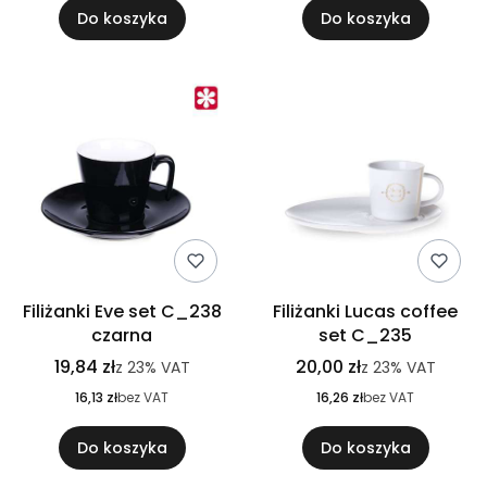
Do koszyka
Do koszyka
Filiżanki Eve set C_238
Filiżanki Lucas coffee
czarna
set C_235
19,84 zł
20,00 zł
z
23%
VAT
z
23%
VAT
16,13 zł
bez VAT
16,26 zł
bez VAT
Do koszyka
Do koszyka