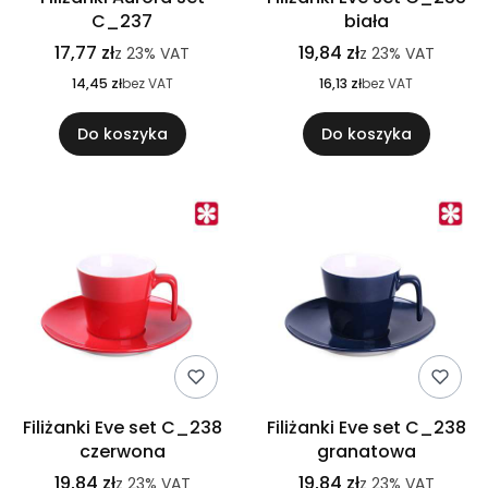
C_237
biała
17,77 zł
19,84 zł
z
23%
VAT
z
23%
VAT
14,45 zł
bez VAT
16,13 zł
bez VAT
Do koszyka
Do koszyka
Filiżanki Eve set C_238
Filiżanki Eve set C_238
czerwona
granatowa
19,84 zł
19,84 zł
z
23%
VAT
z
23%
VAT