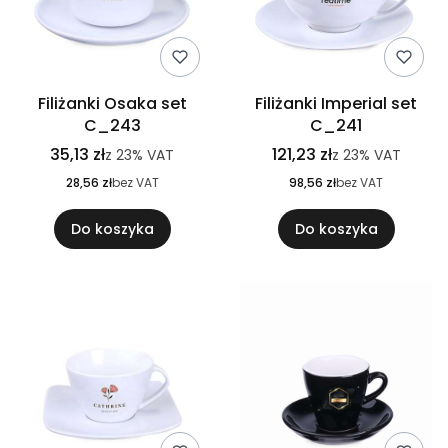
Filiżanki Osaka set
Filiżanki Imperial set
C_243
C_241
35,13 zł
121,23 zł
z
23%
VAT
z
23%
VAT
28,56 zł
bez VAT
98,56 zł
bez VAT
Do koszyka
Do koszyka