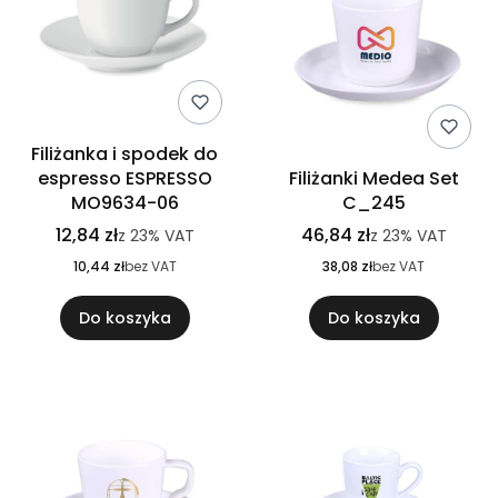
Filiżanka i spodek do
espresso ESPRESSO
Filiżanki Medea Set
MO9634-06
C_245
12,84 zł
46,84 zł
z
23%
VAT
z
23%
VAT
10,44 zł
bez VAT
38,08 zł
bez VAT
Do koszyka
Do koszyka