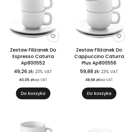
Zestaw Filiżanek Do
Zestaw Filiżanek Do
Espresso Caturra
Cappuccino Caturra
Ap800552
Plus Ap800556
49,26 zł
59,88 zł
z
23%
VAT
z
23%
VAT
40,05 zł
bez VAT
48,68 zł
bez VAT
Do koszyka
Do koszyka