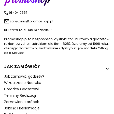
91 404 0557
zapytania@promoshop.pl
ul. Staffa 12, 71-149 Szczecin, PL
Promoshop.pl to bezpośredni dystrybutor i hurtownia gadżetów
reklamowych z nadrukiem dla firm (B2B). Działamy od 1998 roku,
oferując doradztwo, znakowanie i dystrybucję w modelu Gifting
as a Service.
Linki w stopce
JAK ZAMÓWIĆ?
Jak zamówić gadżety?
Wizualizacje Nadruku
Doradcy Gadżetowi
Terminy Realizacji
Zamawianie próbek
Jakość i Reklamacje