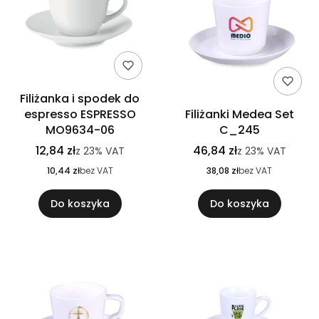
Filiżanka i spodek do
espresso ESPRESSO
Filiżanki Medea Set
MO9634-06
C_245
12,84 zł
46,84 zł
z
23%
VAT
z
23%
VAT
10,44 zł
bez VAT
38,08 zł
bez VAT
Do koszyka
Do koszyka