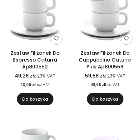
Zestaw Filiżanek Do
Zestaw Filiżanek Do
Espresso Caturra
Cappuccino Caturra
Ap800552
Plus Ap800556
49,26 zł
59,88 zł
z
23%
VAT
z
23%
VAT
40,05 zł
bez VAT
48,68 zł
bez VAT
Do koszyka
Do koszyka