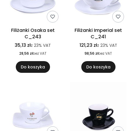
Filiżanki Osaka set
Filiżanki Imperial set
C_243
C_241
35,13 zł
121,23 zł
z
23%
VAT
z
23%
VAT
28,56 zł
bez VAT
98,56 zł
bez VAT
Do koszyka
Do koszyka