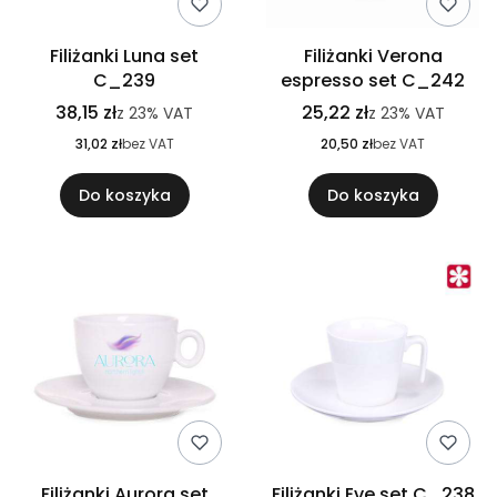
Filiżanki Luna set
Filiżanki Verona
C_239
espresso set C_242
38,15 zł
25,22 zł
z
23%
VAT
z
23%
VAT
31,02 zł
bez VAT
20,50 zł
bez VAT
Do koszyka
Do koszyka
Filiżanki Aurora set
Filiżanki Eve set C_238