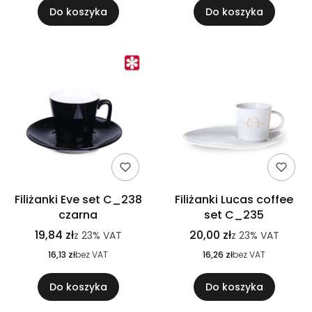
Do koszyka
Do koszyka
Filiżanki Eve set C_238
Filiżanki Lucas coffee
czarna
set C_235
19,84 zł
20,00 zł
z
23%
VAT
z
23%
VAT
16,13 zł
bez VAT
16,26 zł
bez VAT
Do koszyka
Do koszyka