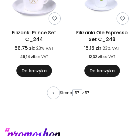
Filiżanki Prince Set
Filiżanki Ole Espresso
C_244
Set C_248
56,75 zł
15,15 zł
z
23%
VAT
z
23%
VAT
46,14 zł
bez VAT
12,32 zł
bez VAT
Do koszyka
Do koszyka
Strona
z 57