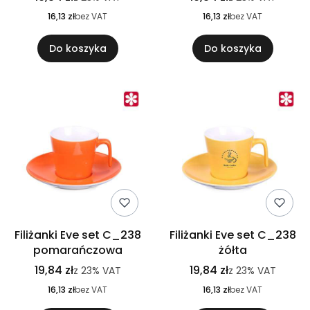
16,13 zł
bez VAT
16,13 zł
bez VAT
Do koszyka
Do koszyka
Filiżanki Eve set C_238
Filiżanki Eve set C_238
pomarańczowa
żółta
19,84 zł
19,84 zł
z
23%
VAT
z
23%
VAT
16,13 zł
bez VAT
16,13 zł
bez VAT