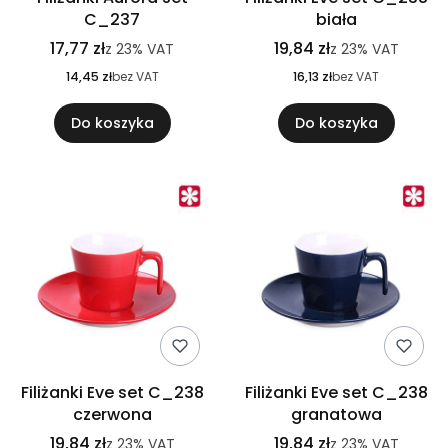
C_237
biała
17,77 zł
19,84 zł
z
23%
VAT
z
23%
VAT
14,45 zł
bez VAT
16,13 zł
bez VAT
Do koszyka
Do koszyka
Filiżanki Eve set C_238
Filiżanki Eve set C_238
czerwona
granatowa
19,84 zł
19,84 zł
z
23%
VAT
z
23%
VAT