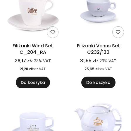
Filiżanki Wind Set
Filiżanki Venus Set
C_204_RA
C232/130
26,17 zł
31,55 zł
z
23%
VAT
z
23%
VAT
21,28 zł
bez VAT
25,65 zł
bez VAT
Do koszyka
Do koszyka