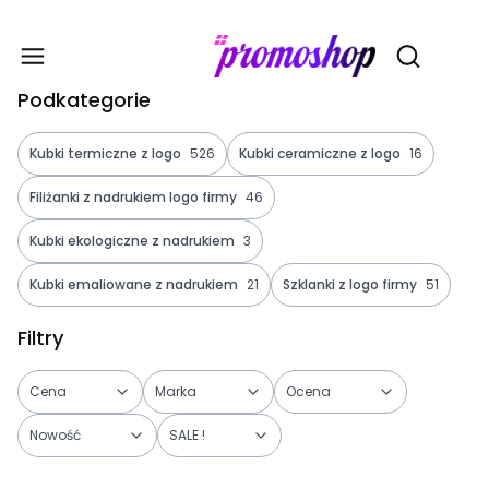
Gadże
Otwórz wy
Podkategorie
Kubki termiczne z logo
526
Kubki ceramiczne z logo
16
Filiżanki z nadrukiem logo firmy
46
Kubki ekologiczne z nadrukiem
3
Kubki emaliowane z nadrukiem
21
Szklanki z logo firmy
51
Filtry
Cena
Marka
Ocena
Nowość
SALE !
Koniec filtrów