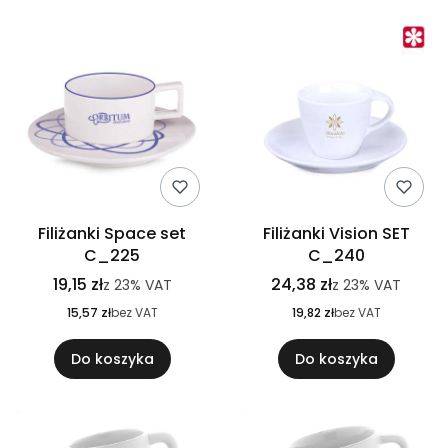
Filiżanki Space set
Filiżanki Vision SET
C_225
C_240
19,15 zł
24,38 zł
z
23%
VAT
z
23%
VAT
15,57 zł
bez VAT
19,82 zł
bez VAT
Do koszyka
Do koszyka