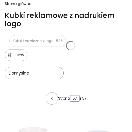
Strona główna
Kubki reklamowe z nadrukiem
logo
Kubki termiczne z logo
526
Filtry
Domyślne
Lista produktów
Strona
z 57