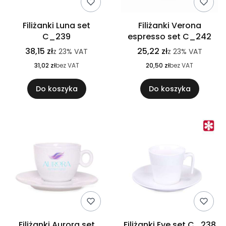
Filiżanki Luna set
Filiżanki Verona
C_239
espresso set C_242
38,15 zł
25,22 zł
z
23%
VAT
z
23%
VAT
31,02 zł
bez VAT
20,50 zł
bez VAT
Do koszyka
Do koszyka
Filiżanki Aurora set
Filiżanki Eve set C_238