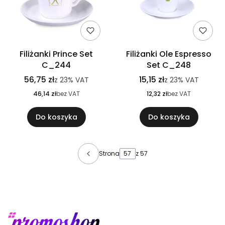
Filiżanki Prince Set
Filiżanki Ole Espresso
C_244
Set C_248
56,75 zł
15,15 zł
z
23%
VAT
z
23%
VAT
46,14 zł
bez VAT
12,32 zł
bez VAT
Do koszyka
Do koszyka
Strona
z 57