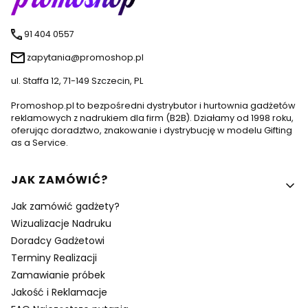
91 404 0557
zapytania@promoshop.pl
ul. Staffa 12, 71-149 Szczecin, PL
Promoshop.pl to bezpośredni dystrybutor i hurtownia gadżetów
reklamowych z nadrukiem dla firm (B2B). Działamy od 1998 roku,
oferując doradztwo, znakowanie i dystrybucję w modelu Gifting
as a Service.
Linki w stopce
JAK ZAMÓWIĆ?
Jak zamówić gadżety?
Wizualizacje Nadruku
Doradcy Gadżetowi
Terminy Realizacji
Zamawianie próbek
Jakość i Reklamacje