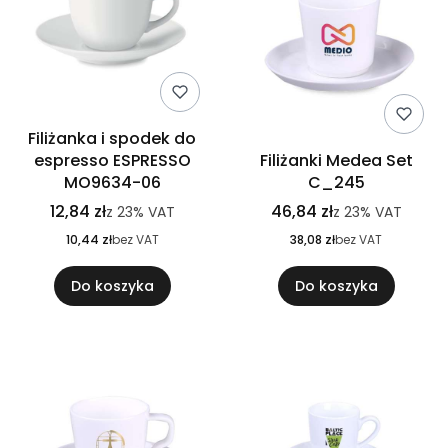
Filiżanka i spodek do
espresso ESPRESSO
Filiżanki Medea Set
MO9634-06
C_245
12,84 zł
46,84 zł
z
23%
VAT
z
23%
VAT
10,44 zł
bez VAT
38,08 zł
bez VAT
Do koszyka
Do koszyka