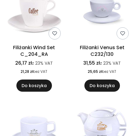
Filiżanki Wind Set
Filiżanki Venus Set
C_204_RA
C232/130
26,17 zł
31,55 zł
z
23%
VAT
z
23%
VAT
21,28 zł
bez VAT
25,65 zł
bez VAT
Do koszyka
Do koszyka