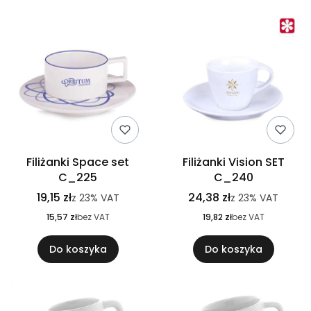
Filiżanki Space set
Filiżanki Vision SET
C_225
C_240
19,15 zł
24,38 zł
z
23%
VAT
z
23%
VAT
15,57 zł
bez VAT
19,82 zł
bez VAT
Do koszyka
Do koszyka