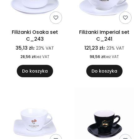
Filiżanki Osaka set
Filiżanki Imperial set
C_243
C_241
35,13 zł
121,23 zł
z
23%
VAT
z
23%
VAT
28,56 zł
bez VAT
98,56 zł
bez VAT
Do koszyka
Do koszyka