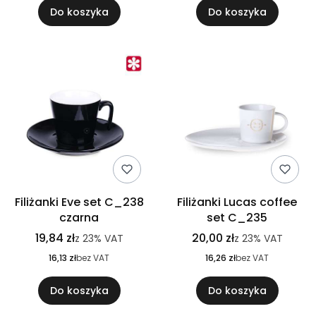
Do koszyka
Do koszyka
Filiżanki Eve set C_238
Filiżanki Lucas coffee
czarna
set C_235
19,84 zł
20,00 zł
z
23%
VAT
z
23%
VAT
16,13 zł
bez VAT
16,26 zł
bez VAT
Do koszyka
Do koszyka