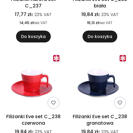
C_237
biała
17,77 zł
19,84 zł
z
23%
VAT
z
23%
VAT
14,45 zł
bez VAT
16,13 zł
bez VAT
Do koszyka
Do koszyka
Filiżanki Eve set C_238
Filiżanki Eve set C_238
czerwona
granatowa
19,84 zł
19,84 zł
z
23%
VAT
z
23%
VAT