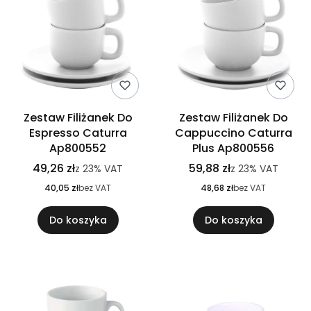
Zestaw Filiżanek Do
Zestaw Filiżanek Do
Espresso Caturra
Cappuccino Caturra
Ap800552
Plus Ap800556
49,26 zł
59,88 zł
z
23%
VAT
z
23%
VAT
40,05 zł
bez VAT
48,68 zł
bez VAT
Do koszyka
Do koszyka