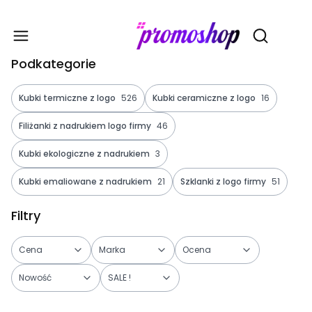
Gadże
Otwórz wy
Podkategorie
Kubki termiczne z logo
526
Kubki ceramiczne z logo
16
Filiżanki z nadrukiem logo firmy
46
Kubki ekologiczne z nadrukiem
3
Kubki emaliowane z nadrukiem
21
Szklanki z logo firmy
51
Filtry
Cena
Marka
Ocena
Nowość
SALE !
Koniec filtrów