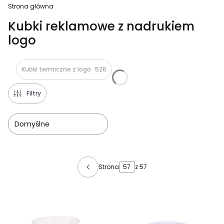
Strona główna
Kubki reklamowe z nadrukiem
logo
Kubki termiczne z logo
526
Filtry
Domyślne
Lista produktów
Strona
z 57