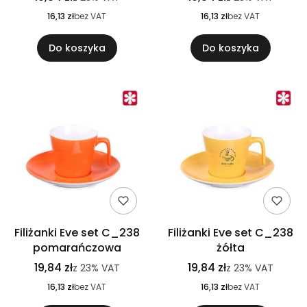
16,13 zł
bez VAT
16,13 zł
bez VAT
Do koszyka
Do koszyka
Filiżanki Eve set C_238
Filiżanki Eve set C_238
pomarańczowa
żółta
19,84 zł
19,84 zł
z
23%
VAT
z
23%
VAT
16,13 zł
bez VAT
16,13 zł
bez VAT