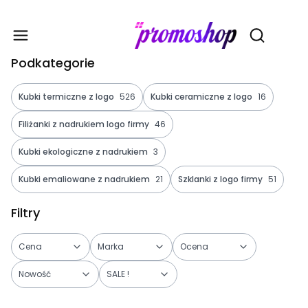
Gadże
Otwórz wy
Podkategorie
Kubki termiczne z logo
526
Kubki ceramiczne z logo
16
Filiżanki z nadrukiem logo firmy
46
Kubki ekologiczne z nadrukiem
3
Kubki emaliowane z nadrukiem
21
Szklanki z logo firmy
51
Filtry
Cena
Marka
Ocena
Nowość
SALE !
Koniec filtrów