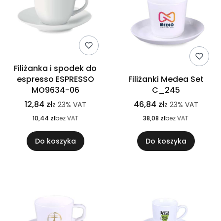
Filiżanka i spodek do
espresso ESPRESSO
Filiżanki Medea Set
MO9634-06
C_245
12,84 zł
46,84 zł
z
23%
VAT
z
23%
VAT
10,44 zł
bez VAT
38,08 zł
bez VAT
Do koszyka
Do koszyka