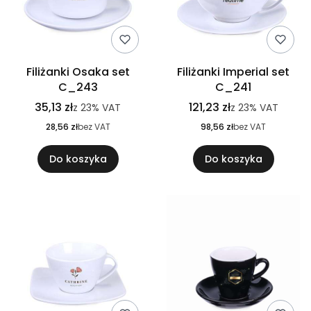
Filiżanki Osaka set
Filiżanki Imperial set
C_243
C_241
35,13 zł
121,23 zł
z
23%
VAT
z
23%
VAT
28,56 zł
bez VAT
98,56 zł
bez VAT
Do koszyka
Do koszyka