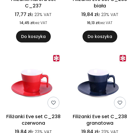
C_237
biała
17,77 zł
19,84 zł
z
23%
VAT
z
23%
VAT
14,45 zł
bez VAT
16,13 zł
bez VAT
Do koszyka
Do koszyka
Filiżanki Eve set C_238
Filiżanki Eve set C_238
czerwona
granatowa
19,84 zł
19,84 zł
z
23%
VAT
z
23%
VAT