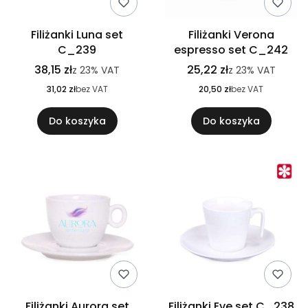
Filiżanki Luna set
Filiżanki Verona
C_239
espresso set C_242
38,15 zł
25,22 zł
z
23%
VAT
z
23%
VAT
31,02 zł
bez VAT
20,50 zł
bez VAT
Do koszyka
Do koszyka
Filiżanki Aurora set
Filiżanki Eve set C_238