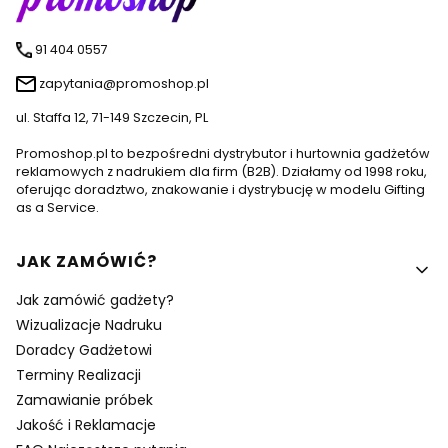
91 404 0557
zapytania@promoshop.pl
ul. Staffa 12, 71-149 Szczecin, PL
Promoshop.pl to bezpośredni dystrybutor i hurtownia gadżetów
reklamowych z nadrukiem dla firm (B2B). Działamy od 1998 roku,
oferując doradztwo, znakowanie i dystrybucję w modelu Gifting
as a Service.
Linki w stopce
JAK ZAMÓWIĆ?
Jak zamówić gadżety?
Wizualizacje Nadruku
Doradcy Gadżetowi
Terminy Realizacji
Zamawianie próbek
Jakość i Reklamacje