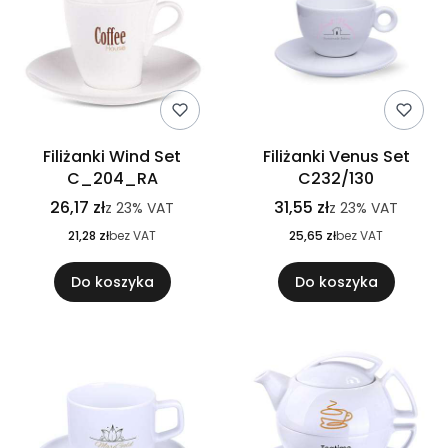
Filiżanki Wind Set
Filiżanki Venus Set
C_204_RA
C232/130
26,17 zł
31,55 zł
z
23%
VAT
z
23%
VAT
21,28 zł
bez VAT
25,65 zł
bez VAT
Do koszyka
Do koszyka