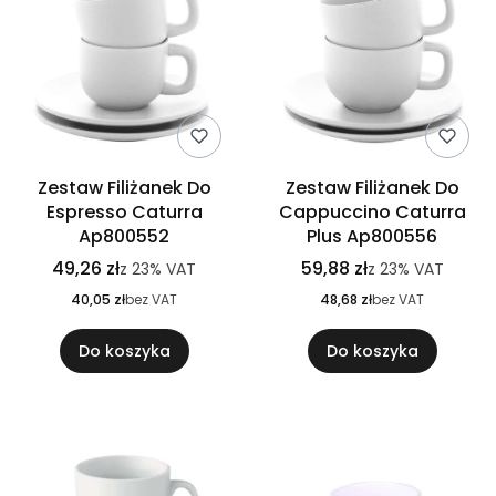
Zestaw Filiżanek Do
Zestaw Filiżanek Do
Espresso Caturra
Cappuccino Caturra
Ap800552
Plus Ap800556
49,26 zł
59,88 zł
z
23%
VAT
z
23%
VAT
40,05 zł
bez VAT
48,68 zł
bez VAT
Do koszyka
Do koszyka