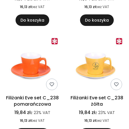
16,13 zł
bez VAT
16,13 zł
bez VAT
Do koszyka
Do koszyka
Filiżanki Eve set C_238
Filiżanki Eve set C_238
pomarańczowa
żółta
19,84 zł
19,84 zł
z
23%
VAT
z
23%
VAT
16,13 zł
bez VAT
16,13 zł
bez VAT