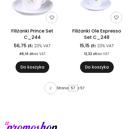
Filiżanki Prince Set
Filiżanki Ole Espresso
C_244
Set C_248
56,75 zł
15,15 zł
z
23%
VAT
z
23%
VAT
46,14 zł
bez VAT
12,32 zł
bez VAT
Do koszyka
Do koszyka
Strona
z 57