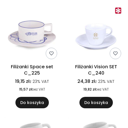
Filiżanki Space set
Filiżanki Vision SET
C_225
C_240
19,15 zł
24,38 zł
z
23%
VAT
z
23%
VAT
15,57 zł
bez VAT
19,82 zł
bez VAT
Do koszyka
Do koszyka