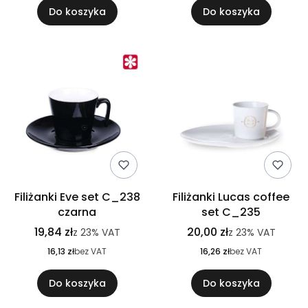
Do koszyka
Do koszyka
Filiżanki Eve set C_238
Filiżanki Lucas coffee
czarna
set C_235
19,84 zł
20,00 zł
z
23%
VAT
z
23%
VAT
16,13 zł
bez VAT
16,26 zł
bez VAT
Do koszyka
Do koszyka