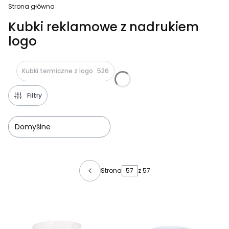
Strona główna
Kubki reklamowe z nadrukiem
logo
Kubki termiczne z logo
526
Filtry
Domyślne
Lista produktów
Strona
z 57