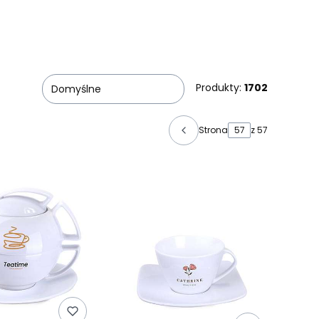
Produkty:
1702
Domyślne
Strona
z 57