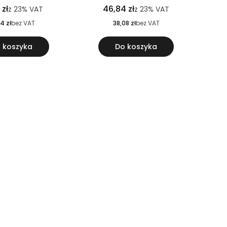
 zł
46,84 zł
z
23%
VAT
z
23%
VAT
4 zł
bez VAT
38,08 zł
bez VAT
 koszyka
Do koszyka