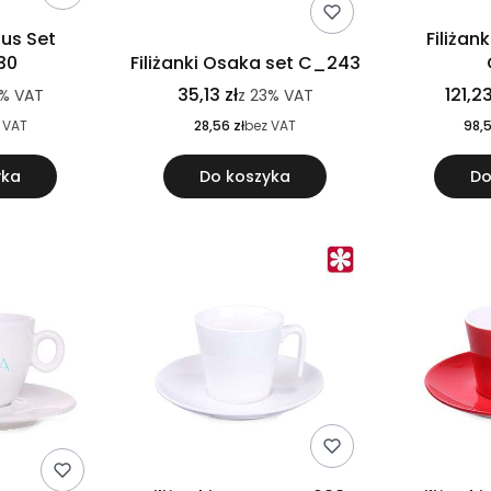
nus Set
Filiżan
30
Filiżanki Osaka set C_243
35,13 zł
121,23
%
VAT
z
23%
VAT
 VAT
28,56 zł
bez VAT
98,5
yka
Do koszyka
Do