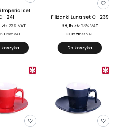
ki Imperial set
C_241
Filiżanki Luna set C_239
 zł
38,15 zł
z
23%
VAT
z
23%
VAT
6 zł
bez VAT
31,02 zł
bez VAT
 koszyka
Do koszyka