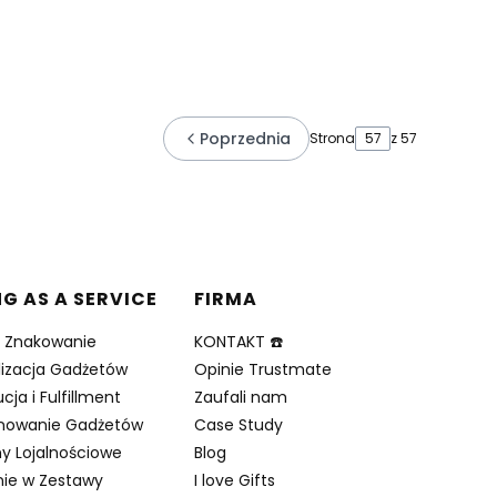
Poprzednia
Strona
z 57
NG AS A SERVICE
FIRMA
i Znakowanie
KONTAKT ☎️
lizacja Gadżetów
Opinie Trustmate
cja i Fulfillment
Zaufali nam
nowanie Gadżetów
Case Study
y Lojalnościowe
Blog
ie w Zestawy
I love Gifts