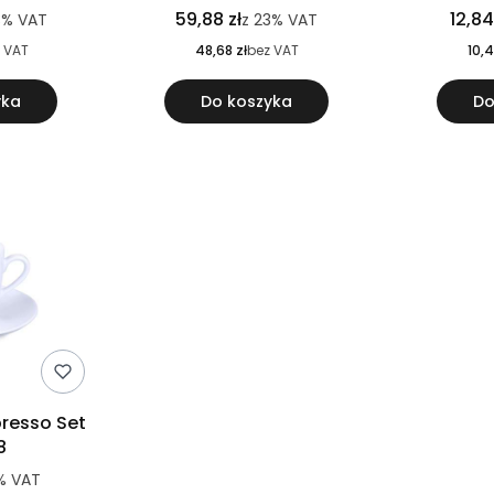
59,88 zł
12,84
3%
VAT
z
23%
VAT
 VAT
48,68 zł
bez VAT
10,4
yka
Do koszyka
Do
spresso Set
8
%
VAT