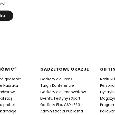
 VAT
yka
w stopce
MÓWIĆ?
GADŻETOWE OKAZJE
GIFTI
ić gadżety?
Gadżety dla Branż
Nadruki 
je Nadruku
Targi i Konferencje
Persona
adżetowi
Gadżety dla Pracowników
Dystrybu
alizacji
Eventy, Festyny i Sport
Magazy
e próbek
Gadżety Eko, CSR i ESG
Program
eklamacje
Administracja Publiczna
Pakowan