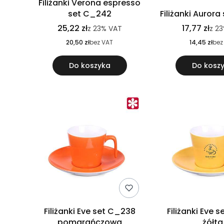
Filiżanki Verona espresso
set C_242
Filiżanki Auror
25,22 zł
17,77 zł
z
23%
VAT
z
23
20,50 zł
bez VAT
14,45 zł
bez
Do koszyka
Do kosz
Filiżanki Eve set C_238
Filiżanki Eve 
pomarańczowa
żółta