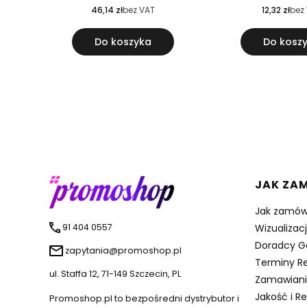
46,14 zł
bez VAT
12,32 zł
bez
Do koszyka
Do kosz
Linki 
JAK ZA
Jak zamów
91 404 0557
Wizualizac
Doradcy G
zapytania@promoshop.pl
Terminy Re
ul. Staffa 12, 71-149 Szczecin, PL
Zamawiani
Jakość i R
Promoshop.pl to bezpośredni dystrybutor i