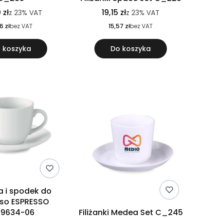
 zł
19,15 zł
z
23%
VAT
z
23%
VAT
6 zł
bez VAT
15,57 zł
bez VAT
 koszyka
Do koszyka
ka i spodek do
so ESPRESSO
9634-06
Filiżanki Medea Set C_245