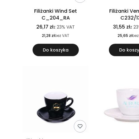
Filiżanki Wind Set
Filiżanki Ve
C_204_RA
C232/1
26,17 zł
31,55 zł
z
23%
VAT
z
23
21,28 zł
bez VAT
25,65 zł
bez
Do koszyka
Do kosz