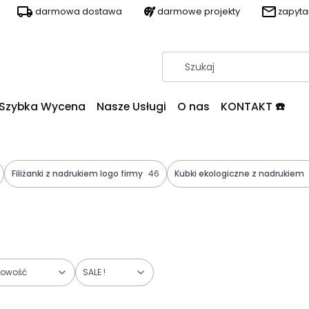
darmowa dostawa
darmowe projekty
zapyt
Szybka Wycena
Nasze Usługi
O nas
KONTAKT ☎️
Filiżanki z nadrukiem logo firmy
46
Kubki ekologiczne z nadrukiem
owość
SALE !