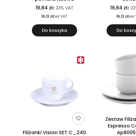
19,84 zł
19,84 zł
z
23%
VAT
z
2
16,13 zł
bez VAT
16,13 zł
bez
Do koszyka
Do kosz
Zestaw Filiż
Espresso C
Filiżanki Vision SET C_240
Ap8005