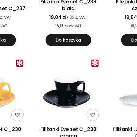
Filiżanki Eve set C_238
Filiżank
a set C_237
biała
c
19,84 zł
19,84
%
VAT
z
23%
VAT
 VAT
16,13 zł
bez VAT
16,1
yka
Do koszyka
Do
set C_238
Filiżanki Eve set C_238
Filiżanki 
czarna