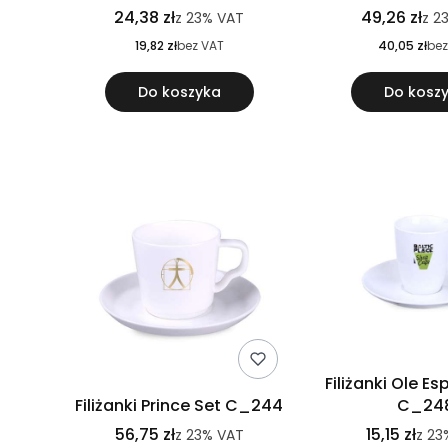
24,38 zł
49,26 zł
z
23%
VAT
z
2
19,82 zł
bez VAT
40,05 zł
bez
Do koszyka
Do kosz
Filiżanki Ole E
Filiżanki Prince Set C_244
C_24
56,75 zł
15,15 zł
z
23%
VAT
z
23