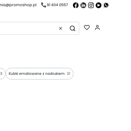
ania@promoshop.pl
91 404 0557
Gadżety w k
Wyczyść
Szukaj
3
Kubki emaliowane z nadrukiem
21