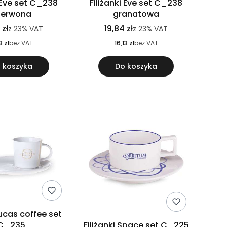
i Eve set C_238
Filiżanki Eve set C_238
zerwona
granatowa
 zł
19,84 zł
z
23%
VAT
z
23%
VAT
3 zł
bez VAT
16,13 zł
bez VAT
 koszyka
Do koszyka
Lucas coffee set
C_235
Filiżanki Space set C_225