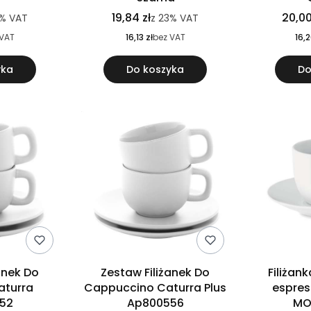
19,84 zł
20,00
3%
VAT
z
23%
VAT
 VAT
16,13 zł
bez VAT
16,2
yka
Do koszyka
Do
anek Do
Zestaw Filiżanek Do
Filiżan
aturra
Cappuccino Caturra Plus
espres
52
Ap800556
MO