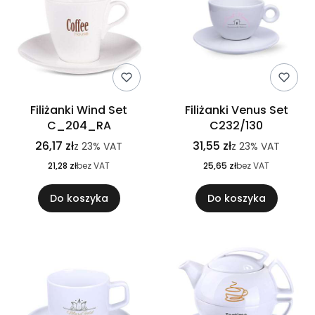
Filiżanki Wind Set
Filiżanki Venus Set
C_204_RA
C232/130
26,17 zł
31,55 zł
z
23%
VAT
z
23%
VAT
21,28 zł
bez VAT
25,65 zł
bez VAT
Do koszyka
Do koszyka