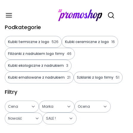
Gadże
Otwórz wy
Podkategorie
Kubki termiczne z logo
526
Kubki ceramiczne z logo
16
Filiżanki z nadrukiem logo firmy
46
Kubki ekologiczne z nadrukiem
3
Kubki emaliowane z nadrukiem
21
Szklanki z logo firmy
51
Filtry
Cena
Marka
Ocena
Nowość
SALE !
Koniec filtrów