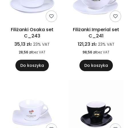
Filiżanki Osaka set
Filiżanki Imperial set
C_243
C_241
35,13 zł
121,23 zł
z
23%
VAT
z
23%
VAT
28,56 zł
bez VAT
98,56 zł
bez VAT
Do koszyka
Do koszyka