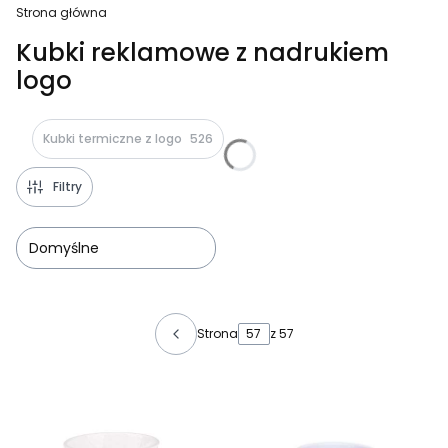
Strona główna
Kubki reklamowe z nadrukiem
logo
Kubki termiczne z logo
526
Filtry
Domyślne
Lista produktów
Strona
z 57