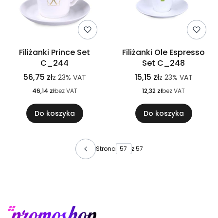
Filiżanki Prince Set
Filiżanki Ole Espresso
C_244
Set C_248
56,75 zł
15,15 zł
z
23%
VAT
z
23%
VAT
46,14 zł
bez VAT
12,32 zł
bez VAT
Do koszyka
Do koszyka
Strona
z 57