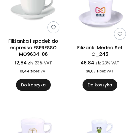
Filiżanka i spodek do
espresso ESPRESSO
Filiżanki Medea Set
MO9634-06
C_245
12,84 zł
46,84 zł
z
23%
VAT
z
23%
VAT
10,44 zł
bez VAT
38,08 zł
bez VAT
Do koszyka
Do koszyka