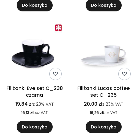
Do koszyka
Do koszyka
Filiżanki Eve set C_238
Filiżanki Lucas coffee
czarna
set C_235
19,84 zł
20,00 zł
z
23%
VAT
z
23%
VAT
16,13 zł
bez VAT
16,26 zł
bez VAT
Do koszyka
Do koszyka