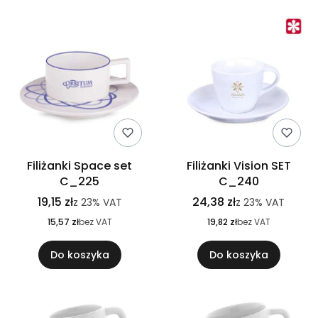
Filiżanki Space set
Filiżanki Vision SET
C_225
C_240
19,15 zł
24,38 zł
z
23%
VAT
z
23%
VAT
15,57 zł
bez VAT
19,82 zł
bez VAT
Do koszyka
Do koszyka