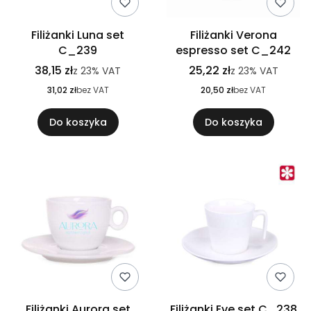
Filiżanki Luna set
Filiżanki Verona
C_239
espresso set C_242
38,15 zł
25,22 zł
z
23%
VAT
z
23%
VAT
31,02 zł
bez VAT
20,50 zł
bez VAT
Do koszyka
Do koszyka
Filiżanki Aurora set
Filiżanki Eve set C_238