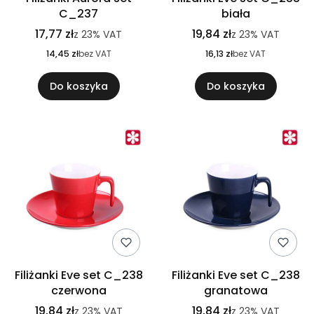
C_237
biała
17,77 zł
19,84 zł
z
23%
VAT
z
23%
VAT
14,45 zł
bez VAT
16,13 zł
bez VAT
Do koszyka
Do koszyka
Filiżanki Eve set C_238
Filiżanki Eve set C_238
czerwona
granatowa
19,84 zł
19,84 zł
z
23%
VAT
z
23%
VAT