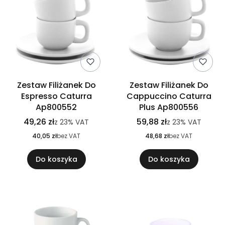
Zestaw Filiżanek Do
Zestaw Filiżanek Do
Espresso Caturra
Cappuccino Caturra
Ap800552
Plus Ap800556
49,26 zł
59,88 zł
z
23%
VAT
z
23%
VAT
40,05 zł
bez VAT
48,68 zł
bez VAT
Do koszyka
Do koszyka