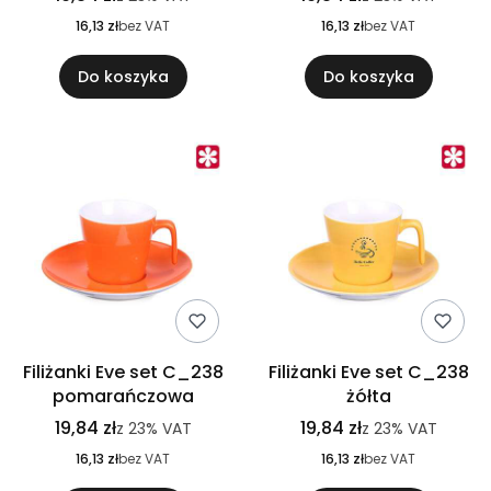
16,13 zł
bez VAT
16,13 zł
bez VAT
Do koszyka
Do koszyka
Filiżanki Eve set C_238
Filiżanki Eve set C_238
pomarańczowa
żółta
19,84 zł
19,84 zł
z
23%
VAT
z
23%
VAT
16,13 zł
bez VAT
16,13 zł
bez VAT