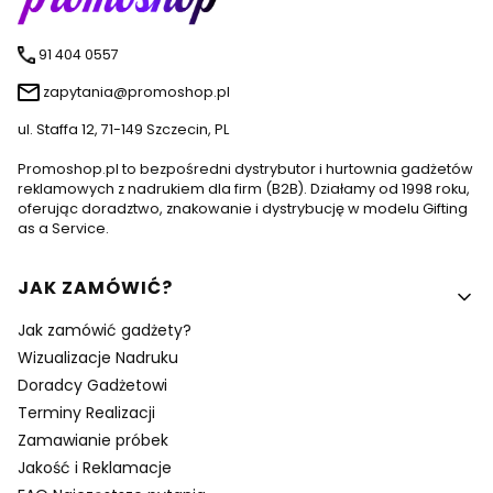
91 404 0557
zapytania@promoshop.pl
ul. Staffa 12, 71-149 Szczecin, PL
Promoshop.pl to bezpośredni dystrybutor i hurtownia gadżetów
reklamowych z nadrukiem dla firm (B2B). Działamy od 1998 roku,
oferując doradztwo, znakowanie i dystrybucję w modelu Gifting
as a Service.
Linki w stopce
JAK ZAMÓWIĆ?
Jak zamówić gadżety?
Wizualizacje Nadruku
Doradcy Gadżetowi
Terminy Realizacji
Zamawianie próbek
Jakość i Reklamacje