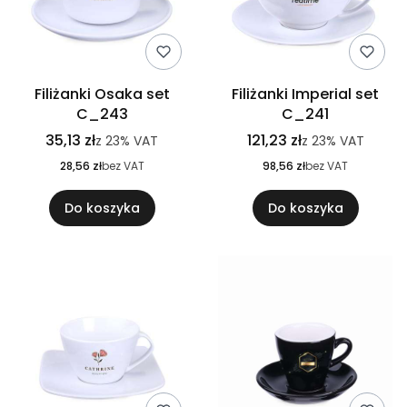
Filiżanki Osaka set
Filiżanki Imperial set
C_243
C_241
35,13 zł
121,23 zł
z
23%
VAT
z
23%
VAT
28,56 zł
bez VAT
98,56 zł
bez VAT
Do koszyka
Do koszyka