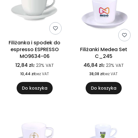
Filiżanka i spodek do
espresso ESPRESSO
Filiżanki Medea Set
MO9634-06
C_245
12,84 zł
46,84 zł
z
23%
VAT
z
23%
VAT
10,44 zł
bez VAT
38,08 zł
bez VAT
Do koszyka
Do koszyka