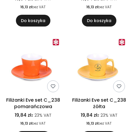
16,13 zł
bez VAT
16,13 zł
bez VAT
Do koszyka
Do koszyka
Filiżanki Eve set C_238
Filiżanki Eve set C_238
pomarańczowa
żółta
19,84 zł
19,84 zł
z
23%
VAT
z
23%
VAT
16,13 zł
bez VAT
16,13 zł
bez VAT