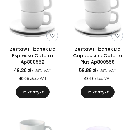
Zestaw Filiżanek Do
Zestaw Filiżanek Do
Espresso Caturra
Cappuccino Caturra
Ap800552
Plus Ap800556
49,26 zł
59,88 zł
z
23%
VAT
z
23%
VAT
40,05 zł
bez VAT
48,68 zł
bez VAT
Do koszyka
Do koszyka