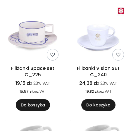
Filiżanki Space set
Filiżanki Vision SET
C_225
C_240
19,15 zł
24,38 zł
z
23%
VAT
z
23%
VAT
15,57 zł
bez VAT
19,82 zł
bez VAT
Do koszyka
Do koszyka