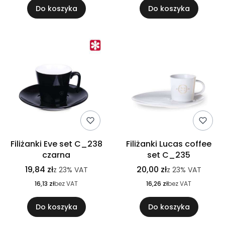
Do koszyka
Do koszyka
Filiżanki Eve set C_238
Filiżanki Lucas coffee
czarna
set C_235
19,84 zł
20,00 zł
z
23%
VAT
z
23%
VAT
16,13 zł
bez VAT
16,26 zł
bez VAT
Do koszyka
Do koszyka