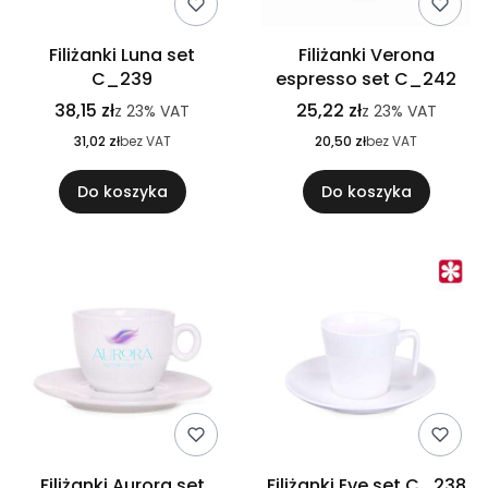
Filiżanki Luna set
Filiżanki Verona
C_239
espresso set C_242
38,15 zł
25,22 zł
z
23%
VAT
z
23%
VAT
31,02 zł
bez VAT
20,50 zł
bez VAT
Do koszyka
Do koszyka
Filiżanki Aurora set
Filiżanki Eve set C_238