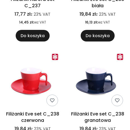
C_237
biała
17,77 zł
19,84 zł
z
23%
VAT
z
23%
VAT
14,45 zł
bez VAT
16,13 zł
bez VAT
Do koszyka
Do koszyka
Filiżanki Eve set C_238
Filiżanki Eve set C_238
czerwona
granatowa
19,84 zł
19,84 zł
z
23%
VAT
z
23%
VAT