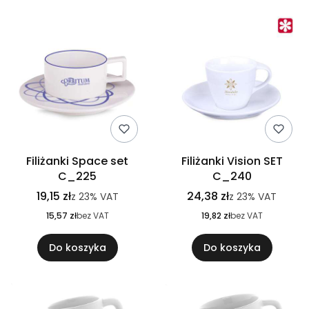
Filiżanki Space set
Filiżanki Vision SET
C_225
C_240
19,15 zł
24,38 zł
z
23%
VAT
z
23%
VAT
15,57 zł
bez VAT
19,82 zł
bez VAT
Do koszyka
Do koszyka