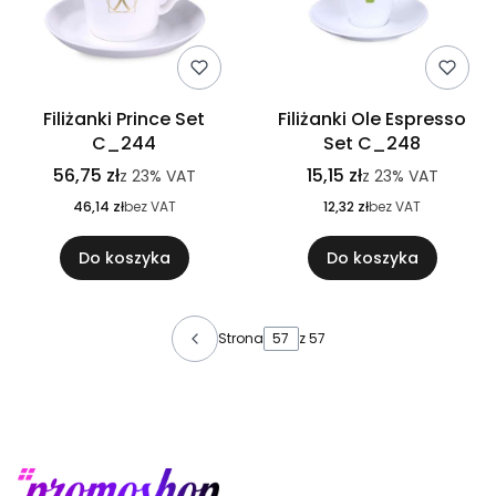
Filiżanki Prince Set
Filiżanki Ole Espresso
C_244
Set C_248
56,75 zł
15,15 zł
z
23%
VAT
z
23%
VAT
46,14 zł
bez VAT
12,32 zł
bez VAT
Do koszyka
Do koszyka
Strona
z 57