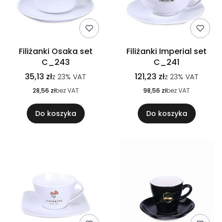
Filiżanki Osaka set
Filiżanki Imperial set
C_243
C_241
35,13 zł
121,23 zł
z
23%
VAT
z
23%
VAT
28,56 zł
bez VAT
98,56 zł
bez VAT
Do koszyka
Do koszyka