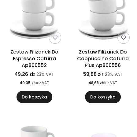
Zestaw Filiżanek Do
Zestaw Filiżanek Do
Espresso Caturra
Cappuccino Caturra
Ap800552
Plus Ap800556
49,26 zł
59,88 zł
z
23%
VAT
z
23%
VAT
40,05 zł
bez VAT
48,68 zł
bez VAT
Do koszyka
Do koszyka