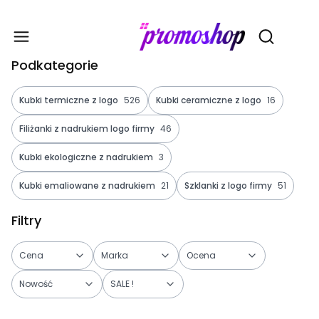
Gadże
Otwórz wy
Podkategorie
Kubki termiczne z logo
526
Kubki ceramiczne z logo
16
Filiżanki z nadrukiem logo firmy
46
Kubki ekologiczne z nadrukiem
3
Kubki emaliowane z nadrukiem
21
Szklanki z logo firmy
51
Filtry
Cena
Marka
Ocena
Nowość
SALE !
Koniec filtrów