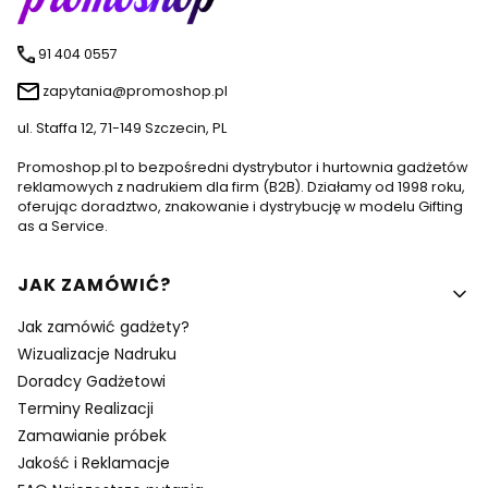
91 404 0557
zapytania@promoshop.pl
ul. Staffa 12, 71-149 Szczecin, PL
Promoshop.pl to bezpośredni dystrybutor i hurtownia gadżetów
reklamowych z nadrukiem dla firm (B2B). Działamy od 1998 roku,
oferując doradztwo, znakowanie i dystrybucję w modelu Gifting
as a Service.
Linki w stopce
JAK ZAMÓWIĆ?
Jak zamówić gadżety?
Wizualizacje Nadruku
Doradcy Gadżetowi
Terminy Realizacji
Zamawianie próbek
Jakość i Reklamacje