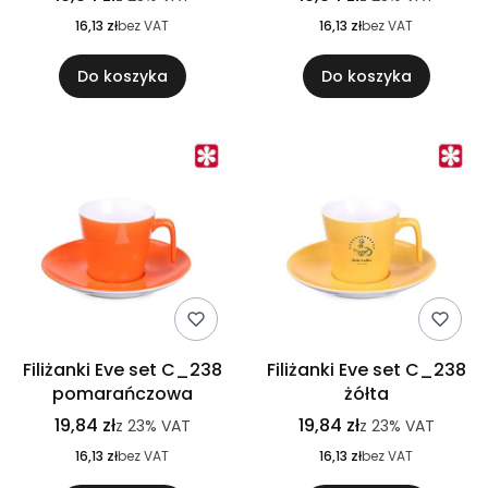
16,13 zł
bez VAT
16,13 zł
bez VAT
Do koszyka
Do koszyka
Filiżanki Eve set C_238
Filiżanki Eve set C_238
pomarańczowa
żółta
19,84 zł
19,84 zł
z
23%
VAT
z
23%
VAT
16,13 zł
bez VAT
16,13 zł
bez VAT