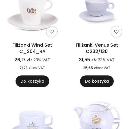
Filiżanki Wind Set
Filiżanki Venus Set
C_204_RA
C232/130
26,17 zł
31,55 zł
z
23%
VAT
z
23%
VAT
21,28 zł
bez VAT
25,65 zł
bez VAT
Do koszyka
Do koszyka