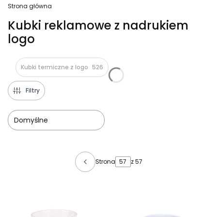
Strona główna
Kubki reklamowe z nadrukiem
logo
Kubki termiczne z logo
526
Filtry
Domyślne
Lista produktów
Strona
z 57