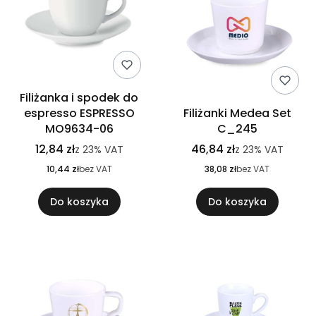
Filiżanka i spodek do
espresso ESPRESSO
Filiżanki Medea Set
MO9634-06
C_245
12,84 zł
46,84 zł
z
23%
VAT
z
23%
VAT
10,44 zł
bez VAT
38,08 zł
bez VAT
Do koszyka
Do koszyka