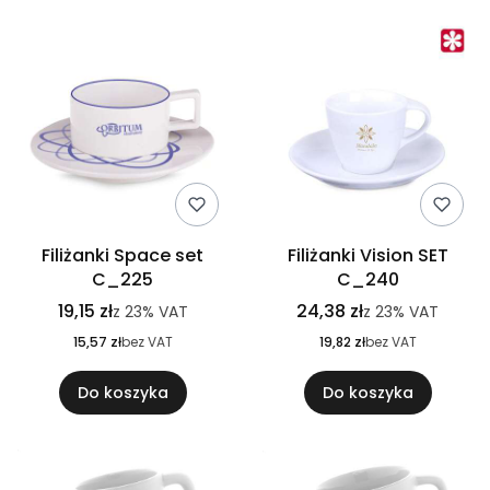
Filiżanki Space set
Filiżanki Vision SET
C_225
C_240
19,15 zł
24,38 zł
z
23%
VAT
z
23%
VAT
15,57 zł
bez VAT
19,82 zł
bez VAT
Do koszyka
Do koszyka