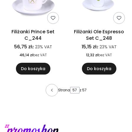
Filiżanki Prince Set
Filiżanki Ole Espresso
C_244
Set C_248
56,75 zł
15,15 zł
z
23%
VAT
z
23%
VAT
46,14 zł
bez VAT
12,32 zł
bez VAT
Do koszyka
Do koszyka
Strona
z 57