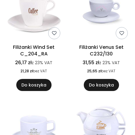
Filiżanki Wind Set
Filiżanki Venus Set
C_204_RA
C232/130
26,17 zł
31,55 zł
z
23%
VAT
z
23%
VAT
21,28 zł
bez VAT
25,65 zł
bez VAT
Do koszyka
Do koszyka