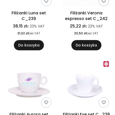
Filiżanki Luna set
Filiżanki Verona
C_239
espresso set C_242
38,15 zł
25,22 zł
z
23%
VAT
z
23%
VAT
31,02 zł
bez VAT
20,50 zł
bez VAT
Do koszyka
Do koszyka
Filiżanki Aurora set
Filiżanki Eve set C_238