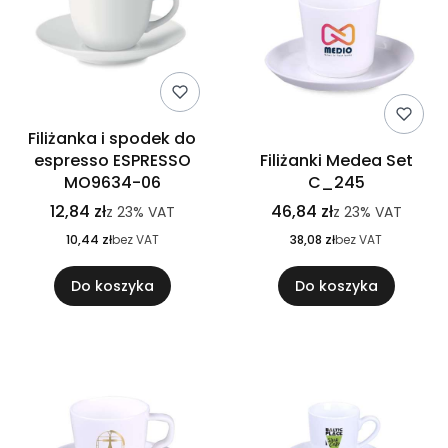
Filiżanka i spodek do
espresso ESPRESSO
Filiżanki Medea Set
MO9634-06
C_245
12,84 zł
46,84 zł
z
23%
VAT
z
23%
VAT
10,44 zł
bez VAT
38,08 zł
bez VAT
Do koszyka
Do koszyka