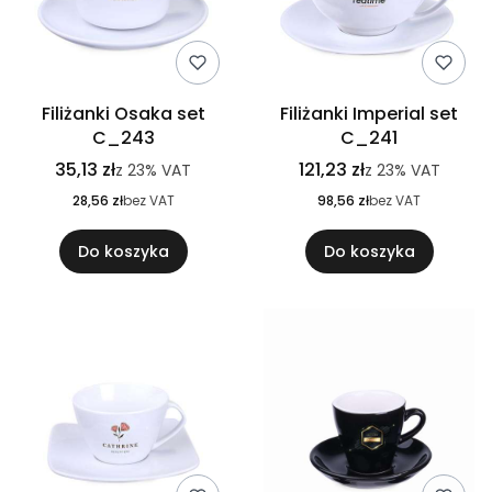
Filiżanki Osaka set
Filiżanki Imperial set
C_243
C_241
35,13 zł
121,23 zł
z
23%
VAT
z
23%
VAT
28,56 zł
bez VAT
98,56 zł
bez VAT
Do koszyka
Do koszyka