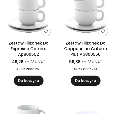
Zestaw Filiżanek Do
Zestaw Filiżanek Do
Espresso Caturra
Cappuccino Caturra
Ap800552
Plus Ap800556
49,26 zł
59,88 zł
z
23%
VAT
z
23%
VAT
40,05 zł
bez VAT
48,68 zł
bez VAT
Do koszyka
Do koszyka