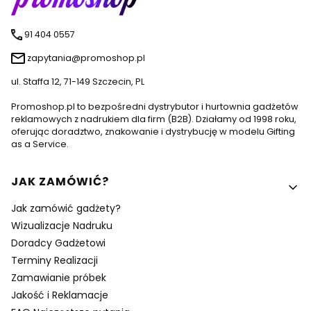
91 404 0557
zapytania@promoshop.pl
ul. Staffa 12, 71-149 Szczecin, PL
Promoshop.pl to bezpośredni dystrybutor i hurtownia gadżetów
reklamowych z nadrukiem dla firm (B2B). Działamy od 1998 roku,
oferując doradztwo, znakowanie i dystrybucję w modelu Gifting
as a Service.
Linki w stopce
JAK ZAMÓWIĆ?
Jak zamówić gadżety?
Wizualizacje Nadruku
Doradcy Gadżetowi
Terminy Realizacji
Zamawianie próbek
Jakość i Reklamacje