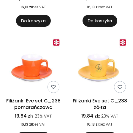
16,13 zł
bez VAT
16,13 zł
bez VAT
Do koszyka
Do koszyka
Filiżanki Eve set C_238
Filiżanki Eve set C_238
pomarańczowa
żółta
19,84 zł
19,84 zł
z
23%
VAT
z
23%
VAT
16,13 zł
bez VAT
16,13 zł
bez VAT