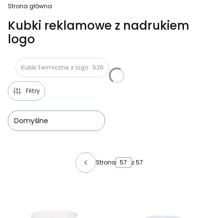
Strona główna
Kubki reklamowe z nadrukiem
logo
Kubki termiczne z logo
526
Filtry
Domyślne
Lista produktów
Strona
z 57