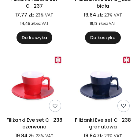
C_237
biała
17,77 zł
19,84 zł
z
23%
VAT
z
23%
VAT
14,45 zł
bez VAT
16,13 zł
bez VAT
Do koszyka
Do koszyka
Filiżanki Eve set C_238
Filiżanki Eve set C_238
czerwona
granatowa
19,84 zł
19,84 zł
z
23%
VAT
z
23%
VAT