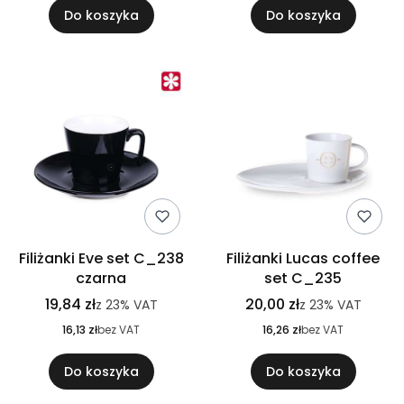
Do koszyka
Do koszyka
Filiżanki Eve set C_238
Filiżanki Lucas coffee
czarna
set C_235
19,84 zł
20,00 zł
z
23%
VAT
z
23%
VAT
16,13 zł
bez VAT
16,26 zł
bez VAT
Do koszyka
Do koszyka