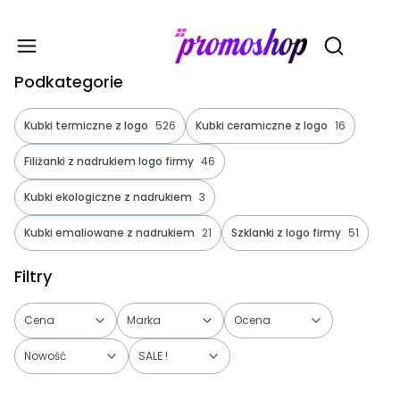
Gadże
Otwórz wy
Podkategorie
Kubki termiczne z logo
526
Kubki ceramiczne z logo
16
Filiżanki z nadrukiem logo firmy
46
Kubki ekologiczne z nadrukiem
3
Kubki emaliowane z nadrukiem
21
Szklanki z logo firmy
51
Filtry
Cena
Marka
Ocena
Nowość
SALE !
Koniec filtrów