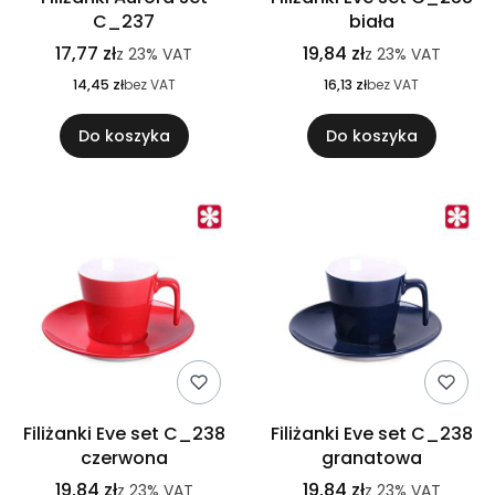
C_237
biała
17,77 zł
19,84 zł
z
23%
VAT
z
23%
VAT
14,45 zł
bez VAT
16,13 zł
bez VAT
Do koszyka
Do koszyka
Filiżanki Eve set C_238
Filiżanki Eve set C_238
czerwona
granatowa
19,84 zł
19,84 zł
z
23%
VAT
z
23%
VAT