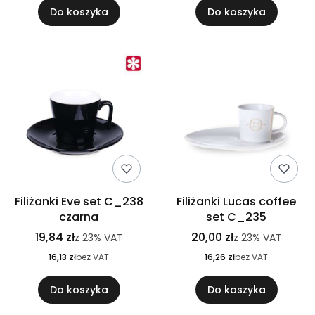
Do koszyka
Do koszyka
Filiżanki Eve set C_238
Filiżanki Lucas coffee
czarna
set C_235
19,84 zł
20,00 zł
z
23%
VAT
z
23%
VAT
16,13 zł
bez VAT
16,26 zł
bez VAT
Do koszyka
Do koszyka