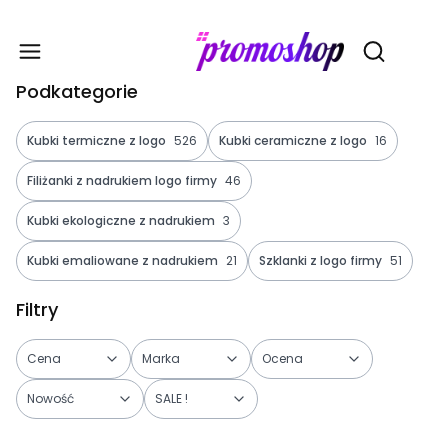
Gadże
Otwórz wy
Podkategorie
Kubki termiczne z logo
526
Kubki ceramiczne z logo
16
Filiżanki z nadrukiem logo firmy
46
Kubki ekologiczne z nadrukiem
3
Kubki emaliowane z nadrukiem
21
Szklanki z logo firmy
51
Filtry
Cena
Marka
Ocena
Nowość
SALE !
Koniec filtrów