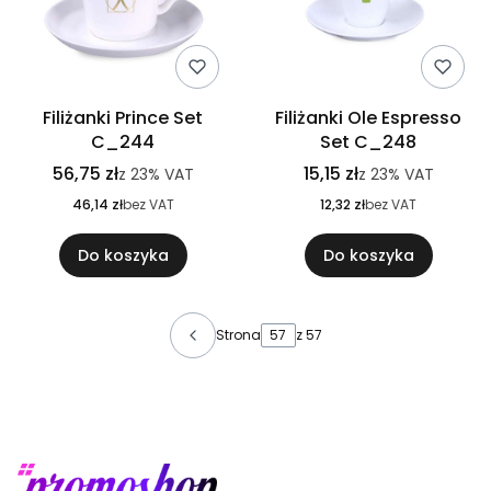
Filiżanki Prince Set
Filiżanki Ole Espresso
C_244
Set C_248
56,75 zł
15,15 zł
z
23%
VAT
z
23%
VAT
46,14 zł
bez VAT
12,32 zł
bez VAT
Do koszyka
Do koszyka
Strona
z 57