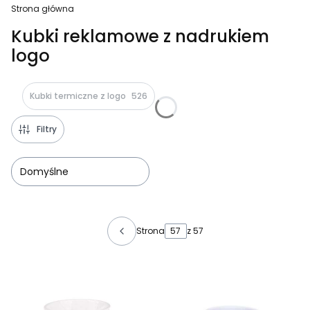
Strona główna
Kubki reklamowe z nadrukiem
logo
Kubki termiczne z logo
526
Filtry
Domyślne
Lista produktów
Strona
z 57