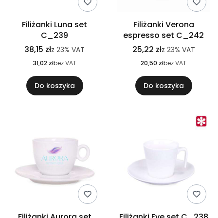
Filiżanki Luna set
Filiżanki Verona
C_239
espresso set C_242
38,15 zł
25,22 zł
z
23%
VAT
z
23%
VAT
31,02 zł
bez VAT
20,50 zł
bez VAT
Do koszyka
Do koszyka
Filiżanki Aurora set
Filiżanki Eve set C_238