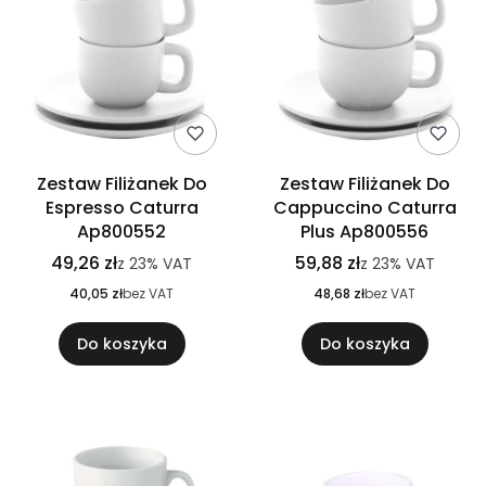
Zestaw Filiżanek Do
Zestaw Filiżanek Do
Espresso Caturra
Cappuccino Caturra
Ap800552
Plus Ap800556
49,26 zł
59,88 zł
z
23%
VAT
z
23%
VAT
40,05 zł
bez VAT
48,68 zł
bez VAT
Do koszyka
Do koszyka