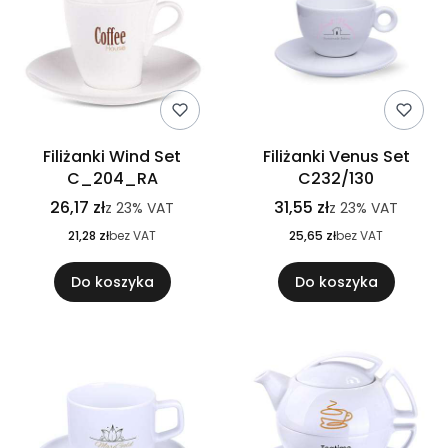
Filiżanki Wind Set
Filiżanki Venus Set
C_204_RA
C232/130
26,17 zł
31,55 zł
z
23%
VAT
z
23%
VAT
21,28 zł
bez VAT
25,65 zł
bez VAT
Do koszyka
Do koszyka