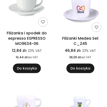
Filiżanka i spodek do
espresso ESPRESSO
Filiżanki Medea Set
MO9634-06
C_245
12,84 zł
46,84 zł
z
23%
VAT
z
23%
VAT
10,44 zł
bez VAT
38,08 zł
bez VAT
Do koszyka
Do koszyka