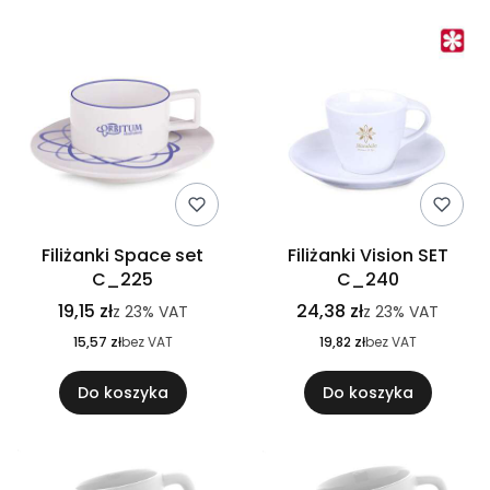
Filiżanki Space set
Filiżanki Vision SET
C_225
C_240
19,15 zł
24,38 zł
z
23%
VAT
z
23%
VAT
15,57 zł
bez VAT
19,82 zł
bez VAT
Do koszyka
Do koszyka