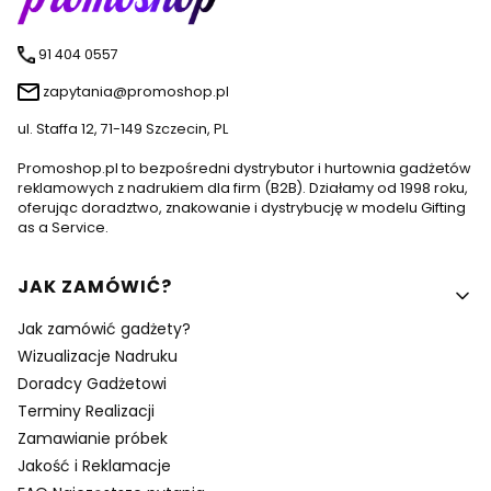
91 404 0557
zapytania@promoshop.pl
ul. Staffa 12, 71-149 Szczecin, PL
Promoshop.pl to bezpośredni dystrybutor i hurtownia gadżetów
reklamowych z nadrukiem dla firm (B2B). Działamy od 1998 roku,
oferując doradztwo, znakowanie i dystrybucję w modelu Gifting
as a Service.
Linki w stopce
JAK ZAMÓWIĆ?
Jak zamówić gadżety?
Wizualizacje Nadruku
Doradcy Gadżetowi
Terminy Realizacji
Zamawianie próbek
Jakość i Reklamacje