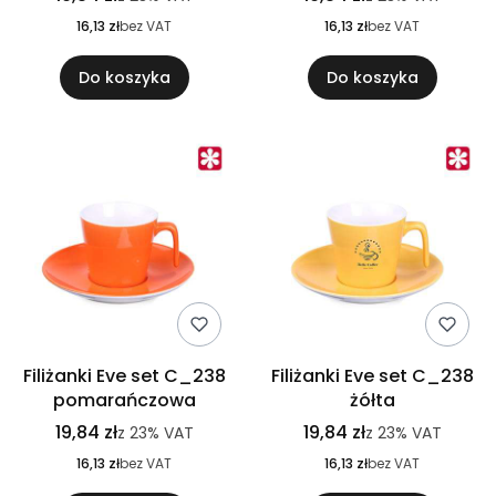
16,13 zł
bez VAT
16,13 zł
bez VAT
Do koszyka
Do koszyka
Filiżanki Eve set C_238
Filiżanki Eve set C_238
pomarańczowa
żółta
19,84 zł
19,84 zł
z
23%
VAT
z
23%
VAT
16,13 zł
bez VAT
16,13 zł
bez VAT