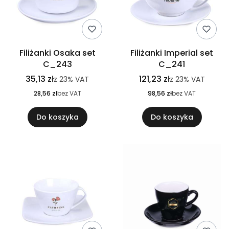
Filiżanki Osaka set
Filiżanki Imperial set
C_243
C_241
35,13 zł
121,23 zł
z
23%
VAT
z
23%
VAT
28,56 zł
bez VAT
98,56 zł
bez VAT
Do koszyka
Do koszyka