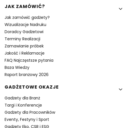
Linki w stopce
JAK ZAMÓWIĆ?
Jak zamówić gadżety?
Wizualizacje Nadruku
Doradcy Gadżetowi
Terminy Realizacji
Zamawianie próbek
Jakość i Reklamacje
FAQ Najczęstsze pytania
Baza Wiedzy
Raport branżowy 2026
GADŻETOWE OKAZJE
Gadżety dla Branż
Targi i Konferencje
Gadżety dla Pracowników
Eventy, Festyny i Sport
Gadżety Eko, CSR i ESG