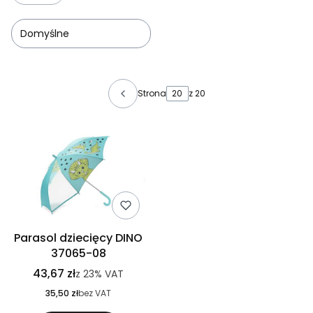
Domyślne
Lista produktów
Strona
z 20
Parasol dziecięcy DINO
37065-08
43,67 zł
z
23%
VAT
35,50 zł
bez VAT