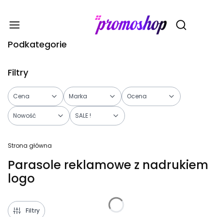
Gadże
Otwórz wy
Podkategorie
Filtry
Cena
Marka
Ocena
Nowość
SALE !
Koniec filtrów
Strona główna
Parasole reklamowe z nadrukiem
logo
Filtry