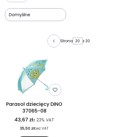
Domyślne
Lista produktów
Strona
z 20
Parasol dziecięcy DINO
37065-08
43,67 zł
z
23%
VAT
35,50 zł
bez VAT