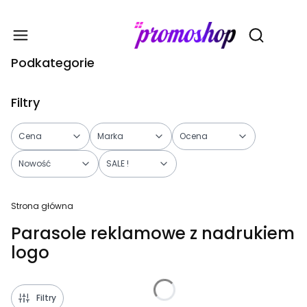
Gadże
Otwórz wy
Podkategorie
Filtry
Cena
Marka
Ocena
Nowość
SALE !
Koniec filtrów
Strona główna
Parasole reklamowe z nadrukiem
logo
Filtry