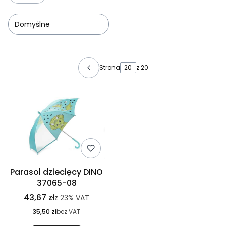
Domyślne
Lista produktów
Strona
z 20
Parasol dziecięcy DINO
37065-08
43,67 zł
z
23%
VAT
35,50 zł
bez VAT