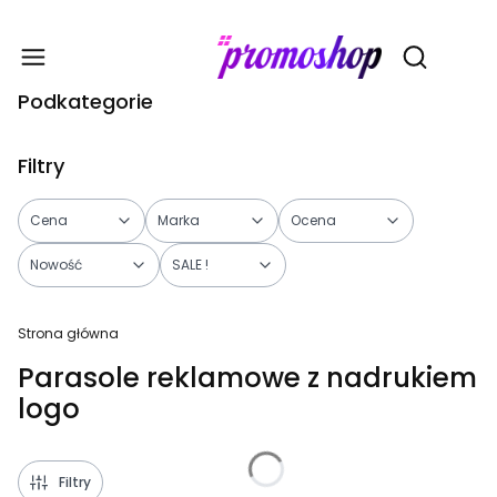
Gadże
Otwórz wy
Podkategorie
Filtry
Cena
Marka
Ocena
Nowość
SALE !
Koniec filtrów
Strona główna
Parasole reklamowe z nadrukiem
logo
Filtry