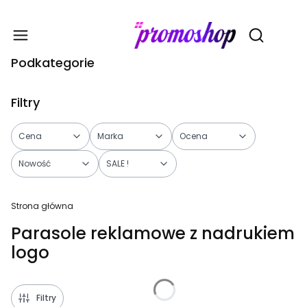
Gadże
Otwórz wy
Podkategorie
Filtry
Cena
Marka
Ocena
Nowość
SALE !
Koniec filtrów
Strona główna
Parasole reklamowe z nadrukiem
logo
Filtry