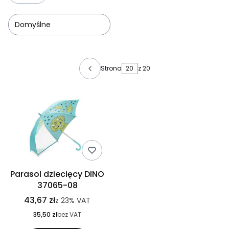
Domyślne
Lista produktów
Strona
z 20
Parasol dziecięcy DINO
37065-08
43,67 zł
z
23%
VAT
35,50 zł
bez VAT