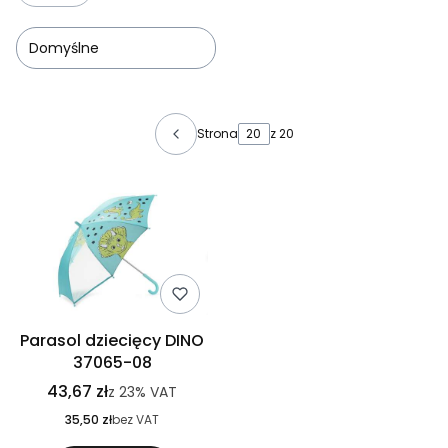
Domyślne
Lista produktów
Strona
z 20
Parasol dziecięcy DINO
37065-08
43,67 zł
z
23%
VAT
35,50 zł
bez VAT