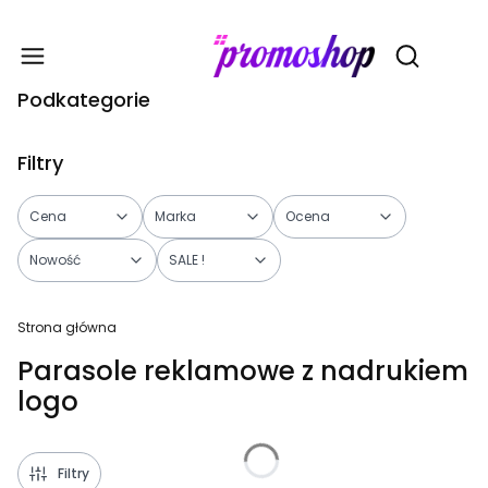
Gadże
Otwórz wy
Podkategorie
Filtry
Cena
Marka
Ocena
Nowość
SALE !
Koniec filtrów
Strona główna
Parasole reklamowe z nadrukiem
logo
Filtry