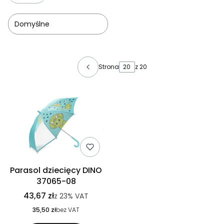
Domyślne
Lista produktów
Strona
z 20
Parasol dziecięcy DINO
37065-08
43,67 zł
z
23%
VAT
35,50 zł
bez VAT