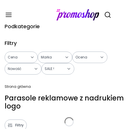
Gadże
Otwórz wy
Podkategorie
Filtry
Cena
Marka
Ocena
Nowość
SALE !
Koniec filtrów
Strona główna
Parasole reklamowe z nadrukiem
logo
Filtry