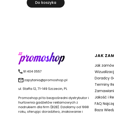
Do koszyka
Linki 
JAK ZA
Jak zamów
91 404 0557
Wizualizac
Doradcy G
zapytania@promoshop.pl
Terminy Re
ul. Staffa 12, 71-149 Szczecin, PL
Zamawiani
Jakość i R
Promoshop.pl to bezpośredni dystrybutor i
hurtownia gadżetów reklamowych z
FAQ Najczę
nadrukiem dla firm (B2B). Działamy od 1998
Baza Wied
roku, oferując doradztwo, znakowanie i