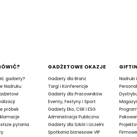
w stopce
MÓWIĆ?
GADŻETOWE OKAZJE
GIFTI
ić gadżety?
Gadżety dla Branż
Nadruki 
je Nadruku
Targi i Konferencje
Persona
adżetowi
Gadżety dla Pracowników
Dystrybu
alizacji
Eventy, Festyny i Sport
Magazy
e próbek
Gadżety Eko, CSR i ESG
Program
eklamacje
Administracja Publiczna
Pakowan
stsze pytania
Gadżety dla Szkół i Uczelni
Projekt
zy
Spotkania biznesowe VIP
Firmowe