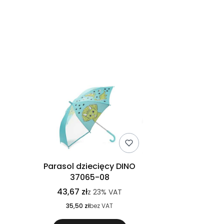
Lista produktów
Parasol dziecięcy DINO
37065-08
43,67 zł
z
23%
VAT
35,50 zł
bez VAT