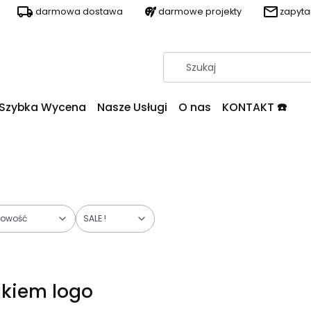
darmowa dostawa
darmowe projekty
zapyt
Szybka Wycena
Nasze Usługi
O nas
KONTAKT ☎️
owość
SALE !
ukiem logo