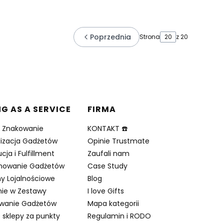
Poprzednia
Strona
z 20
NG AS A SERVICE
FIRMA
i Znakowanie
KONTAKT ☎️
lizacja Gadżetów
Opinie Trustmate
cja i Fulfillment
Zaufali nam
nowanie Gadżetów
Case Study
y Lojalnościowe
Blog
ie w Zestawy
I love Gifts
owanie Gadżetów
Mapa kategorii
 sklepy za punkty
Regulamin i RODO