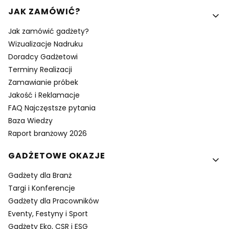
Linki w stopce
JAK ZAMÓWIĆ?
Jak zamówić gadżety?
Wizualizacje Nadruku
Doradcy Gadżetowi
Terminy Realizacji
Zamawianie próbek
Jakość i Reklamacje
FAQ Najczęstsze pytania
Baza Wiedzy
Raport branżowy 2026
GADŻETOWE OKAZJE
Gadżety dla Branż
Targi i Konferencje
Gadżety dla Pracowników
Eventy, Festyny i Sport
Gadżety Eko, CSR i ESG