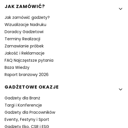
Linki w stopce
JAK ZAMÓWIĆ?
Jak zamówić gadżety?
Wizualizacje Nadruku
Doradcy Gadżetowi
Terminy Realizacji
Zamawianie próbek
Jakość i Reklamacje
FAQ Najczęstsze pytania
Baza Wiedzy
Raport branżowy 2026
GADŻETOWE OKAZJE
Gadżety dla Branż
Targi i Konferencje
Gadżety dla Pracowników
Eventy, Festyny i Sport
Gadżety Eko, CSR i ESG