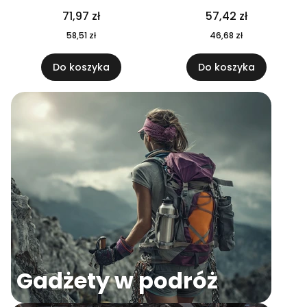
04
71,97 zł
57,42 zł
58,51 zł
46,68 zł
Do koszyka
Do koszyka
Gadżety w podróż