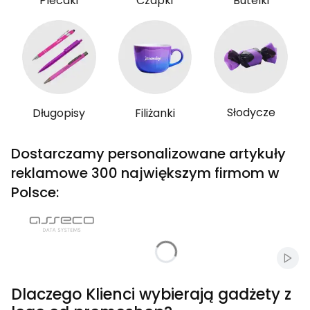
Plecaki
Czapki
Butelki
Słodycze
Długopisy
Filiżanki
Dostarczamy personalizowane artykuły
reklamowe 300 największym firmom w
Polsce:
Włąc
Dlaczego Klienci wybierają gadżety z