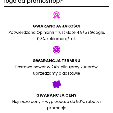
logo od promoshop?
GWARANCJA JAKOŚCI
Potwierdzona
Opiniami TrustMate
4.9/5 i
Google
,
0,3% reklamacji/rok
GWARANCJA TERMINU
Dostawa nawet w 24h, pilnujemy kurierów,
uprzedzamy o dostawie
GWARANCJA CENY
Najniższe ceny + wyprzedaże do 90%, rabaty i
promocje