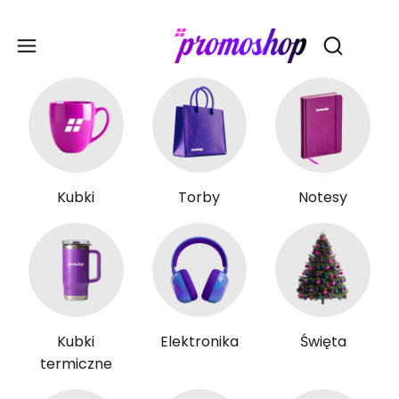
Gadże
Otwórz wy
Kubki
Torby
Notesy
Kubki
Elektronika
Święta
termiczne