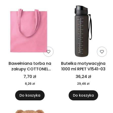
Bawełniana torba na
Butelka motywacyjna
zakupy COTTONEL
1000 ml RPET V1541-03
COLOUR++ MO9846-11
7,70 zł
36,24 zł
6,26 zł
29,46 zł
Do koszyka
Do koszyka