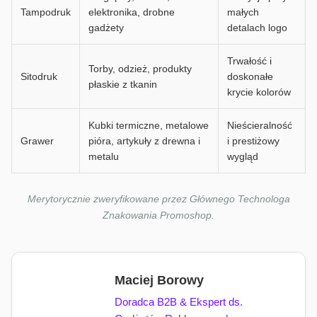
Tampodruk
elektronika, drobne
małych
gadżety
detalach logo
Trwałość i
Torby, odzież, produkty
Sitodruk
doskonałe
płaskie z tkanin
krycie kolorów
Kubki termiczne, metalowe
Nieścieralność
Grawer
pióra, artykuły z drewna i
i prestiżowy
metalu
wygląd
Merytorycznie zweryfikowane przez Głównego Technologa
Znakowania Promoshop.
Maciej Borowy
Doradca B2B & Ekspert ds.