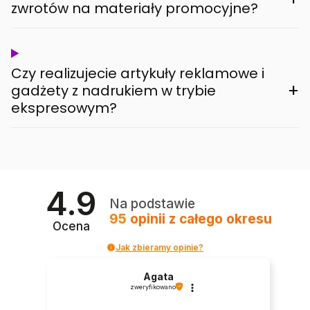
zwrotów na materiały promocyjne?
Czy realizujecie artykuły reklamowe i
+
gadżety z nadrukiem w trybie
ekspresowym?
4.9
Na podstawie
95
opinii
z całego okresu
Ocena
Jak zbieramy opinie?
Agata
zweryfikowano