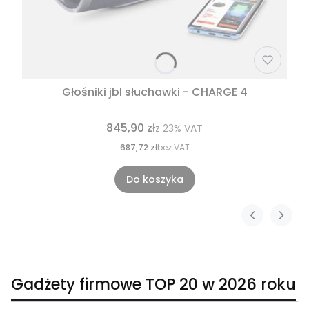
Głośniki jbl słuchawki - CHARGE 4
845,90 zł
z
23%
VAT
687,72 zł
bez VAT
Do koszyka
Gadżety firmowe TOP 20 w 2026 roku