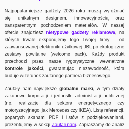
Najpopularniejsze gadżety 2026 roku muszą wyróżniać
się unikalnym designem, innowacyjnością oraz
transparentnym pochodzeniem materiałów. W naszej
ofercie znajdziesz
nietypowe gadżety reklamowe
, na
których trwale eksponujemy logo Twojej firmy – od
zaawansowanej elektroniki użytkowej JBL po ekologiczne
zestawy powitalne (welcome pack). Każdy produkt
przechodzi przez nasze rygorystyczne wewnętrzne
kontrole jako
ści
, gwarantując niezawodność, która
buduje wizerunek zaufanego partnera biznesowego.
Zaufały nam największe
globalne marki
, w tym działy
zakupowe korporacji i jednostki administracji publicznej
(np. realizacje dla sektora energetycznego czy
motoryzacyjnego, jak Mercedes czy IKEA). Listę referencji,
popartych skanami PDF i listów z podziękowaniami,
prezentujemy w sekcji
Zaufali nam
. Zapraszamy do analiz