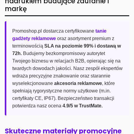
nadrukiem budujące zaufanie i
markę
Promoshop.pl dostarcza certyfikowane
tanie
gadżety reklamowe
oraz asortyment premium z
terminowością
SLA na poziomie 99% i dostawą w
72h.
Budujemy bezkompromisowy autorytet
Twojego biznesu w relacjach B2B, opierając się na
twardych dowodach jakości. Nasz zespół ekspertów
wdraża precyzyjne znakowanie oraz starannie
wyselekcjonowane
akcesoria reklamowe
, które
spełniają rygorystyczne normy użytkowe (m.in.
certyfikaty CE, IP67). Bezpieczeństwo transakcji
potwierdza nasz ocena
4.9/5 w TrustMate.
Skuteczne materiały promocyjne