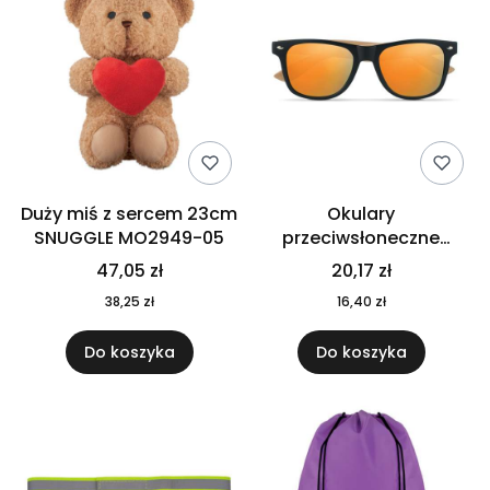
Duży miś z sercem 23cm
Okulary
SNUGGLE MO2949-05
przeciwsłoneczne
CALIFORNIA TOUCH
47,05 zł
20,17 zł
MO9617-10
38,25 zł
16,40 zł
Do koszyka
Do koszyka