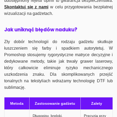
udostępniony rejestr opinii to gwarancja bezpieczeństwa.
Skontaktuj się z nami
w celu przygotowania bezpłatnej
wizualizacji na gadżetach.
J
ak uniknąć błędów naduku?
Zły dobór technologii do rodzaju gadżetu skutkuje
łuszczeniem się farby i spadkiem autorytetuj. W
Promoshop stosujemy rygorystyczne matryce decyzyjne i
dedykowane metody, takie jak trwały grawer laserowy,
który całkowicie eliminuje ryzyko mechanicznego
uszkodzenia znaku. Dla skomplikowanych przejść
tonalnych na tekstyliach wdrażamy technologię DTF lub
sublimację.
Metoda
Zastosowanie gadżetu
Zalety
Długopisy, breloki,
Precyzja przy