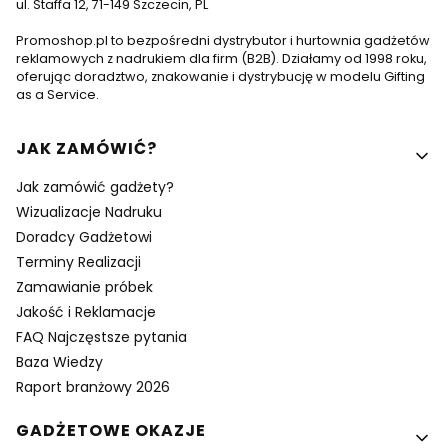
ul. Staffa 12, 71-149 Szczecin, PL
Promoshop.pl to bezpośredni dystrybutor i hurtownia gadżetów
reklamowych z nadrukiem dla firm (B2B). Działamy od 1998 roku,
oferując doradztwo, znakowanie i dystrybucję w modelu Gifting
as a Service.
Linki w stopce
JAK ZAMÓWIĆ?
Jak zamówić gadżety?
Wizualizacje Nadruku
Doradcy Gadżetowi
Terminy Realizacji
Zamawianie próbek
Jakość i Reklamacje
FAQ Najczęstsze pytania
Baza Wiedzy
Raport branżowy 2026
GADŻETOWE OKAZJE