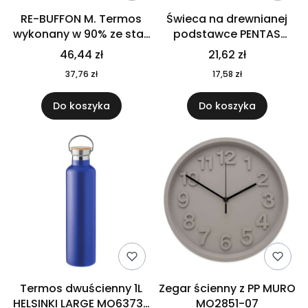
RE-BUFFON M. Termos
Świeca na drewnianej
wykonany w 90% ze stali
podstawce PENTAS
nierdzewnej
MO6282-40
46,44 zł
21,62 zł
pochodzącej z
37,76 zł
17,58 zł
recyklingu 520 ml 94294
Do koszyka
Do koszyka
Termos dwuścienny 1L
Zegar ścienny z PP MURO
HELSINKI LARGE MO6373-
MO2851-07