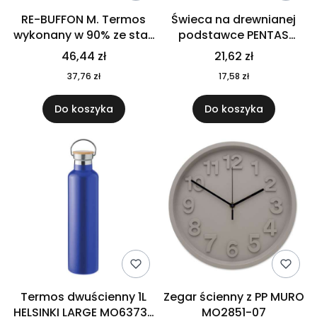
RE-BUFFON M. Termos
Świeca na drewnianej
wykonany w 90% ze stali
podstawce PENTAS
nierdzewnej
MO6282-40
46,44 zł
21,62 zł
pochodzącej z
37,76 zł
17,58 zł
recyklingu 520 ml 94294
Do koszyka
Do koszyka
Termos dwuścienny 1L
Zegar ścienny z PP MURO
HELSINKI LARGE MO6373-
MO2851-07