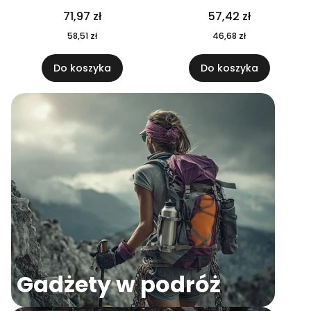
04
71,97 zł
57,42 zł
58,51 zł
46,68 zł
Do koszyka
Do koszyka
Gadżety w podróż