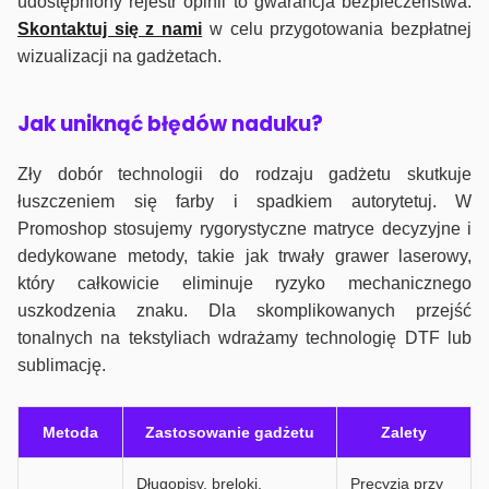
udostępniony rejestr opinii to gwarancja bezpieczeństwa.
Skontaktuj się z nami
w celu przygotowania bezpłatnej
wizualizacji na gadżetach.
J
ak uniknąć błędów naduku?
Zły dobór technologii do rodzaju gadżetu skutkuje
łuszczeniem się farby i spadkiem autorytetuj. W
Promoshop stosujemy rygorystyczne matryce decyzyjne i
dedykowane metody, takie jak trwały grawer laserowy,
który całkowicie eliminuje ryzyko mechanicznego
uszkodzenia znaku. Dla skomplikowanych przejść
tonalnych na tekstyliach wdrażamy technologię DTF lub
sublimację.
Metoda
Zastosowanie gadżetu
Zalety
Długopisy, breloki,
Precyzja przy