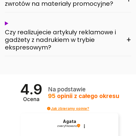
zwrotów na materiały promocyjne?
Czy realizujecie artykuły reklamowe i
+
gadżety z nadrukiem w trybie
ekspresowym?
4.9
Na podstawie
95
opinii
z całego okresu
Ocena
Jak zbieramy opinie?
Agata
zweryfikowano