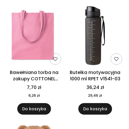
Bawełniana torba na
Butelka motywacyjna
zakupy COTTONEL
1000 ml RPET V1541-03
COLOUR++ MO9846-11
7,70 zł
36,24 zł
6,26 zł
29,46 zł
Do koszyka
Do koszyka