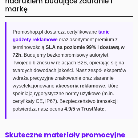
nadrukiem budujące zaufanie i
markę
Promoshop.pl dostarcza certyfikowane
tanie
gadżety reklamowe
oraz asortyment premium z
terminowością
SLA na poziomie 99% i dostawą w
72h.
Budujemy bezkompromisowy autorytet
Twojego biznesu w relacjach B2B, opierając się na
twardych dowodach jakości. Nasz zespół ekspertów
wdraża precyzyjne znakowanie oraz starannie
wyselekcjonowane
akcesoria reklamowe
, które
spełniają rygorystyczne normy użytkowe (m.in.
certyfikaty CE, IP67). Bezpieczeństwo transakcji
potwierdza nasz ocena
4.9/5 w TrustMate.
Skuteczne materiały promocyjne