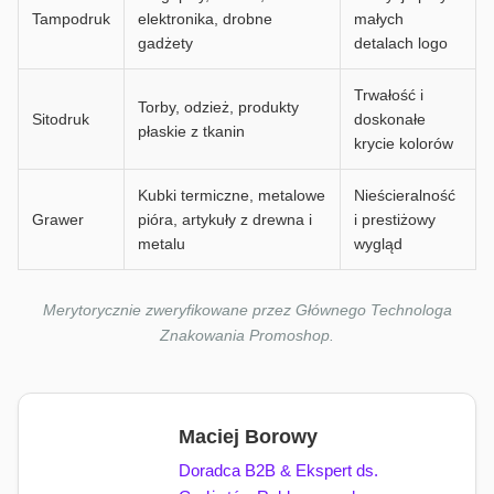
Tampodruk
elektronika, drobne
małych
gadżety
detalach logo
Trwałość i
Torby, odzież, produkty
Sitodruk
doskonałe
płaskie z tkanin
krycie kolorów
Kubki termiczne, metalowe
Nieścieralność
Grawer
pióra, artykuły z drewna i
i prestiżowy
metalu
wygląd
Merytorycznie zweryfikowane przez Głównego Technologa
Znakowania Promoshop.
Maciej Borowy
Doradca B2B & Ekspert ds.