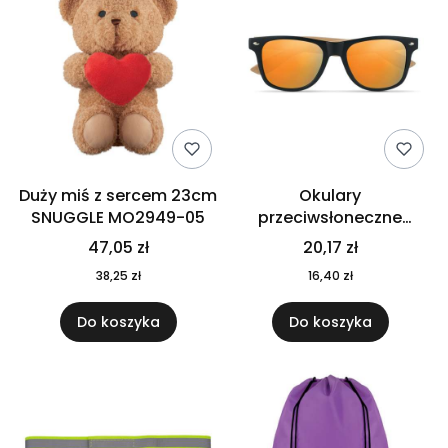
Duży miś z sercem 23cm
Okulary
SNUGGLE MO2949-05
przeciwsłoneczne
CALIFORNIA TOUCH
47,05 zł
20,17 zł
MO9617-10
38,25 zł
16,40 zł
Do koszyka
Do koszyka