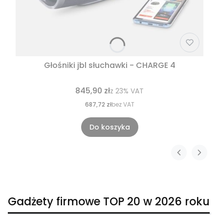
Głośniki jbl słuchawki - CHARGE 4
845,90 zł
z
23%
VAT
687,72 zł
bez VAT
Do koszyka
Gadżety firmowe TOP 20 w 2026 roku