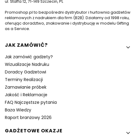
ul. Staffa 12, 71-149 Szczecin, PL
Promoshop.pl to bezpośredni dystrybutor i hurtownia gadżetów
reklamowych z nadrukiem dla firm (B2B). Działamy od 1998 roku,
oferując doradztwo, znakowanie i dystrybucję w modelu Gifting
as a Service.
Linki w stopce
JAK ZAMÓWIĆ?
Jak zamówić gadżety?
Wizualizacje Nadruku
Doradcy Gadżetowi
Terminy Realizacji
Zamawianie próbek
Jakość i Reklamacje
FAQ Najczęstsze pytania
Baza Wiedzy
Raport branżowy 2026
GADŻETOWE OKAZJE