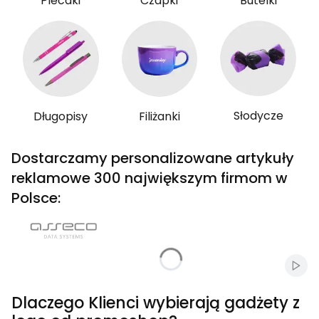
Plecaki
Czapki
Butelki
Słodycze
Długopisy
Filiżanki
Dostarczamy personalizowane artykuły
reklamowe 300 największym firmom w
Polsce:
Włąc
Dlaczego Klienci wybierają gadżety z