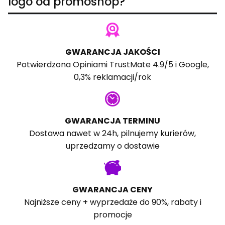
logo od promoshop?
GWARANCJA JAKOŚCI
Potwierdzona
Opiniami TrustMate
4.9/5 i
Google
,
0,3% reklamacji/rok
GWARANCJA TERMINU
Dostawa nawet w 24h, pilnujemy kurierów,
uprzedzamy o dostawie
GWARANCJA CENY
Najniższe ceny + wyprzedaże do 90%, rabaty i
promocje