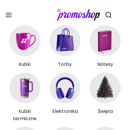
Gadże
Otwórz wy
Kubki
Torby
Notesy
Kubki
Elektronika
Święta
termiczne