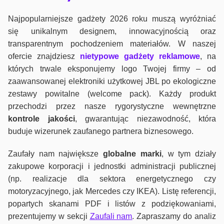
Najpopularniejsze gadżety 2026 roku muszą wyróżniać
się unikalnym designem, innowacyjnością oraz
transparentnym pochodzeniem materiałów. W naszej
ofercie znajdziesz
nietypowe gadżety reklamowe
, na
których trwale eksponujemy logo Twojej firmy – od
zaawansowanej elektroniki użytkowej JBL po ekologiczne
zestawy powitalne (welcome pack). Każdy produkt
przechodzi przez nasze rygorystyczne wewnętrzne
kontrole jako
ści
, gwarantując niezawodność, która
buduje wizerunek zaufanego partnera biznesowego.
Zaufały nam największe
globalne marki
, w tym działy
zakupowe korporacji i jednostki administracji publicznej
(np. realizacje dla sektora energetycznego czy
motoryzacyjnego, jak Mercedes czy IKEA). Listę referencji,
popartych skanami PDF i listów z podziękowaniami,
prezentujemy w sekcji
Zaufali nam
. Zapraszamy do analiz