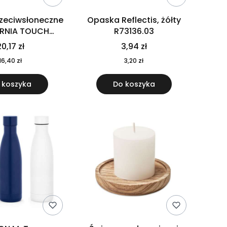
rzeciwsłoneczne
Opaska Reflectis, żółty
ORNIA TOUCH
R73136.03
9617-10
0,17 zł
3,94 zł
16,40 zł
3,20 zł
 koszyka
Do koszyka