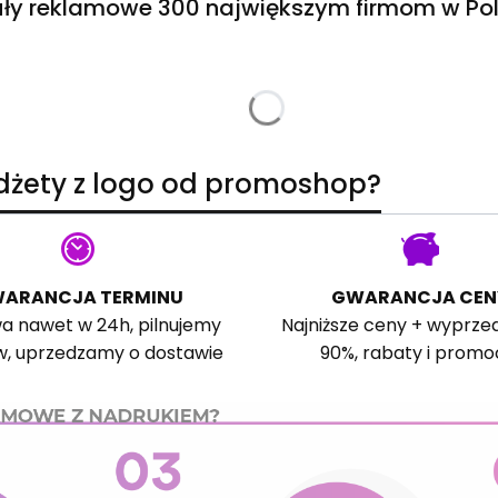
ły reklamowe 300 największym firmom w Pol
adżety z logo od promoshop?
ARANCJA TERMINU
GWARANCJA CEN
a nawet w 24h, pilnujemy
Najniższe ceny + wyprze
w, uprzedzamy o dostawie
90%, rabaty i promo