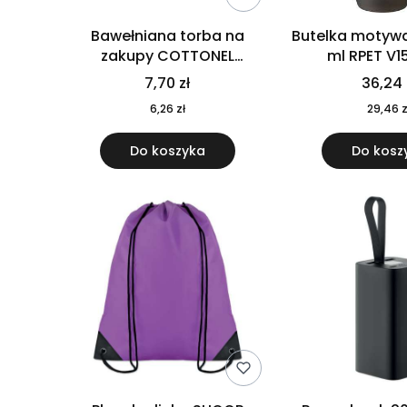
Bawełniana torba na
Butelka motywa
zakupy COTTONEL
ml RPET V1
COLOUR++ MO9846-11
7,70 zł
36,24 
6,26 zł
29,46 z
Do koszyka
Do kosz