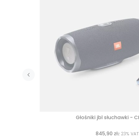
Głośniki jbl słuchawki - 
845,90 zł
z
23%
VAT