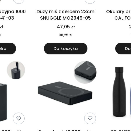
cyjna 1000
Duży miś z sercem 23cm
Okulary p
541-03
SNUGGLE MO2949-05
CALIF
MO
zł
47,05 zł
2
ł
38,25 zł
yka
Do koszyka
Do