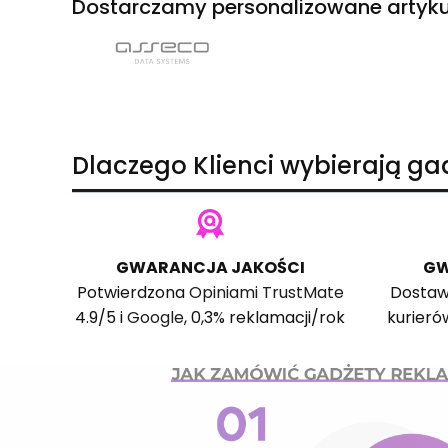
Dostarczamy personalizowane artyku
Dlaczego Klienci wybierają g
GWARANCJA JAKOŚCI
GW
Potwierdzona
Opiniami TrustMate
Dostaw
4.9/5 i
Google
, 0,3% reklamacji/rok
kurieró