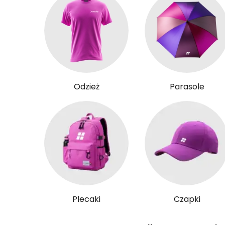
Odzież
Parasole
Plecaki
Czapki