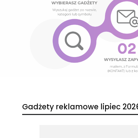
Naciśnij Enter lub spację, aby otworzyć stronę.
Naciśnij Enter lub spację, aby otworzyć stronę.
Gadżety reklamowe lipiec 202