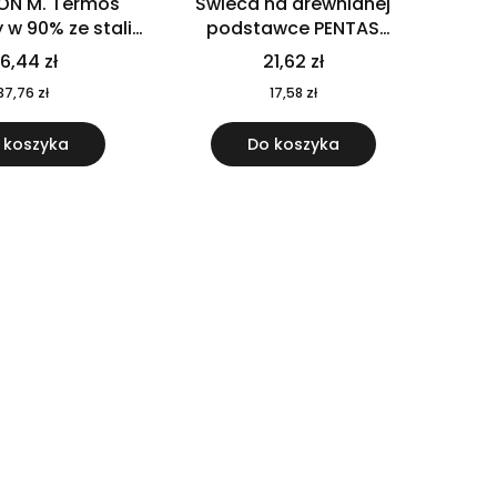
ON M. Termos
Świeca na drewnianej
w 90% ze stali
podstawce PENTAS
j pochodzącej z
MO6282-40
6,44 zł
21,62 zł
u 520 ml 94294
37,76 zł
17,58 zł
 koszyka
Do koszyka