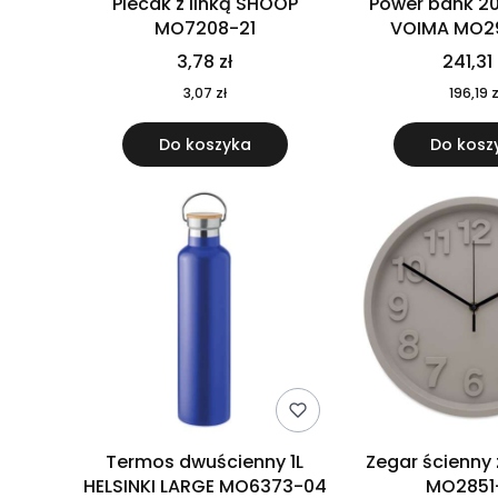
Plecak z linką SHOOP
Power bank 2
MO7208-21
VOIMA MO2
3,78 zł
241,31 
3,07 zł
196,19 z
Do koszyka
Do kosz
Termos dwuścienny 1L
Zegar ścienny
HELSINKI LARGE MO6373-04
MO2851