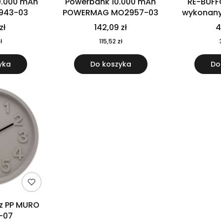
0.000 mAh
Powerbank 10.000 mAh
RE-BUFF
943-03
POWERMAG MO2957-03
wykonany 
nierdzewne
zł
142,09 zł
4
recykling
ł
115,52 zł
yka
Do koszyka
Do
 z PP MURO
-07