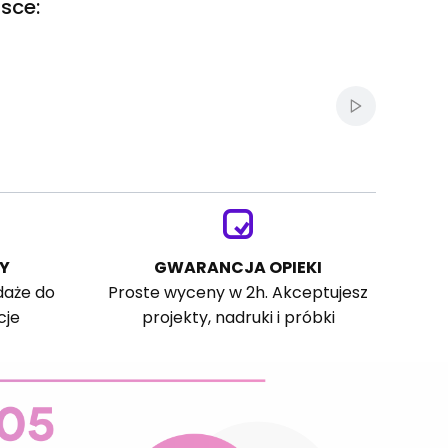
sce:
Włącz autom
Y
GWARANCJA OPIEKI
daże do
Proste wyceny w 2h. Akceptujesz
cje
projekty, nadruki i próbki