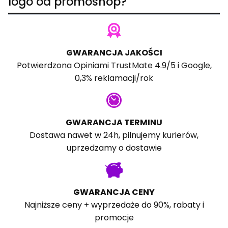
logo od promoshop?
GWARANCJA JAKOŚCI
Potwierdzona
Opiniami TrustMate
4.9/5 i
Google
,
0,3% reklamacji/rok
GWARANCJA TERMINU
Dostawa nawet w 24h, pilnujemy kurierów,
uprzedzamy o dostawie
GWARANCJA CENY
Najniższe ceny + wyprzedaże do 90%, rabaty i
promocje