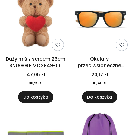
Duży miś z sercem 23cm
Okulary
SNUGGLE MO2949-05
przeciwsłoneczne
CALIFORNIA TOUCH
47,05 zł
20,17 zł
MO9617-10
38,25 zł
16,40 zł
Do koszyka
Do koszyka