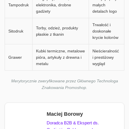
Tampodruk
elektronika, drobne
małych
gadżety
detalach logo
Trwałość i
Torby, odzież, produkty
Sitodruk
doskonałe
płaskie z tkanin
krycie kolorów
Kubki termiczne, metalowe
Nieścieralność
Grawer
pióra, artykuły z drewna i
i prestiżowy
metalu
wygląd
Merytorycznie zweryfikowane przez Głównego Technologa
Znakowania Promoshop.
Maciej Borowy
Doradca B2B & Ekspert ds.