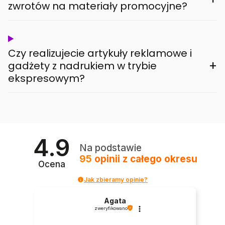
zwrotów na materiały promocyjne?
Czy realizujecie artykuły reklamowe i
+
gadżety z nadrukiem w trybie
ekspresowym?
4.9
Na podstawie
95
opinii
z całego okresu
Ocena
Jak zbieramy opinie?
Agata
zweryfikowano