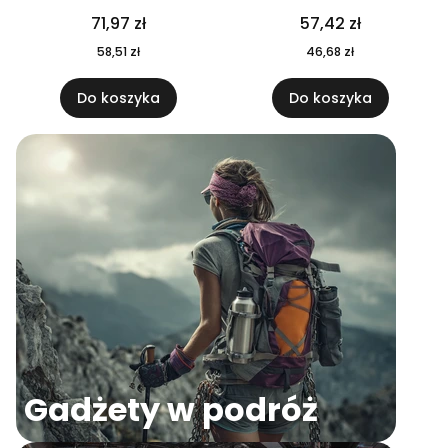
04
71,97 zł
57,42 zł
58,51 zł
46,68 zł
Do koszyka
Do koszyka
Gadżety w podróż