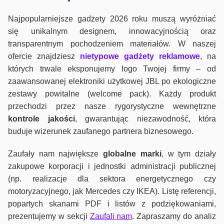
Najpopularniejsze gadżety 2026 roku muszą wyróżniać
się unikalnym designem, innowacyjnością oraz
transparentnym pochodzeniem materiałów. W naszej
ofercie znajdziesz
nietypowe gadżety reklamowe
, na
których trwale eksponujemy logo Twojej firmy – od
zaawansowanej elektroniki użytkowej JBL po ekologiczne
zestawy powitalne (welcome pack). Każdy produkt
przechodzi przez nasze rygorystyczne wewnętrzne
kontrole jako
ści
, gwarantując niezawodność, która
buduje wizerunek zaufanego partnera biznesowego.
Zaufały nam największe
globalne marki
, w tym działy
zakupowe korporacji i jednostki administracji publicznej
(np. realizacje dla sektora energetycznego czy
motoryzacyjnego, jak Mercedes czy IKEA). Listę referencji,
popartych skanami PDF i listów z podziękowaniami,
prezentujemy w sekcji
Zaufali nam
. Zapraszamy do analiz