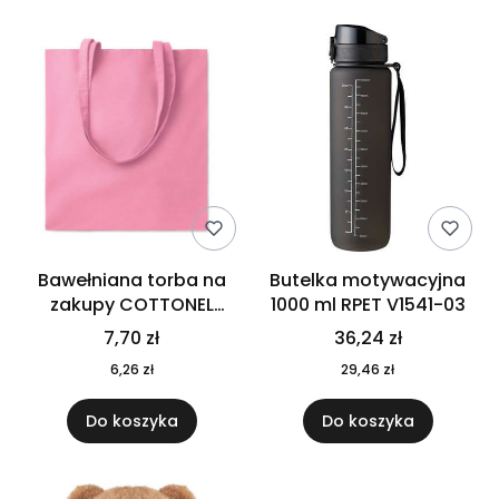
Bawełniana torba na
Butelka motywacyjna
zakupy COTTONEL
1000 ml RPET V1541-03
COLOUR++ MO9846-11
7,70 zł
36,24 zł
6,26 zł
29,46 zł
Do koszyka
Do koszyka