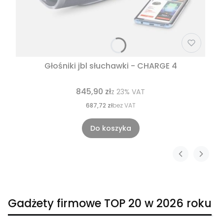
Głośniki jbl słuchawki - CHARGE 4
845,90 zł
z
23%
VAT
687,72 zł
bez VAT
Do koszyka
Gadżety firmowe TOP 20 w 2026 roku