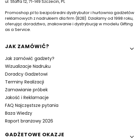
ul. Staffa 12, 71-149 Szczecin, PL
Promoshop.pl to bezpośredni dystrybutor i hurtownia gadżetów
reklamowych z nadrukiem dla firm (B2B). Działamy od 1998 roku,
oferując doradztwo, znakowanie i dystrybucję w modelu Gifting
as a Service.
Linki w stopce
JAK ZAMÓWIĆ?
Jak zamówić gadżety?
Wizualizacje Nadruku
Doradcy Gadżetowi
Terminy Realizacji
Zamawianie próbek
Jakość i Reklamacje
FAQ Najczęstsze pytania
Baza Wiedzy
Raport branżowy 2026
GADŻETOWE OKAZJE