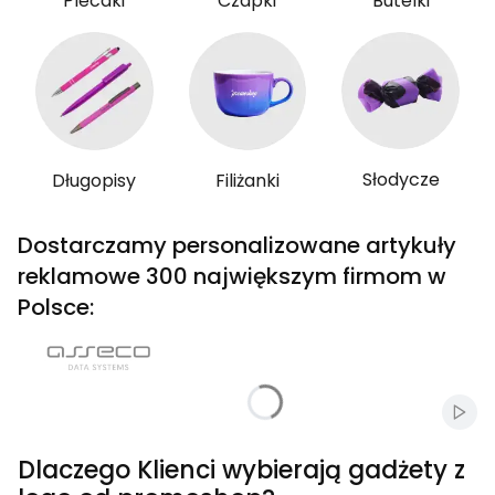
Plecaki
Czapki
Butelki
Słodycze
Długopisy
Filiżanki
Dostarczamy personalizowane artykuły
reklamowe 300 największym firmom w
Polsce:
Włąc
Dlaczego Klienci wybierają gadżety z