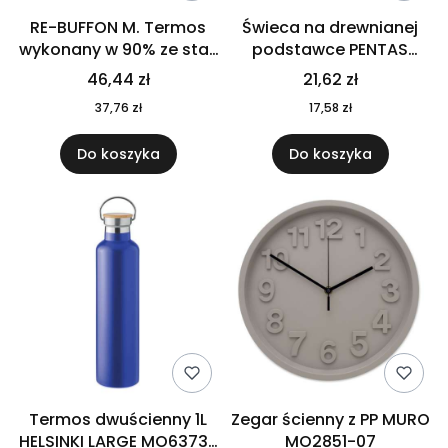
RE-BUFFON M. Termos
Świeca na drewnianej
wykonany w 90% ze stali
podstawce PENTAS
nierdzewnej
MO6282-40
46,44 zł
21,62 zł
pochodzącej z
37,76 zł
17,58 zł
recyklingu 520 ml 94294
Do koszyka
Do koszyka
Termos dwuścienny 1L
Zegar ścienny z PP MURO
HELSINKI LARGE MO6373-
MO2851-07