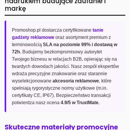
nadrukiem budujące zaufanie i
markę
Promoshop.pl dostarcza certyfikowane
tanie
gadżety reklamowe
oraz asortyment premium z
terminowością
SLA na poziomie 99% i dostawą w
72h.
Budujemy bezkompromisowy autorytet
Twojego biznesu w relacjach B2B, opierając się na
twardych dowodach jakości. Nasz zespół ekspertów
wdraża precyzyjne znakowanie oraz starannie
wyselekcjonowane
akcesoria reklamowe
, które
spełniają rygorystyczne normy użytkowe (m.in.
certyfikaty CE, IP67). Bezpieczeństwo transakcji
potwierdza nasz ocena
4.9/5 w TrustMate.
Skuteczne materiały promocyjne