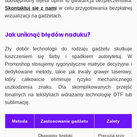
udostępniony rejestr opinii to gwarancja bezpieczeństwa.
Skontaktuj się z nami
w celu przygotowania bezpłatnej
wizualizacji na gadżetach.
J
ak uniknąć błędów naduku?
Zły dobór technologii do rodzaju gadżetu skutkuje
łuszczeniem się farby i spadkiem autorytetuj. W
Promoshop stosujemy rygorystyczne matryce decyzyjne i
dedykowane metody, takie jak trwały grawer laserowy,
który całkowicie eliminuje ryzyko mechanicznego
uszkodzenia znaku. Dla skomplikowanych przejść
tonalnych na tekstyliach wdrażamy technologię DTF lub
sublimację.
Metoda
Zastosowanie gadżetu
Zalety
Długopisy, breloki,
Precyzja przy