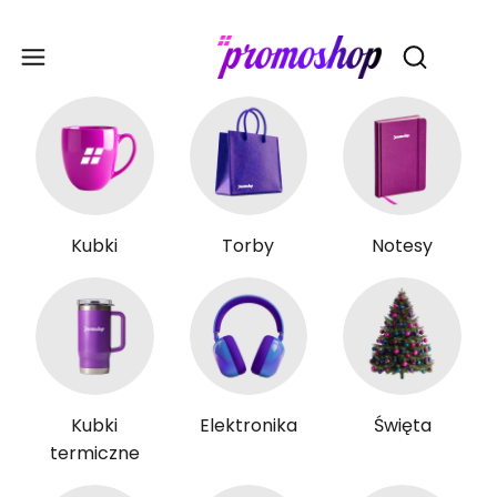
Gadże
Otwórz wy
Kubki
Torby
Notesy
Kubki
Elektronika
Święta
termiczne