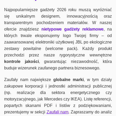
Najpopularniejsze gadżety 2026 roku muszą wyróżniać
się unikalnym designem, innowacyjnością oraz
transparentnym pochodzeniem materiałów. W naszej
ofercie znajdziesz
nietypowe gadżety reklamowe
, na
których trwale eksponujemy logo Twojej firmy – od
zaawansowanej elektroniki użytkowej JBL po ekologiczne
zestawy powitalne (welcome pack). Każdy produkt
przechodzi przez nasze rygorystyczne wewnętrzne
kontrole jako
ści
, gwarantując niezawodność, która
buduje wizerunek zaufanego partnera biznesowego.
Zaufały nam największe
globalne marki
, w tym działy
zakupowe korporacji i jednostki administracji publicznej
(np. realizacje dla sektora energetycznego czy
motoryzacyjnego, jak Mercedes czy IKEA). Listę referencji,
popartych skanami PDF i listów z podziękowaniami,
prezentujemy w sekcji
Zaufali nam
. Zapraszamy do analiz