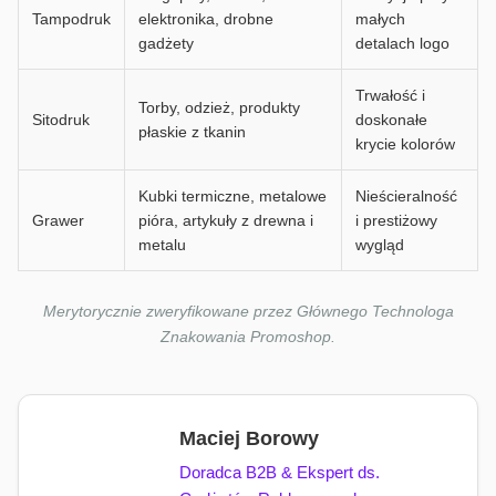
Tampodruk
elektronika, drobne
małych
gadżety
detalach logo
Trwałość i
Torby, odzież, produkty
Sitodruk
doskonałe
płaskie z tkanin
krycie kolorów
Kubki termiczne, metalowe
Nieścieralność
Grawer
pióra, artykuły z drewna i
i prestiżowy
metalu
wygląd
Merytorycznie zweryfikowane przez Głównego Technologa
Znakowania Promoshop.
Maciej Borowy
Doradca B2B & Ekspert ds.