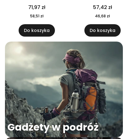
04
71,97 zł
57,42 zł
58,51 zł
46,68 zł
Do koszyka
Do koszyka
Gadżety w podróż