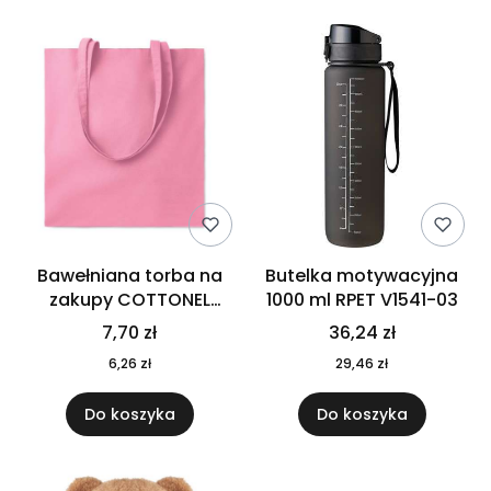
Bawełniana torba na
Butelka motywacyjna
zakupy COTTONEL
1000 ml RPET V1541-03
COLOUR++ MO9846-11
7,70 zł
36,24 zł
6,26 zł
29,46 zł
Do koszyka
Do koszyka