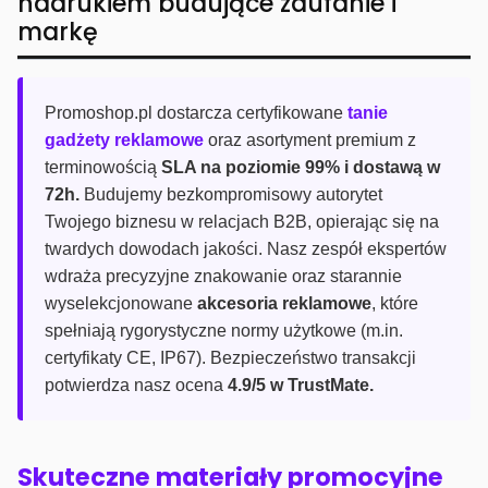
nadrukiem budujące zaufanie i
markę
Promoshop.pl dostarcza certyfikowane
tanie
gadżety reklamowe
oraz asortyment premium z
terminowością
SLA na poziomie 99% i dostawą w
72h.
Budujemy bezkompromisowy autorytet
Twojego biznesu w relacjach B2B, opierając się na
twardych dowodach jakości. Nasz zespół ekspertów
wdraża precyzyjne znakowanie oraz starannie
wyselekcjonowane
akcesoria reklamowe
, które
spełniają rygorystyczne normy użytkowe (m.in.
certyfikaty CE, IP67). Bezpieczeństwo transakcji
potwierdza nasz ocena
4.9/5 w TrustMate.
Skuteczne materiały promocyjne