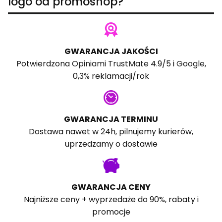
logo od promoshop?
GWARANCJA JAKOŚCI
Potwierdzona
Opiniami TrustMate
4.9/5 i
Google
,
0,3% reklamacji/rok
GWARANCJA TERMINU
Dostawa nawet w 24h, pilnujemy kurierów,
uprzedzamy o dostawie
GWARANCJA CENY
Najniższe ceny + wyprzedaże do 90%, rabaty i
promocje