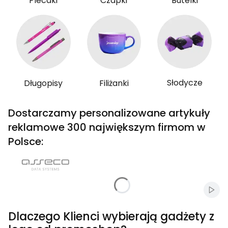
Plecaki
Czapki
Butelki
Słodycze
Długopisy
Filiżanki
Dostarczamy personalizowane artykuły
reklamowe 300 największym firmom w
Polsce:
Włąc
Dlaczego Klienci wybierają gadżety z