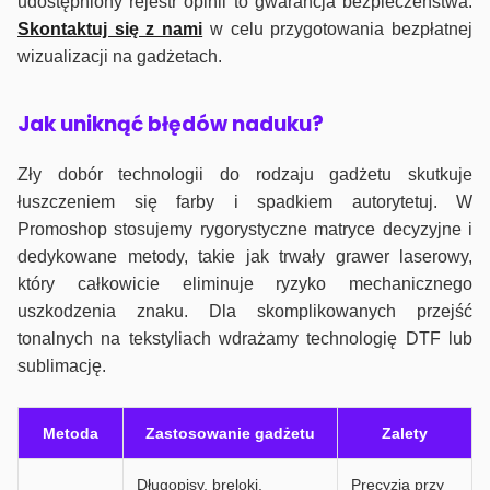
udostępniony rejestr opinii to gwarancja bezpieczeństwa.
Skontaktuj się z nami
w celu przygotowania bezpłatnej
wizualizacji na gadżetach.
J
ak uniknąć błędów naduku?
Zły dobór technologii do rodzaju gadżetu skutkuje
łuszczeniem się farby i spadkiem autorytetuj. W
Promoshop stosujemy rygorystyczne matryce decyzyjne i
dedykowane metody, takie jak trwały grawer laserowy,
który całkowicie eliminuje ryzyko mechanicznego
uszkodzenia znaku. Dla skomplikowanych przejść
tonalnych na tekstyliach wdrażamy technologię DTF lub
sublimację.
Metoda
Zastosowanie gadżetu
Zalety
Długopisy, breloki,
Precyzja przy