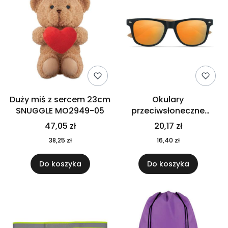
Duży miś z sercem 23cm
Okulary
SNUGGLE MO2949-05
przeciwsłoneczne
CALIFORNIA TOUCH
47,05 zł
20,17 zł
MO9617-10
38,25 zł
16,40 zł
Do koszyka
Do koszyka