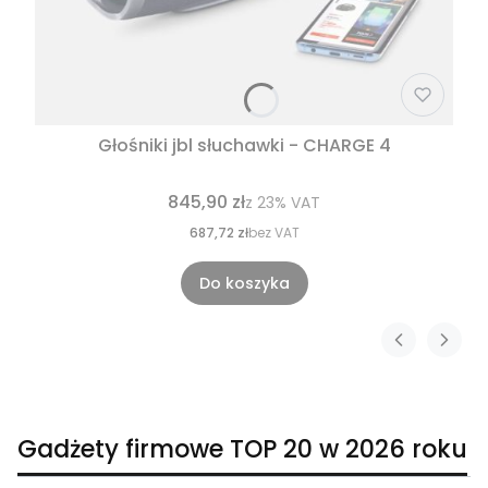
Głośniki jbl słuchawki - CHARGE 4
845,90 zł
z
23%
VAT
687,72 zł
bez VAT
Do koszyka
Gadżety firmowe TOP 20 w 2026 roku