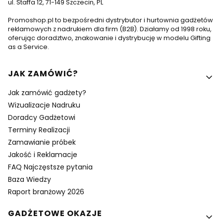
ul. Staffa 12, 71-149 Szczecin, PL
Promoshop.pl to bezpośredni dystrybutor i hurtownia gadżetów
reklamowych z nadrukiem dla firm (B2B). Działamy od 1998 roku,
oferując doradztwo, znakowanie i dystrybucję w modelu Gifting
as a Service.
Linki w stopce
JAK ZAMÓWIĆ?
Jak zamówić gadżety?
Wizualizacje Nadruku
Doradcy Gadżetowi
Terminy Realizacji
Zamawianie próbek
Jakość i Reklamacje
FAQ Najczęstsze pytania
Baza Wiedzy
Raport branżowy 2026
GADŻETOWE OKAZJE