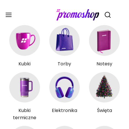
Gadże
Otwórz wy
Kubki
Torby
Notesy
Kubki
Elektronika
Święta
termiczne