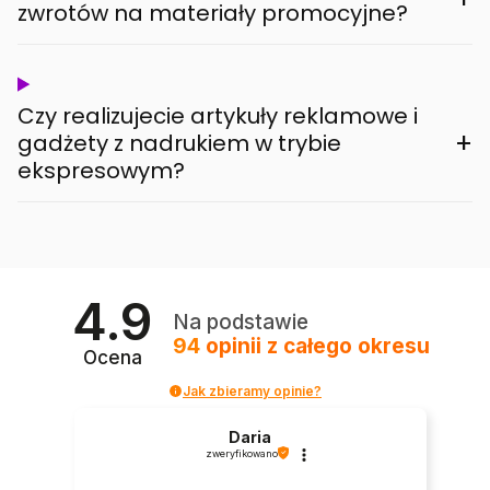
zwrotów na materiały promocyjne?
Czy realizujecie artykuły reklamowe i
+
gadżety z nadrukiem w trybie
ekspresowym?
4.9
Na podstawie
94
opinii
z całego okresu
Ocena
Jak zbieramy opinie?
Daria
zweryfikowano