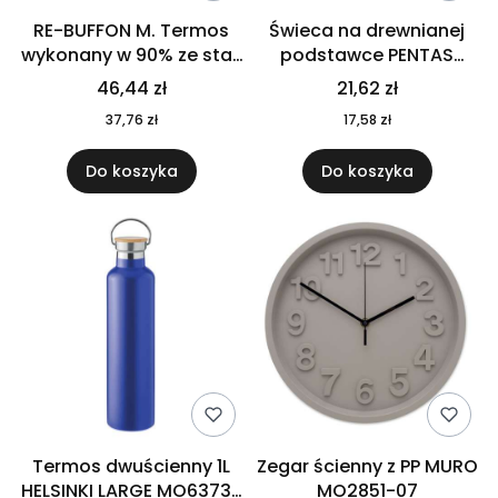
RE-BUFFON M. Termos
Świeca na drewnianej
wykonany w 90% ze stali
podstawce PENTAS
nierdzewnej
MO6282-40
46,44 zł
21,62 zł
pochodzącej z
37,76 zł
17,58 zł
recyklingu 520 ml 94294
Do koszyka
Do koszyka
Termos dwuścienny 1L
Zegar ścienny z PP MURO
HELSINKI LARGE MO6373-
MO2851-07