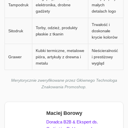
Tampodruk
elektronika, drobne
małych
gadżety
detalach logo
Trwałość i
Torby, odzież, produkty
Sitodruk
doskonałe
płaskie z tkanin
krycie kolorów
Kubki termiczne, metalowe
Nieścieralność
Grawer
pióra, artykuły z drewna i
i prestiżowy
metalu
wygląd
Merytorycznie zweryfikowane przez Głównego Technologa
Znakowania Promoshop.
Maciej Borowy
Doradca B2B & Ekspert ds.