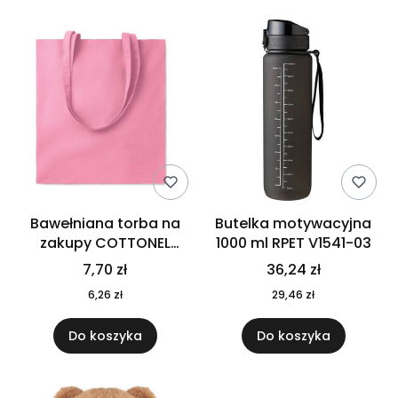
Bawełniana torba na
Butelka motywacyjna
zakupy COTTONEL
1000 ml RPET V1541-03
COLOUR++ MO9846-11
7,70 zł
36,24 zł
6,26 zł
29,46 zł
Do koszyka
Do koszyka