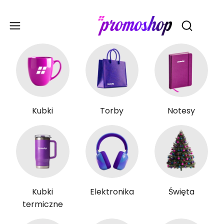
Gadże
Otwórz wy
Kubki
Torby
Notesy
Kubki
Elektronika
Święta
termiczne