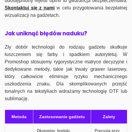
udostępniony rejestr opinii to gwarancja bezpieczeństwa.
Skontaktuj się z nami
w celu przygotowania bezpłatnej
wizualizacji na gadżetach.
J
ak uniknąć błędów naduku?
Zły dobór technologii do rodzaju gadżetu skutkuje
łuszczeniem się farby i spadkiem autorytetuj. W
Promoshop stosujemy rygorystyczne matryce decyzyjne i
dedykowane metody, takie jak trwały grawer laserowy,
który całkowicie eliminuje ryzyko mechanicznego
uszkodzenia znaku. Dla skomplikowanych przejść
tonalnych na tekstyliach wdrażamy technologię DTF lub
sublimację.
Metoda
Zastosowanie gadżetu
Zalety
Długopisy, breloki,
Precyzja przy