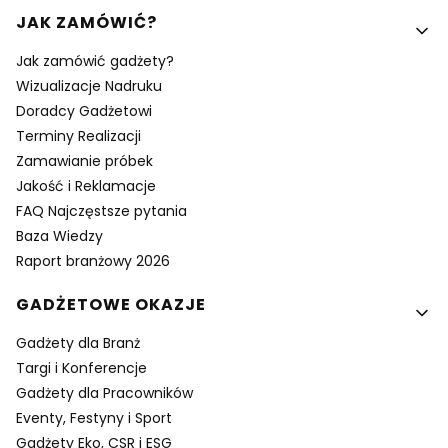
Linki w stopce
JAK ZAMÓWIĆ?
Jak zamówić gadżety?
Wizualizacje Nadruku
Doradcy Gadżetowi
Terminy Realizacji
Zamawianie próbek
Jakość i Reklamacje
FAQ Najczęstsze pytania
Baza Wiedzy
Raport branżowy 2026
GADŻETOWE OKAZJE
Gadżety dla Branż
Targi i Konferencje
Gadżety dla Pracowników
Eventy, Festyny i Sport
Gadżety Eko, CSR i ESG