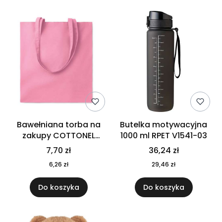
Bawełniana torba na
Butelka motywacyjna
zakupy COTTONEL
1000 ml RPET V1541-03
COLOUR++ MO9846-11
7,70 zł
36,24 zł
6,26 zł
29,46 zł
Do koszyka
Do koszyka