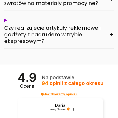
zwrotów na materiały promocyjne?
Czy realizujecie artykuły reklamowe i
+
gadżety z nadrukiem w trybie
ekspresowym?
4.9
Na podstawie
94
opinii
z całego okresu
Ocena
Jak zbieramy opinie?
Daria
zweryfikowano