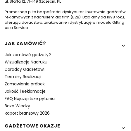
ul. Staffa 12, 71-149 Szczecin, PL
Promoshop.pl to bezpośredni dystrybutor i hurtownia gadżetów
reklamowych z nadrukiem dla firm (B2B). Działamy od 1998 roku,
oferując doradztwo, znakowanie i dystrybucję w modelu Gifting
as a Service.
Linki w stopce
JAK ZAMÓWIĆ?
Jak zamówić gadżety?
Wizualizacje Nadruku
Doradcy Gadżetowi
Terminy Realizacji
Zamawianie próbek
Jakość i Reklamacje
FAQ Najczęstsze pytania
Baza Wiedzy
Raport branżowy 2026
GADŻETOWE OKAZJE