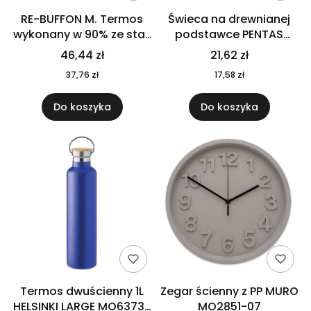
RE-BUFFON M. Termos
Świeca na drewnianej
wykonany w 90% ze stali
podstawce PENTAS
nierdzewnej
MO6282-40
46,44 zł
21,62 zł
pochodzącej z
37,76 zł
17,58 zł
recyklingu 520 ml 94294
Do koszyka
Do koszyka
Termos dwuścienny 1L
Zegar ścienny z PP MURO
HELSINKI LARGE MO6373-
MO2851-07