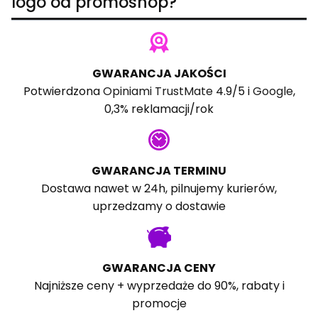
logo od promoshop?
GWARANCJA JAKOŚCI
Potwierdzona
Opiniami TrustMate
4.9/5 i
Google
,
0,3% reklamacji/rok
GWARANCJA TERMINU
Dostawa nawet w 24h, pilnujemy kurierów,
uprzedzamy o dostawie
GWARANCJA CENY
Najniższe ceny + wyprzedaże do 90%, rabaty i
promocje