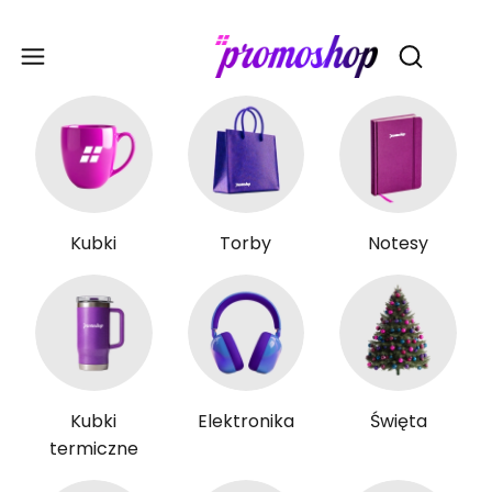
Gadże
Otwórz wy
Kubki
Torby
Notesy
Kubki
Elektronika
Święta
termiczne