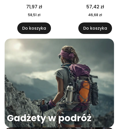
04
71,97 zł
57,42 zł
58,51 zł
46,68 zł
Do koszyka
Do koszyka
Gadżety w podróż