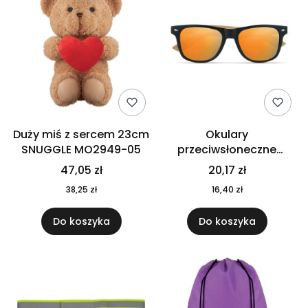
Duży miś z sercem 23cm
Okulary
SNUGGLE MO2949-05
przeciwsłoneczne
CALIFORNIA TOUCH
47,05 zł
20,17 zł
MO9617-10
38,25 zł
16,40 zł
Do koszyka
Do koszyka