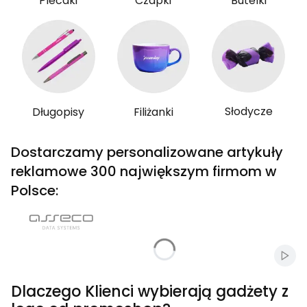
Plecaki
Czapki
Butelki
Słodycze
Długopisy
Filiżanki
Dostarczamy personalizowane artykuły
reklamowe 300 największym firmom w
Polsce:
Włąc
Dlaczego Klienci wybierają gadżety z