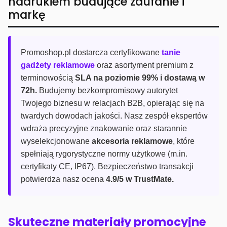
nadrukiem budujące zaufanie i
markę
Promoshop.pl dostarcza certyfikowane
tanie
gadżety reklamowe
oraz asortyment premium z
terminowością
SLA na poziomie 99% i dostawą w
72h.
Budujemy bezkompromisowy autorytet
Twojego biznesu w relacjach B2B, opierając się na
twardych dowodach jakości. Nasz zespół ekspertów
wdraża precyzyjne znakowanie oraz starannie
wyselekcjonowane
akcesoria reklamowe
, które
spełniają rygorystyczne normy użytkowe (m.in.
certyfikaty CE, IP67). Bezpieczeństwo transakcji
potwierdza nasz ocena
4.9/5 w TrustMate.
Skuteczne materiały promocyjne