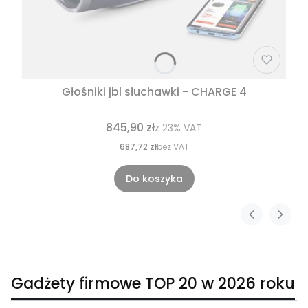
Głośniki jbl słuchawki - CHARGE 4
845,90 zł
z
23%
VAT
687,72 zł
bez VAT
Do koszyka
Gadżety firmowe TOP 20 w 2026 roku