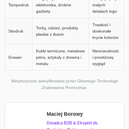
Tampodruk
elektronika, drobne
małych
gadżety
detalach logo
Trwałość i
Torby, odzież, produkty
Sitodruk
doskonałe
płaskie z tkanin
krycie kolorów
Kubki termiczne, metalowe
Nieścieralność
Grawer
pióra, artykuły z drewna i
i prestiżowy
metalu
wygląd
Merytorycznie zweryfikowane przez Głównego Technologa
Znakowania Promoshop.
Maciej Borowy
Doradca B2B & Ekspert ds.