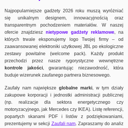
Najpopularniejsze gadżety 2026 roku muszą wyróżniać
się unikalnym designem, innowacyjnością oraz
transparentnym pochodzeniem materiałów. W naszej
ofercie znajdziesz
nietypowe gadżety reklamowe
, na
których trwale eksponujemy logo Twojej firmy – od
zaawansowanej elektroniki użytkowej JBL po ekologiczne
zestawy powitalne (welcome pack). Każdy produkt
przechodzi przez nasze rygorystyczne wewnętrzne
kontrole jako
ści
, gwarantując niezawodność, która
buduje wizerunek zaufanego partnera biznesowego.
Zaufały nam największe
globalne marki
, w tym działy
zakupowe korporacji i jednostki administracji publicznej
(np. realizacje dla sektora energetycznego czy
motoryzacyjnego, jak Mercedes czy IKEA). Listę referencji,
popartych skanami PDF i listów z podziękowaniami,
prezentujemy w sekcji
Zaufali nam
. Zapraszamy do analiz