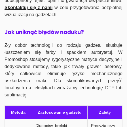
udostępniony rejestr opinii to gwarancja bezpieczeństwa.
Skontaktuj się z nami
w celu przygotowania bezpłatnej
wizualizacji na gadżetach.
J
ak uniknąć błędów naduku?
Zły dobór technologii do rodzaju gadżetu skutkuje
łuszczeniem się farby i spadkiem autorytetuj. W
Promoshop stosujemy rygorystyczne matryce decyzyjne i
dedykowane metody, takie jak trwały grawer laserowy,
który całkowicie eliminuje ryzyko mechanicznego
uszkodzenia znaku. Dla skomplikowanych przejść
tonalnych na tekstyliach wdrażamy technologię DTF lub
sublimację.
Metoda
Zastosowanie gadżetu
Zalety
Długopisy, breloki,
Precyzja przy