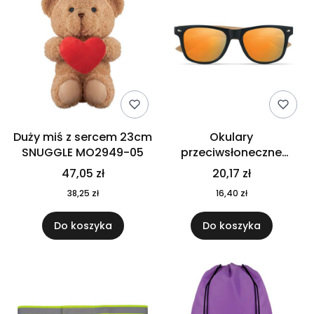
Duży miś z sercem 23cm
Okulary
SNUGGLE MO2949-05
przeciwsłoneczne
CALIFORNIA TOUCH
47,05 zł
20,17 zł
MO9617-10
38,25 zł
16,40 zł
Do koszyka
Do koszyka