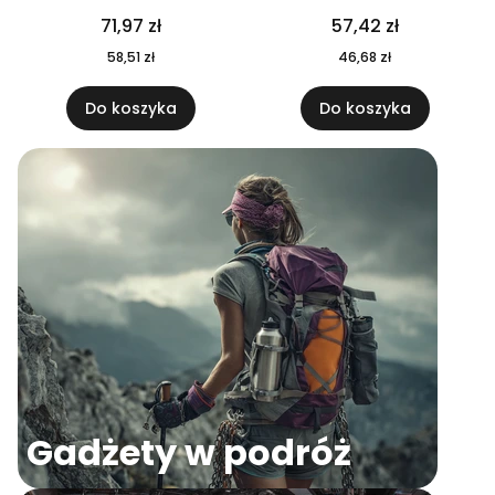
04
71,97 zł
57,42 zł
58,51 zł
46,68 zł
Do koszyka
Do koszyka
Gadżety w podróż