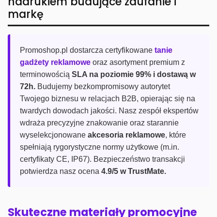
nadrukiem budujące zaufanie i
markę
Promoshop.pl dostarcza certyfikowane
tanie
gadżety reklamowe
oraz asortyment premium z
terminowością
SLA na poziomie 99% i dostawą w
72h.
Budujemy bezkompromisowy autorytet
Twojego biznesu w relacjach B2B, opierając się na
twardych dowodach jakości. Nasz zespół ekspertów
wdraża precyzyjne znakowanie oraz starannie
wyselekcjonowane
akcesoria reklamowe
, które
spełniają rygorystyczne normy użytkowe (m.in.
certyfikaty CE, IP67). Bezpieczeństwo transakcji
potwierdza nasz ocena
4.9/5 w TrustMate.
Skuteczne materiały promocyjne