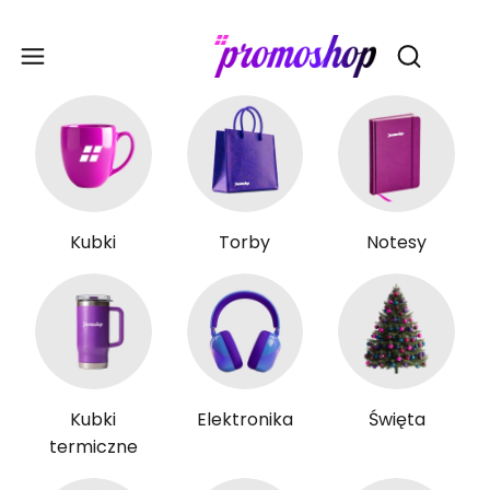
Gadże
Otwórz wy
Kubki
Torby
Notesy
Kubki
Elektronika
Święta
termiczne