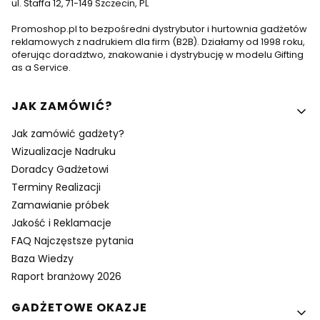
ul. Staffa 12, 71-149 Szczecin, PL
Promoshop.pl to bezpośredni dystrybutor i hurtownia gadżetów
reklamowych z nadrukiem dla firm (B2B). Działamy od 1998 roku,
oferując doradztwo, znakowanie i dystrybucję w modelu Gifting
as a Service.
Linki w stopce
JAK ZAMÓWIĆ?
Jak zamówić gadżety?
Wizualizacje Nadruku
Doradcy Gadżetowi
Terminy Realizacji
Zamawianie próbek
Jakość i Reklamacje
FAQ Najczęstsze pytania
Baza Wiedzy
Raport branżowy 2026
GADŻETOWE OKAZJE