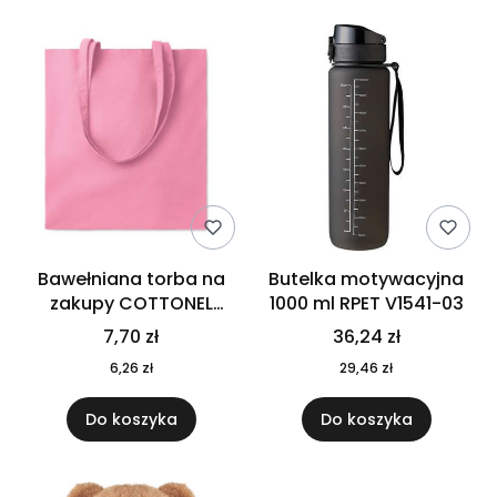
Bawełniana torba na
Butelka motywacyjna
zakupy COTTONEL
1000 ml RPET V1541-03
COLOUR++ MO9846-11
7,70 zł
36,24 zł
6,26 zł
29,46 zł
Do koszyka
Do koszyka