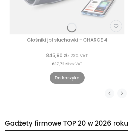
Głośniki jbl słuchawki - CHARGE 4
845,90 zł
z
23%
VAT
687,72 zł
bez VAT
Do koszyka
Gadżety firmowe TOP 20 w 2026 roku