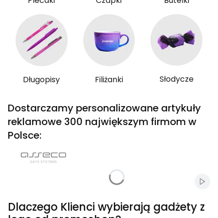
Plecaki
Czapki
Butelki
Słodycze
Długopisy
Filiżanki
Dostarczamy personalizowane artykuły
reklamowe 300 największym firmom w
Polsce:
Włąc
Dlaczego Klienci wybierają gadżety z