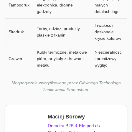
Tampodruk
elektronika, drobne
małych
gadżety
detalach logo
Trwałość i
Torby, odzież, produkty
Sitodruk
doskonałe
płaskie z tkanin
krycie kolorów
Kubki termiczne, metalowe
Nieścieralność
Grawer
pióra, artykuły z drewna i
i prestiżowy
metalu
wygląd
Merytorycznie zweryfikowane przez Głównego Technologa
Znakowania Promoshop.
Maciej Borowy
Doradca B2B & Ekspert ds.