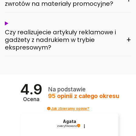
zwrotów na materiały promocyjne?
Czy realizujecie artykuły reklamowe i
+
gadżety z nadrukiem w trybie
ekspresowym?
4.9
Na podstawie
95
opinii
z całego okresu
Ocena
Jak zbieramy opinie?
Agata
zweryfikowano