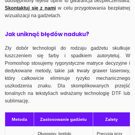
udostępniony rejestr opinii to gwarancja bezpieczeństwa.
Skontaktuj się z nami
w celu przygotowania bezpłatnej
wizualizacji na gadżetach.
J
ak uniknąć błędów naduku?
Zły dobór technologii do rodzaju gadżetu skutkuje
łuszczeniem się farby i spadkiem autorytetuj. W
Promoshop stosujemy rygorystyczne matryce decyzyjne i
dedykowane metody, takie jak trwały grawer laserowy,
który całkowicie eliminuje ryzyko mechanicznego
uszkodzenia znaku. Dla skomplikowanych przejść
tonalnych na tekstyliach wdrażamy technologię DTF lub
sublimację.
Metoda
Zastosowanie gadżetu
Zalety
Długopisy, breloki,
Precyzja przy