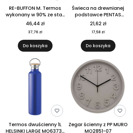
RE-BUFFON M. Termos
Świeca na drewnianej
wykonany w 90% ze stali
podstawce PENTAS
nierdzewnej
MO6282-40
46,44 zł
21,62 zł
pochodzącej z
37,76 zł
17,58 zł
recyklingu 520 ml 94294
Do koszyka
Do koszyka
Termos dwuścienny 1L
Zegar ścienny z PP MURO
HELSINKI LARGE MO6373-
MO2851-07