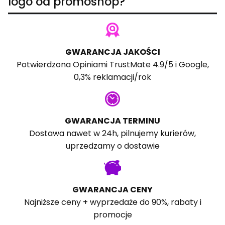
logo od promoshop?
GWARANCJA JAKOŚCI
Potwierdzona
Opiniami TrustMate
4.9/5 i
Google
,
0,3% reklamacji/rok
GWARANCJA TERMINU
Dostawa nawet w 24h, pilnujemy kurierów,
uprzedzamy o dostawie
GWARANCJA CENY
Najniższe ceny + wyprzedaże do 90%, rabaty i
promocje