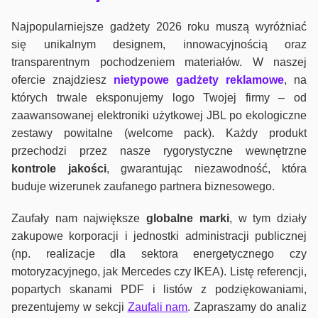
Najpopularniejsze gadżety 2026 roku muszą wyróżniać
się unikalnym designem, innowacyjnością oraz
transparentnym pochodzeniem materiałów. W naszej
ofercie znajdziesz
nietypowe gadżety reklamowe
, na
których trwale eksponujemy logo Twojej firmy – od
zaawansowanej elektroniki użytkowej JBL po ekologiczne
zestawy powitalne (welcome pack). Każdy produkt
przechodzi przez nasze rygorystyczne wewnętrzne
kontrole jako
ści
, gwarantując niezawodność, która
buduje wizerunek zaufanego partnera biznesowego.
Zaufały nam największe
globalne marki
, w tym działy
zakupowe korporacji i jednostki administracji publicznej
(np. realizacje dla sektora energetycznego czy
motoryzacyjnego, jak Mercedes czy IKEA). Listę referencji,
popartych skanami PDF i listów z podziękowaniami,
prezentujemy w sekcji
Zaufali nam
. Zapraszamy do analiz