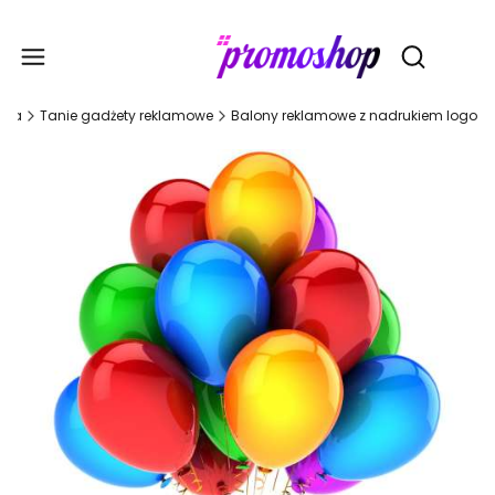
Gadże
Otwórz wy
wna
Tanie gadżety reklamowe
Balony reklamowe z nadrukiem logo