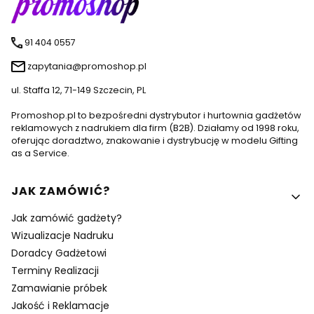
91 404 0557
zapytania@promoshop.pl
ul. Staffa 12, 71-149 Szczecin, PL
Promoshop.pl to bezpośredni dystrybutor i hurtownia gadżetów
reklamowych z nadrukiem dla firm (B2B). Działamy od 1998 roku,
oferując doradztwo, znakowanie i dystrybucję w modelu Gifting
as a Service.
Linki w stopce
JAK ZAMÓWIĆ?
Jak zamówić gadżety?
Wizualizacje Nadruku
Doradcy Gadżetowi
Terminy Realizacji
Zamawianie próbek
Jakość i Reklamacje