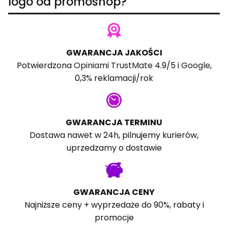
logo od promoshop?
GWARANCJA JAKOŚCI
Potwierdzona
Opiniami TrustMate
4.9/5 i
Google
,
0,3% reklamacji/rok
GWARANCJA TERMINU
Dostawa nawet w 24h, pilnujemy kurierów,
uprzedzamy o dostawie
GWARANCJA CENY
Najniższe ceny + wyprzedaże do 90%, rabaty i
promocje