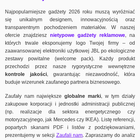
Najpopularniejsze gadżety 2026 roku muszą wyróżniać
się unikalnym designem, innowacyjnością oraz
transparentnym pochodzeniem materiałów. W naszej
ofercie znajdziesz
nietypowe gadżety reklamowe
, na
których trwale eksponujemy logo Twojej firmy – od
zaawansowanej elektroniki użytkowej JBL po ekologiczne
zestawy powitalne (welcome pack). Każdy produkt
przechodzi przez nasze rygorystyczne wewnętrzne
kontrole jako
ści
, gwarantując niezawodność, która
buduje wizerunek zaufanego partnera biznesowego.
Zaufały nam największe
globalne marki
, w tym działy
zakupowe korporacji i jednostki administracji publicznej
(np. realizacje dla sektora energetycznego czy
motoryzacyjnego, jak Mercedes czy IKEA). Listę referencji,
popartych skanami PDF i listów z podziękowaniami,
prezentujemy w sekcji
Zaufali nam
. Zapraszamy do analiz