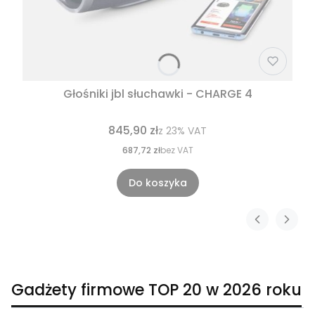
Głośniki jbl słuchawki - CHARGE 4
845,90 zł
z
23%
VAT
687,72 zł
bez VAT
Do koszyka
Gadżety firmowe TOP 20 w 2026 roku