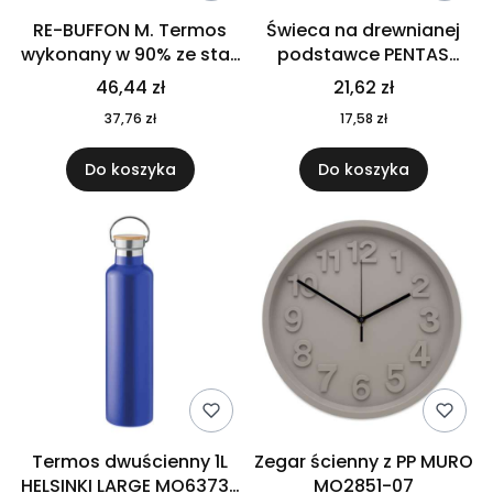
RE-BUFFON M. Termos
Świeca na drewnianej
wykonany w 90% ze stali
podstawce PENTAS
nierdzewnej
MO6282-40
46,44 zł
21,62 zł
pochodzącej z
37,76 zł
17,58 zł
recyklingu 520 ml 94294
Do koszyka
Do koszyka
Termos dwuścienny 1L
Zegar ścienny z PP MURO
HELSINKI LARGE MO6373-
MO2851-07