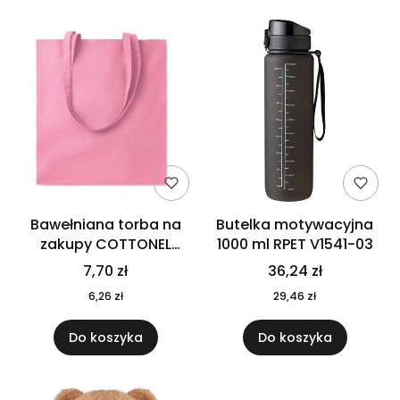
Bawełniana torba na
Butelka motywacyjna
zakupy COTTONEL
1000 ml RPET V1541-03
COLOUR++ MO9846-11
7,70 zł
36,24 zł
6,26 zł
29,46 zł
Do koszyka
Do koszyka