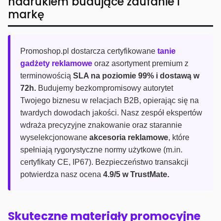
nadrukiem budujące zaufanie i
markę
Promoshop.pl dostarcza certyfikowane
tanie
gadżety reklamowe
oraz asortyment premium z
terminowością
SLA na poziomie 99% i dostawą w
72h.
Budujemy bezkompromisowy autorytet
Twojego biznesu w relacjach B2B, opierając się na
twardych dowodach jakości. Nasz zespół ekspertów
wdraża precyzyjne znakowanie oraz starannie
wyselekcjonowane
akcesoria reklamowe
, które
spełniają rygorystyczne normy użytkowe (m.in.
certyfikaty CE, IP67). Bezpieczeństwo transakcji
potwierdza nasz ocena
4.9/5 w TrustMate.
Skuteczne materiały promocyjne