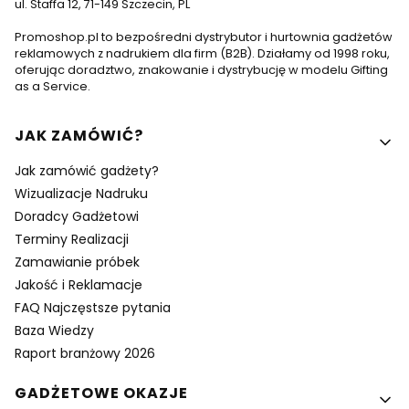
ul. Staffa 12, 71-149 Szczecin, PL
Promoshop.pl to bezpośredni dystrybutor i hurtownia gadżetów
reklamowych z nadrukiem dla firm (B2B). Działamy od 1998 roku,
oferując doradztwo, znakowanie i dystrybucję w modelu Gifting
as a Service.
Linki w stopce
JAK ZAMÓWIĆ?
Jak zamówić gadżety?
Wizualizacje Nadruku
Doradcy Gadżetowi
Terminy Realizacji
Zamawianie próbek
Jakość i Reklamacje
FAQ Najczęstsze pytania
Baza Wiedzy
Raport branżowy 2026
GADŻETOWE OKAZJE