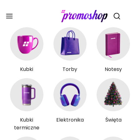
Gadże
Otwórz wy
Kubki
Torby
Notesy
Kubki
Elektronika
Święta
termiczne