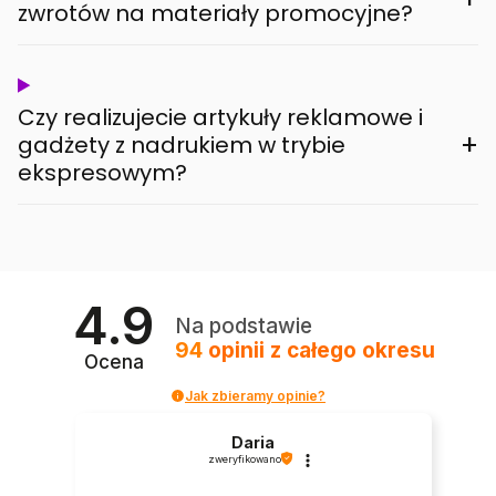
zwrotów na materiały promocyjne?
Czy realizujecie artykuły reklamowe i
+
gadżety z nadrukiem w trybie
ekspresowym?
4.9
Na podstawie
94
opinii
z całego okresu
Ocena
Jak zbieramy opinie?
Daria
zweryfikowano