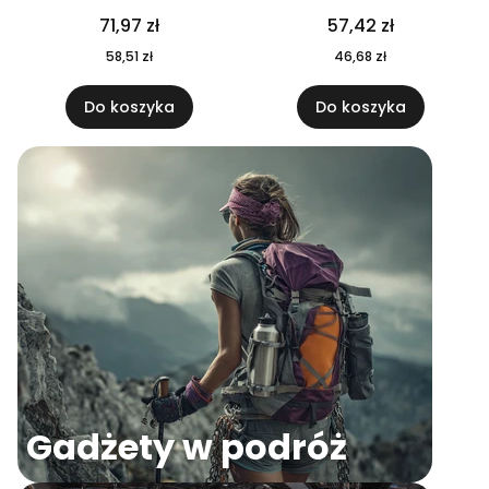
04
71,97 zł
57,42 zł
58,51 zł
46,68 zł
Do koszyka
Do koszyka
Gadżety w podróż