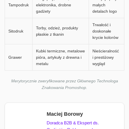
Tampodruk
elektronika, drobne
małych
gadżety
detalach logo
Trwałość i
Torby, odzież, produkty
Sitodruk
doskonałe
płaskie z tkanin
krycie kolorów
Kubki termiczne, metalowe
Nieścieralność
Grawer
pióra, artykuły z drewna i
i prestiżowy
metalu
wygląd
Merytorycznie zweryfikowane przez Głównego Technologa
Znakowania Promoshop.
Maciej Borowy
Doradca B2B & Ekspert ds.