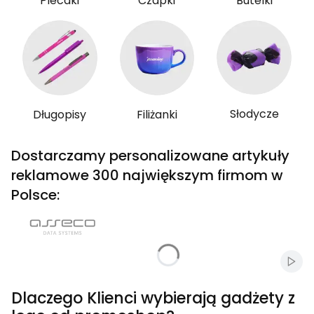
Plecaki
Czapki
Butelki
Słodycze
Długopisy
Filiżanki
Dostarczamy personalizowane artykuły
reklamowe 300 największym firmom w
Polsce:
Włąc
Dlaczego Klienci wybierają gadżety z