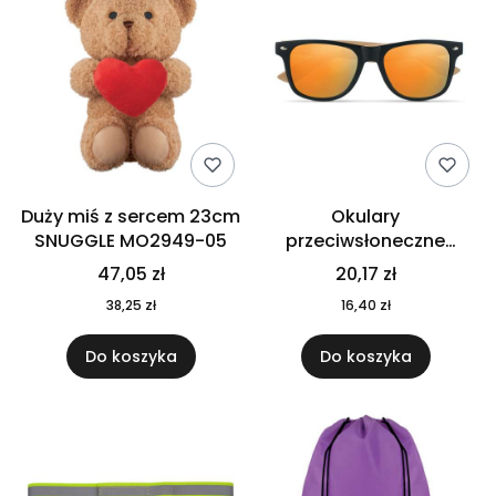
Duży miś z sercem 23cm
Okulary
SNUGGLE MO2949-05
przeciwsłoneczne
CALIFORNIA TOUCH
47,05 zł
20,17 zł
MO9617-10
38,25 zł
16,40 zł
Do koszyka
Do koszyka