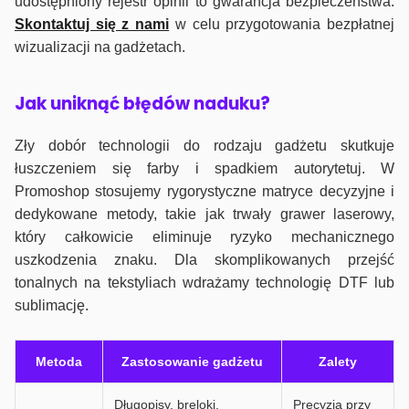
udostępniony rejestr opinii to gwarancja bezpieczeństwa.
Skontaktuj się z nami
w celu przygotowania bezpłatnej
wizualizacji na gadżetach.
J
ak uniknąć błędów naduku?
Zły dobór technologii do rodzaju gadżetu skutkuje
łuszczeniem się farby i spadkiem autorytetuj. W
Promoshop stosujemy rygorystyczne matryce decyzyjne i
dedykowane metody, takie jak trwały grawer laserowy,
który całkowicie eliminuje ryzyko mechanicznego
uszkodzenia znaku. Dla skomplikowanych przejść
tonalnych na tekstyliach wdrażamy technologię DTF lub
sublimację.
Metoda
Zastosowanie gadżetu
Zalety
Długopisy, breloki,
Precyzja przy