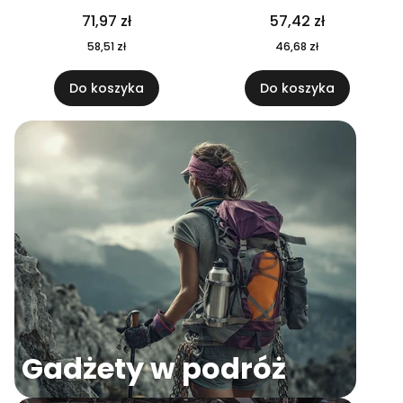
04
71,97 zł
57,42 zł
58,51 zł
46,68 zł
Do koszyka
Do koszyka
Gadżety w podróż