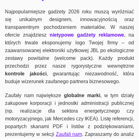
Najpopularniejsze gadżety 2026 roku muszą wyróżniać
się unikalnym designem, innowacyjnością oraz
transparentnym pochodzeniem materiałów. W naszej
ofercie znajdziesz
nietypowe gadżety reklamowe
, na
których trwale eksponujemy logo Twojej firmy – od
zaawansowanej elektroniki użytkowej JBL po ekologiczne
zestawy powitalne (welcome pack). Każdy produkt
przechodzi przez nasze rygorystyczne wewnętrzne
kontrole jako
ści
, gwarantując niezawodność, która
buduje wizerunek zaufanego partnera biznesowego.
Zaufały nam największe
globalne marki
, w tym działy
zakupowe korporacji i jednostki administracji publicznej
(np. realizacje dla sektora energetycznego czy
motoryzacyjnego, jak Mercedes czy IKEA). Listę referencji,
popartych skanami PDF i listów z podziękowaniami,
prezentujemy w sekcji
Zaufali nam
. Zapraszamy do analiz