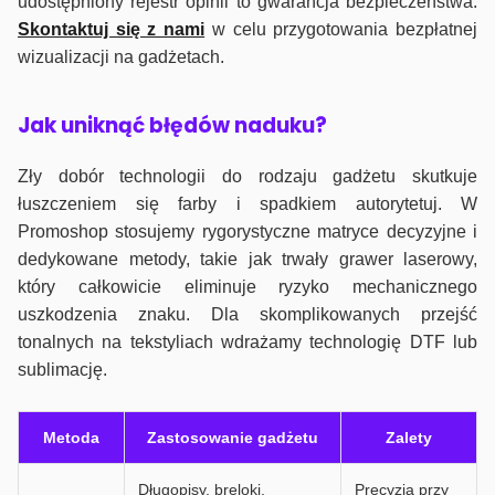
udostępniony rejestr opinii to gwarancja bezpieczeństwa.
Skontaktuj się z nami
w celu przygotowania bezpłatnej
wizualizacji na gadżetach.
J
ak uniknąć błędów naduku?
Zły dobór technologii do rodzaju gadżetu skutkuje
łuszczeniem się farby i spadkiem autorytetuj. W
Promoshop stosujemy rygorystyczne matryce decyzyjne i
dedykowane metody, takie jak trwały grawer laserowy,
który całkowicie eliminuje ryzyko mechanicznego
uszkodzenia znaku. Dla skomplikowanych przejść
tonalnych na tekstyliach wdrażamy technologię DTF lub
sublimację.
Metoda
Zastosowanie gadżetu
Zalety
Długopisy, breloki,
Precyzja przy