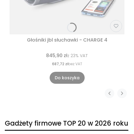
Głośniki jbl słuchawki - CHARGE 4
845,90 zł
z
23%
VAT
687,72 zł
bez VAT
Do koszyka
Gadżety firmowe TOP 20 w 2026 roku