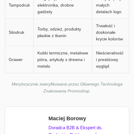
Tampodruk
elektronika, drobne
małych
gadżety
detalach logo
Trwałość i
Torby, odzież, produkty
Sitodruk
doskonałe
płaskie z tkanin
krycie kolorów
Kubki termiczne, metalowe
Nieścieralność
Grawer
pióra, artykuły z drewna i
i prestiżowy
metalu
wygląd
Merytorycznie zweryfikowane przez Głównego Technologa
Znakowania Promoshop.
Maciej Borowy
Doradca B2B & Ekspert ds.