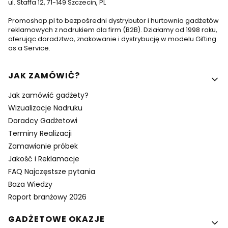
ul. Staffa 12, 71-149 Szczecin, PL
Promoshop.pl to bezpośredni dystrybutor i hurtownia gadżetów
reklamowych z nadrukiem dla firm (B2B). Działamy od 1998 roku,
oferując doradztwo, znakowanie i dystrybucję w modelu Gifting
as a Service.
Linki w stopce
JAK ZAMÓWIĆ?
Jak zamówić gadżety?
Wizualizacje Nadruku
Doradcy Gadżetowi
Terminy Realizacji
Zamawianie próbek
Jakość i Reklamacje
FAQ Najczęstsze pytania
Baza Wiedzy
Raport branżowy 2026
GADŻETOWE OKAZJE