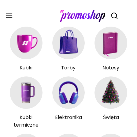
Gadże
Otwórz wy
Kubki
Torby
Notesy
Kubki
Elektronika
Święta
termiczne