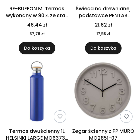
RE-BUFFON M. Termos
Świeca na drewnianej
wykonany w 90% ze stali
podstawce PENTAS
nierdzewnej
MO6282-40
46,44 zł
21,62 zł
pochodzącej z
37,76 zł
17,58 zł
recyklingu 520 ml 94294
Do koszyka
Do koszyka
Termos dwuścienny 1L
Zegar ścienny z PP MURO
HELSINKI LARGE MO6373-
MO2851-07