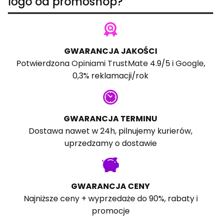
logo od promoshop?
GWARANCJA JAKOŚCI
Potwierdzona
Opiniami TrustMate
4.9/5 i
Google
,
0,3% reklamacji/rok
GWARANCJA TERMINU
Dostawa nawet w 24h, pilnujemy kurierów,
uprzedzamy o dostawie
GWARANCJA CENY
Najniższe ceny + wyprzedaże do 90%, rabaty i
promocje