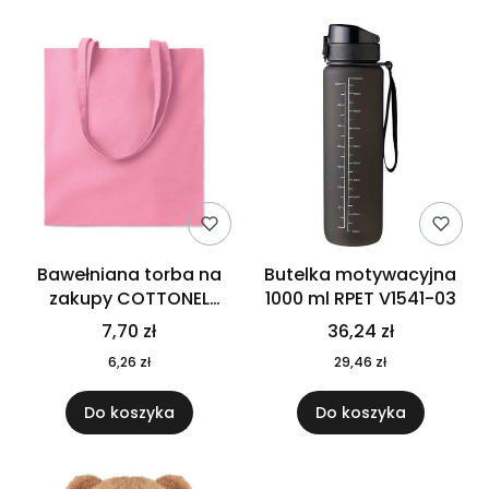
Bawełniana torba na
Butelka motywacyjna
zakupy COTTONEL
1000 ml RPET V1541-03
COLOUR++ MO9846-11
7,70 zł
36,24 zł
6,26 zł
29,46 zł
Do koszyka
Do koszyka