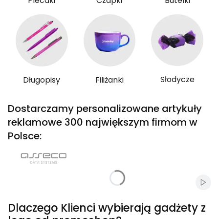
Plecaki
Czapki
Butelki
Słodycze
Długopisy
Filiżanki
Dostarczamy personalizowane artykuły
reklamowe 300 największym firmom w
Polsce:
Włąc
Dlaczego Klienci wybierają gadżety z