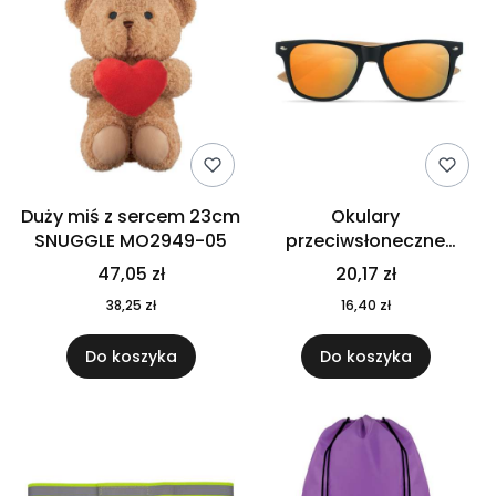
Duży miś z sercem 23cm
Okulary
SNUGGLE MO2949-05
przeciwsłoneczne
CALIFORNIA TOUCH
47,05 zł
20,17 zł
MO9617-10
38,25 zł
16,40 zł
Do koszyka
Do koszyka