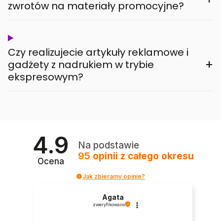
zwrotów na materiały promocyjne?
Czy realizujecie artykuły reklamowe i
+
gadżety z nadrukiem w trybie
ekspresowym?
4.9
Na podstawie
95
opinii
z całego okresu
Ocena
Jak zbieramy opinie?
Agata
zweryfikowano