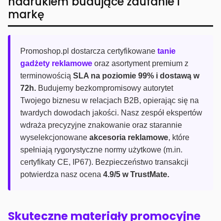
nadrukiem budujące zaufanie i
markę
Promoshop.pl dostarcza certyfikowane
tanie
gadżety reklamowe
oraz asortyment premium z
terminowością
SLA na poziomie 99% i dostawą w
72h.
Budujemy bezkompromisowy autorytet
Twojego biznesu w relacjach B2B, opierając się na
twardych dowodach jakości. Nasz zespół ekspertów
wdraża precyzyjne znakowanie oraz starannie
wyselekcjonowane
akcesoria reklamowe
, które
spełniają rygorystyczne normy użytkowe (m.in.
certyfikaty CE, IP67). Bezpieczeństwo transakcji
potwierdza nasz ocena
4.9/5 w TrustMate.
Skuteczne materiały promocyjne