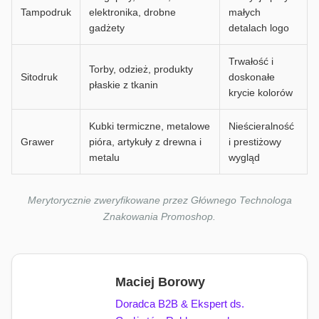
Tampodruk
elektronika, drobne
małych
gadżety
detalach logo
Trwałość i
Torby, odzież, produkty
Sitodruk
doskonałe
płaskie z tkanin
krycie kolorów
Kubki termiczne, metalowe
Nieścieralność
Grawer
pióra, artykuły z drewna i
i prestiżowy
metalu
wygląd
Merytorycznie zweryfikowane przez Głównego Technologa
Znakowania Promoshop.
Maciej Borowy
Doradca B2B & Ekspert ds.