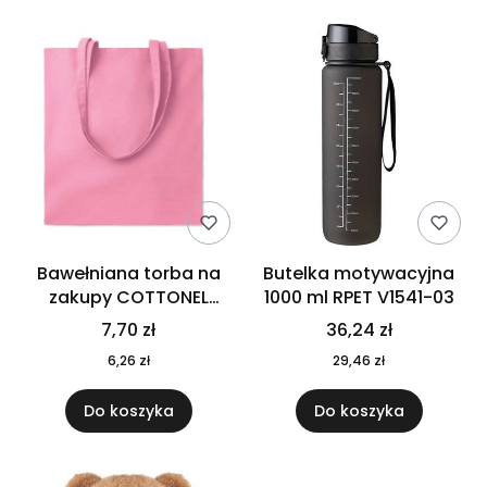
Bawełniana torba na
Butelka motywacyjna
zakupy COTTONEL
1000 ml RPET V1541-03
COLOUR++ MO9846-11
7,70 zł
36,24 zł
6,26 zł
29,46 zł
Do koszyka
Do koszyka