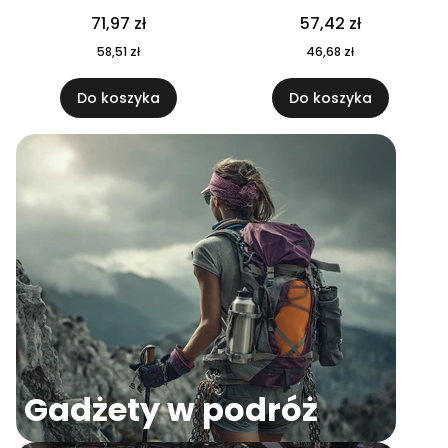
04
71,97 zł
57,42 zł
58,51 zł
46,68 zł
Do koszyka
Do koszyka
Gadżety w podróż