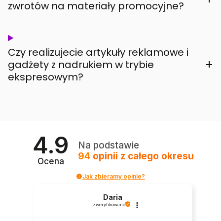
zwrotów na materiały promocyjne?
Czy realizujecie artykuły reklamowe i
+
gadżety z nadrukiem w trybie
ekspresowym?
4.9
Na podstawie
94
opinii
z całego okresu
Ocena
Jak zbieramy opinie?
Daria
zweryfikowano