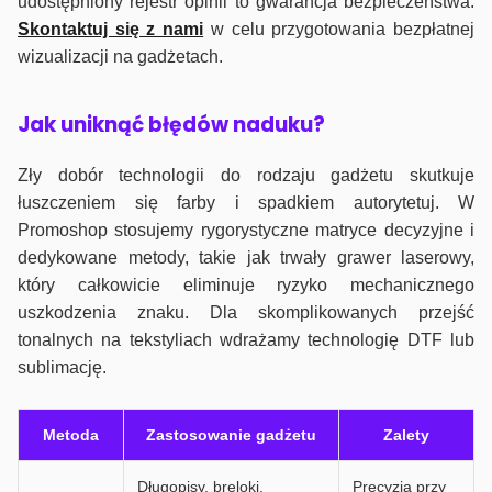
udostępniony rejestr opinii to gwarancja bezpieczeństwa.
Skontaktuj się z nami
w celu przygotowania bezpłatnej
wizualizacji na gadżetach.
J
ak uniknąć błędów naduku?
Zły dobór technologii do rodzaju gadżetu skutkuje
łuszczeniem się farby i spadkiem autorytetuj. W
Promoshop stosujemy rygorystyczne matryce decyzyjne i
dedykowane metody, takie jak trwały grawer laserowy,
który całkowicie eliminuje ryzyko mechanicznego
uszkodzenia znaku. Dla skomplikowanych przejść
tonalnych na tekstyliach wdrażamy technologię DTF lub
sublimację.
Metoda
Zastosowanie gadżetu
Zalety
Długopisy, breloki,
Precyzja przy