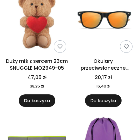
Duży miś z sercem 23cm
Okulary
SNUGGLE MO2949-05
przeciwsłoneczne
CALIFORNIA TOUCH
47,05 zł
20,17 zł
MO9617-10
38,25 zł
16,40 zł
Do koszyka
Do koszyka