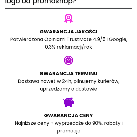
logo od promoshop?
GWARANCJA JAKOŚCI
Potwierdzona
Opiniami TrustMate
4.9/5 i
Google
,
0,3% reklamacji/rok
GWARANCJA TERMINU
Dostawa nawet w 24h, pilnujemy kurierów,
uprzedzamy o dostawie
GWARANCJA CENY
Najniższe ceny + wyprzedaże do 90%, rabaty i
promocje