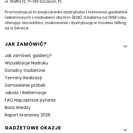
ul. Staffa 12, 71-149 Szczecin, PL
Promoshop.pl to bezpośredni dystrybutor i hurtownia gadżetów
reklamowych z nadrukiem dla firm (B2B). Działamy od 1998 roku,
oferując doradztwo, znakowanie i dystrybucję w modelu Gifting
as a Service.
Linki w stopce
JAK ZAMÓWIĆ?
Jak zamówić gadżety?
Wizualizacje Nadruku
Doradcy Gadżetowi
Terminy Realizacji
Zamawianie próbek
Jakość i Reklamacje
FAQ Najczęstsze pytania
Baza Wiedzy
Raport branżowy 2026
GADŻETOWE OKAZJE