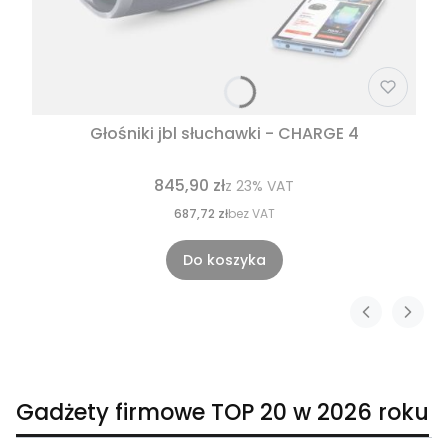
Głośniki jbl słuchawki - CHARGE 4
845,90 zł
z
23%
VAT
687,72 zł
bez VAT
Do koszyka
Gadżety firmowe TOP 20 w 2026 roku