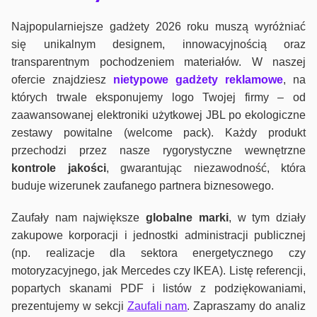
Najpopularniejsze gadżety 2026 roku muszą wyróżniać
się unikalnym designem, innowacyjnością oraz
transparentnym pochodzeniem materiałów. W naszej
ofercie znajdziesz
nietypowe gadżety reklamowe
, na
których trwale eksponujemy logo Twojej firmy – od
zaawansowanej elektroniki użytkowej JBL po ekologiczne
zestawy powitalne (welcome pack). Każdy produkt
przechodzi przez nasze rygorystyczne wewnętrzne
kontrole jako
ści
, gwarantując niezawodność, która
buduje wizerunek zaufanego partnera biznesowego.
Zaufały nam największe
globalne marki
, w tym działy
zakupowe korporacji i jednostki administracji publicznej
(np. realizacje dla sektora energetycznego czy
motoryzacyjnego, jak Mercedes czy IKEA). Listę referencji,
popartych skanami PDF i listów z podziękowaniami,
prezentujemy w sekcji
Zaufali nam
. Zapraszamy do analiz