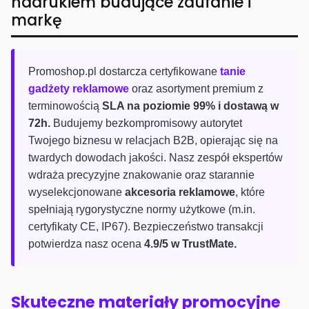
nadrukiem budujące zaufanie i
markę
Promoshop.pl dostarcza certyfikowane
tanie
gadżety reklamowe
oraz asortyment premium z
terminowością
SLA na poziomie 99% i dostawą w
72h.
Budujemy bezkompromisowy autorytet
Twojego biznesu w relacjach B2B, opierając się na
twardych dowodach jakości. Nasz zespół ekspertów
wdraża precyzyjne znakowanie oraz starannie
wyselekcjonowane
akcesoria reklamowe
, które
spełniają rygorystyczne normy użytkowe (m.in.
certyfikaty CE, IP67). Bezpieczeństwo transakcji
potwierdza nasz ocena
4.9/5 w TrustMate.
Skuteczne materiały promocyjne