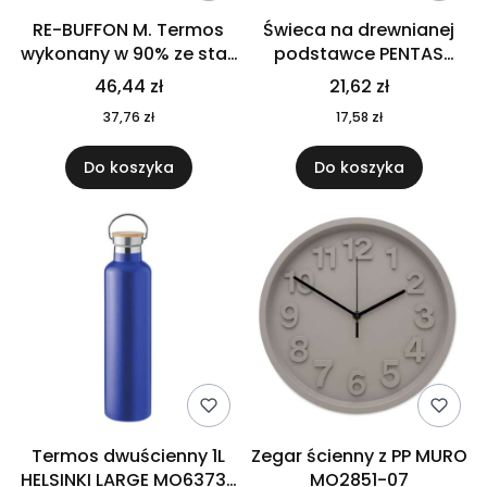
RE-BUFFON M. Termos
Świeca na drewnianej
wykonany w 90% ze stali
podstawce PENTAS
nierdzewnej
MO6282-40
46,44 zł
21,62 zł
pochodzącej z
37,76 zł
17,58 zł
recyklingu 520 ml 94294
Do koszyka
Do koszyka
Termos dwuścienny 1L
Zegar ścienny z PP MURO
HELSINKI LARGE MO6373-
MO2851-07