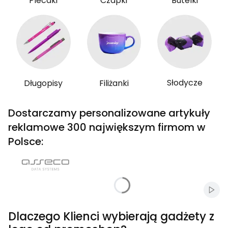
Plecaki
Czapki
Butelki
Słodycze
Długopisy
Filiżanki
Dostarczamy personalizowane artykuły
reklamowe 300 największym firmom w
Polsce:
Włąc
Dlaczego Klienci wybierają gadżety z