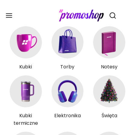
Gadże
Otwórz wy
Kubki
Torby
Notesy
Kubki
Elektronika
Święta
termiczne