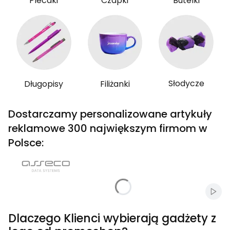
Plecaki
Czapki
Butelki
Słodycze
Długopisy
Filiżanki
Dostarczamy personalizowane artykuły
reklamowe 300 największym firmom w
Polsce:
Włąc
Dlaczego Klienci wybierają gadżety z