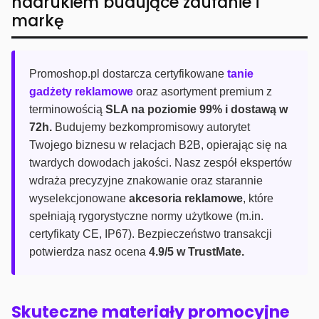
nadrukiem budujące zaufanie i
markę
Promoshop.pl dostarcza certyfikowane
tanie
gadżety reklamowe
oraz asortyment premium z
terminowością
SLA na poziomie 99% i dostawą w
72h.
Budujemy bezkompromisowy autorytet
Twojego biznesu w relacjach B2B, opierając się na
twardych dowodach jakości. Nasz zespół ekspertów
wdraża precyzyjne znakowanie oraz starannie
wyselekcjonowane
akcesoria reklamowe
, które
spełniają rygorystyczne normy użytkowe (m.in.
certyfikaty CE, IP67). Bezpieczeństwo transakcji
potwierdza nasz ocena
4.9/5 w TrustMate.
Skuteczne materiały promocyjne