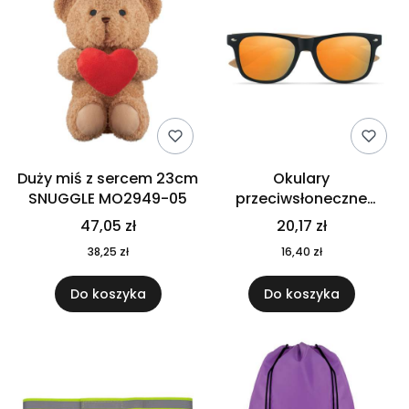
Duży miś z sercem 23cm
Okulary
SNUGGLE MO2949-05
przeciwsłoneczne
CALIFORNIA TOUCH
47,05 zł
20,17 zł
MO9617-10
38,25 zł
16,40 zł
Do koszyka
Do koszyka