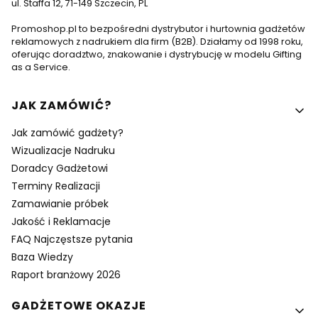
ul. Staffa 12, 71-149 Szczecin, PL
Promoshop.pl to bezpośredni dystrybutor i hurtownia gadżetów
reklamowych z nadrukiem dla firm (B2B). Działamy od 1998 roku,
oferując doradztwo, znakowanie i dystrybucję w modelu Gifting
as a Service.
Linki w stopce
JAK ZAMÓWIĆ?
Jak zamówić gadżety?
Wizualizacje Nadruku
Doradcy Gadżetowi
Terminy Realizacji
Zamawianie próbek
Jakość i Reklamacje
FAQ Najczęstsze pytania
Baza Wiedzy
Raport branżowy 2026
GADŻETOWE OKAZJE