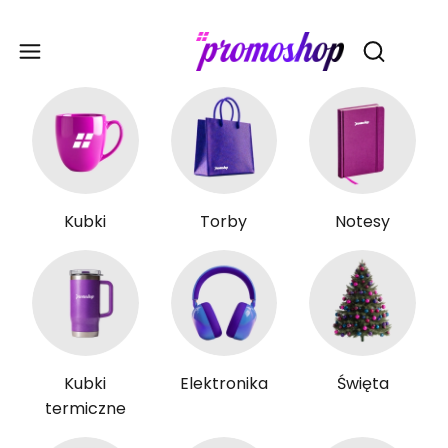
Gadże
Otwórz wy
Kubki
Torby
Notesy
Kubki
Elektronika
Święta
termiczne