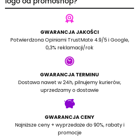
logo od promoshop?
GWARANCJA JAKOŚCI
Potwierdzona
Opiniami TrustMate
4.9/5 i
Google
,
0,3% reklamacji/rok
GWARANCJA TERMINU
Dostawa nawet w 24h, pilnujemy kurierów,
uprzedzamy o dostawie
GWARANCJA CENY
Najniższe ceny + wyprzedaże do 90%, rabaty i
promocje