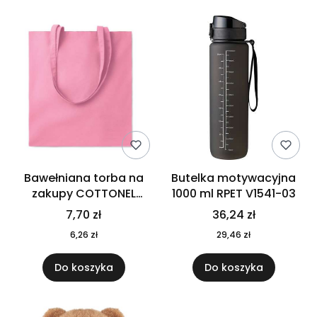
Bawełniana torba na
Butelka motywacyjna
zakupy COTTONEL
1000 ml RPET V1541-03
COLOUR++ MO9846-11
7,70 zł
36,24 zł
6,26 zł
29,46 zł
Do koszyka
Do koszyka