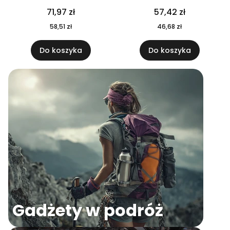
04
71,97 zł
57,42 zł
58,51 zł
46,68 zł
Do koszyka
Do koszyka
Gadżety w podróż