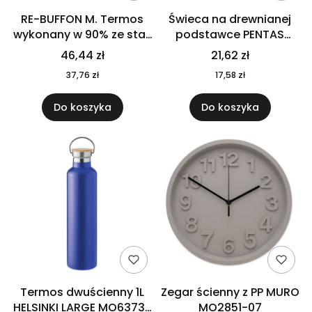
RE-BUFFON M. Termos
Świeca na drewnianej
wykonany w 90% ze stali
podstawce PENTAS
nierdzewnej
MO6282-40
46,44 zł
21,62 zł
pochodzącej z
37,76 zł
17,58 zł
recyklingu 520 ml 94294
Do koszyka
Do koszyka
Termos dwuścienny 1L
Zegar ścienny z PP MURO
HELSINKI LARGE MO6373-
MO2851-07