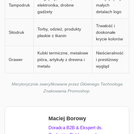
Tampodruk
elektronika, drobne
małych
gadżety
detalach logo
Trwałość i
Torby, odzież, produkty
Sitodruk
doskonałe
płaskie z tkanin
krycie kolorów
Kubki termiczne, metalowe
Nieścieralność
Grawer
pióra, artykuły z drewna i
i prestiżowy
metalu
wygląd
Merytorycznie zweryfikowane przez Głównego Technologa
Znakowania Promoshop.
Maciej Borowy
Doradca B2B & Ekspert ds.