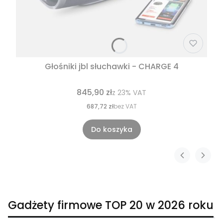
Głośniki jbl słuchawki - CHARGE 4
845,90 zł
z
23%
VAT
687,72 zł
bez VAT
Do koszyka
Gadżety firmowe TOP 20 w 2026 roku