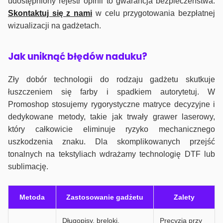
udostępniony rejestr opinii to gwarancja bezpieczeństwa.
Skontaktuj się z nami
w celu przygotowania bezpłatnej
wizualizacji na gadżetach.
J
ak uniknąć błędów naduku?
Zły dobór technologii do rodzaju gadżetu skutkuje
łuszczeniem się farby i spadkiem autorytetuj. W
Promoshop stosujemy rygorystyczne matryce decyzyjne i
dedykowane metody, takie jak trwały grawer laserowy,
który całkowicie eliminuje ryzyko mechanicznego
uszkodzenia znaku. Dla skomplikowanych przejść
tonalnych na tekstyliach wdrażamy technologię DTF lub
sublimację.
Metoda
Zastosowanie gadżetu
Zalety
Długopisy, breloki,
Precyzja przy