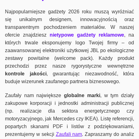
Najpopularniejsze gadżety 2026 roku muszą wyróżniać
się unikalnym designem, innowacyjnością oraz
transparentnym pochodzeniem materiałów. W naszej
ofercie znajdziesz
nietypowe gadżety reklamowe
, na
których trwale eksponujemy logo Twojej firmy – od
zaawansowanej elektroniki użytkowej JBL po ekologiczne
zestawy powitalne (welcome pack). Każdy produkt
przechodzi przez nasze rygorystyczne wewnętrzne
kontrole jako
ści
, gwarantując niezawodność, która
buduje wizerunek zaufanego partnera biznesowego.
Zaufały nam największe
globalne marki
, w tym działy
zakupowe korporacji i jednostki administracji publicznej
(np. realizacje dla sektora energetycznego czy
motoryzacyjnego, jak Mercedes czy IKEA). Listę referencji,
popartych skanami PDF i listów z podziękowaniami,
prezentujemy w sekcji
Zaufali nam
. Zapraszamy do analiz