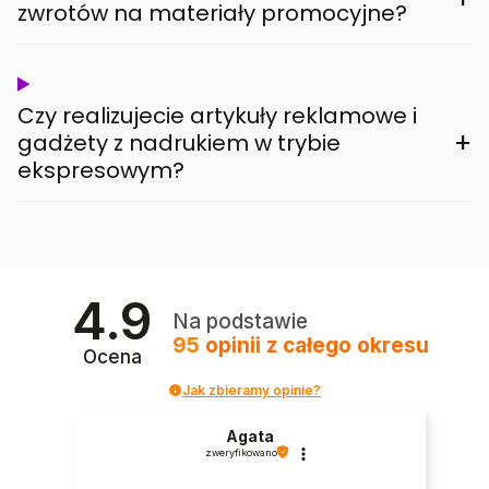
zwrotów na materiały promocyjne?
Czy realizujecie artykuły reklamowe i
+
gadżety z nadrukiem w trybie
ekspresowym?
4.9
Na podstawie
95
opinii
z całego okresu
Ocena
Jak zbieramy opinie?
Agata
zweryfikowano