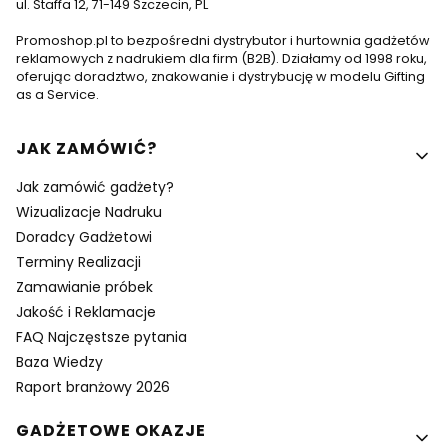
ul. Staffa 12, 71-149 Szczecin, PL
Promoshop.pl to bezpośredni dystrybutor i hurtownia gadżetów
reklamowych z nadrukiem dla firm (B2B). Działamy od 1998 roku,
oferując doradztwo, znakowanie i dystrybucję w modelu Gifting
as a Service.
Linki w stopce
JAK ZAMÓWIĆ?
Jak zamówić gadżety?
Wizualizacje Nadruku
Doradcy Gadżetowi
Terminy Realizacji
Zamawianie próbek
Jakość i Reklamacje
FAQ Najczęstsze pytania
Baza Wiedzy
Raport branżowy 2026
GADŻETOWE OKAZJE