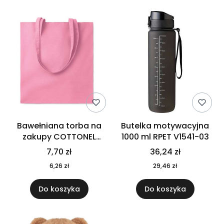
Bawełniana torba na
Butelka motywacyjna
zakupy COTTONEL
1000 ml RPET V1541-03
COLOUR++ MO9846-11
7,70 zł
36,24 zł
6,26 zł
29,46 zł
Do koszyka
Do koszyka