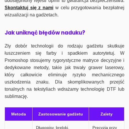
udostępniony rejestr opinii to gwarancja bezpieczeństwa.
Skontaktuj się z nami
w celu przygotowania bezpłatnej
wizualizacji na gadżetach.
J
ak uniknąć błędów naduku?
Zły dobór technologii do rodzaju gadżetu skutkuje
łuszczeniem się farby i spadkiem autorytetuj. W
Promoshop stosujemy rygorystyczne matryce decyzyjne i
dedykowane metody, takie jak trwały grawer laserowy,
który całkowicie eliminuje ryzyko mechanicznego
uszkodzenia znaku. Dla skomplikowanych przejść
tonalnych na tekstyliach wdrażamy technologię DTF lub
sublimację.
Metoda
Zastosowanie gadżetu
Zalety
Długopisy, breloki,
Precyzja przy