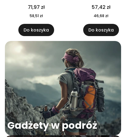
04
71,97 zł
57,42 zł
58,51 zł
46,68 zł
Do koszyka
Do koszyka
Gadżety w podróż