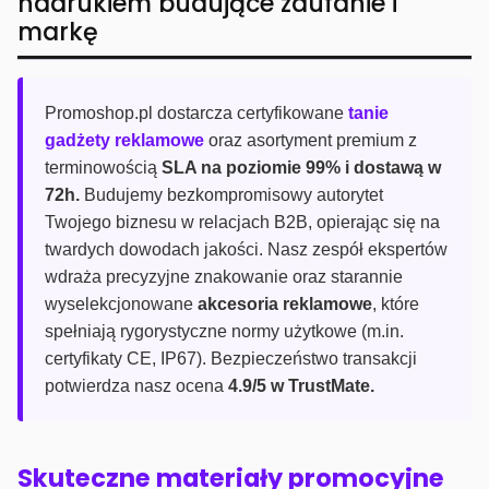
nadrukiem budujące zaufanie i
markę
Promoshop.pl dostarcza certyfikowane
tanie
gadżety reklamowe
oraz asortyment premium z
terminowością
SLA na poziomie 99% i dostawą w
72h.
Budujemy bezkompromisowy autorytet
Twojego biznesu w relacjach B2B, opierając się na
twardych dowodach jakości. Nasz zespół ekspertów
wdraża precyzyjne znakowanie oraz starannie
wyselekcjonowane
akcesoria reklamowe
, które
spełniają rygorystyczne normy użytkowe (m.in.
certyfikaty CE, IP67). Bezpieczeństwo transakcji
potwierdza nasz ocena
4.9/5 w TrustMate.
Skuteczne materiały promocyjne