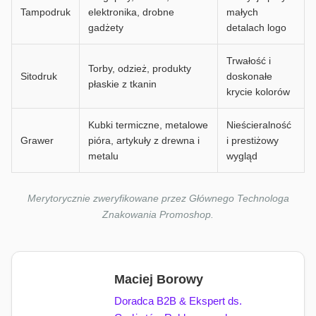
Tampodruk
elektronika, drobne
małych
gadżety
detalach logo
Trwałość i
Torby, odzież, produkty
Sitodruk
doskonałe
płaskie z tkanin
krycie kolorów
Kubki termiczne, metalowe
Nieścieralność
Grawer
pióra, artykuły z drewna i
i prestiżowy
metalu
wygląd
Merytorycznie zweryfikowane przez Głównego Technologa
Znakowania Promoshop.
Maciej Borowy
Doradca B2B & Ekspert ds.