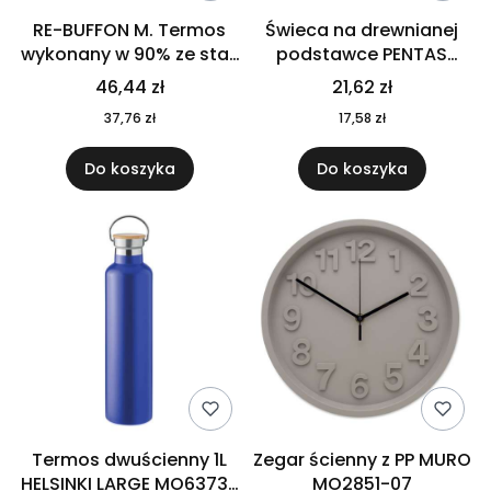
RE-BUFFON M. Termos
Świeca na drewnianej
wykonany w 90% ze stali
podstawce PENTAS
nierdzewnej
MO6282-40
46,44 zł
21,62 zł
pochodzącej z
37,76 zł
17,58 zł
recyklingu 520 ml 94294
Do koszyka
Do koszyka
Termos dwuścienny 1L
Zegar ścienny z PP MURO
HELSINKI LARGE MO6373-
MO2851-07