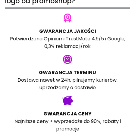
logo od promoshop?
GWARANCJA JAKOŚCI
Potwierdzona
Opiniami TrustMate
4.9/5 i
Google
,
0,3% reklamacji/rok
GWARANCJA TERMINU
Dostawa nawet w 24h, pilnujemy kurierów,
uprzedzamy o dostawie
GWARANCJA CENY
Najniższe ceny + wyprzedaże do 90%, rabaty i
promocje