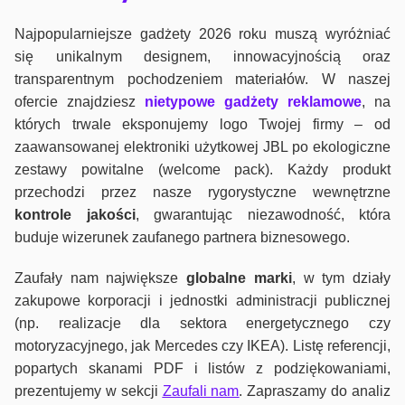
Najpopularniejsze gadżety 2026 roku muszą wyróżniać
się unikalnym designem, innowacyjnością oraz
transparentnym pochodzeniem materiałów. W naszej
ofercie znajdziesz
nietypowe gadżety reklamowe
, na
których trwale eksponujemy logo Twojej firmy – od
zaawansowanej elektroniki użytkowej JBL po ekologiczne
zestawy powitalne (welcome pack). Każdy produkt
przechodzi przez nasze rygorystyczne wewnętrzne
kontrole jako
ści
, gwarantując niezawodność, która
buduje wizerunek zaufanego partnera biznesowego.
Zaufały nam największe
globalne marki
, w tym działy
zakupowe korporacji i jednostki administracji publicznej
(np. realizacje dla sektora energetycznego czy
motoryzacyjnego, jak Mercedes czy IKEA). Listę referencji,
popartych skanami PDF i listów z podziękowaniami,
prezentujemy w sekcji
Zaufali nam
. Zapraszamy do analiz