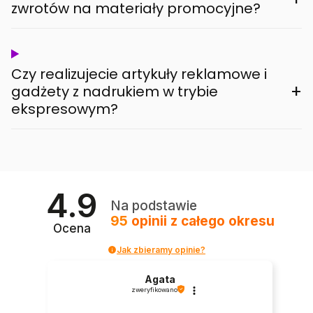
zwrotów na materiały promocyjne?
Czy realizujecie artykuły reklamowe i
+
gadżety z nadrukiem w trybie
ekspresowym?
4.9
Na podstawie
95
opinii
z całego okresu
Ocena
Jak zbieramy opinie?
Agata
zweryfikowano