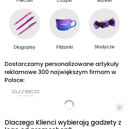
Plecaki
Czapki
Butelki
Słodycze
Długopisy
Filiżanki
Dostarczamy personalizowane artykuły
reklamowe 300 największym firmom w
Polsce:
Włąc
Dlaczego Klienci wybierają gadżety z