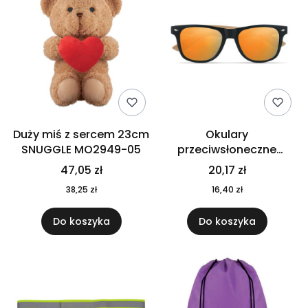
Duży miś z sercem 23cm
Okulary
SNUGGLE MO2949-05
przeciwsłoneczne
CALIFORNIA TOUCH
47,05 zł
20,17 zł
MO9617-10
38,25 zł
16,40 zł
Do koszyka
Do koszyka