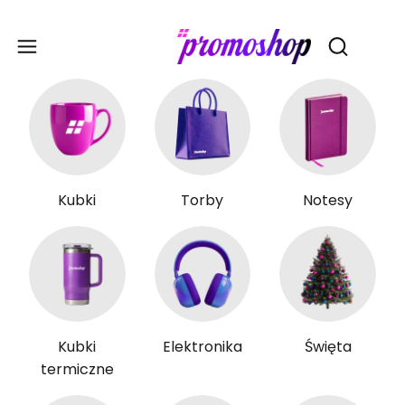
Gadże
Otwórz wy
Kubki
Torby
Notesy
Kubki
Elektronika
Święta
termiczne