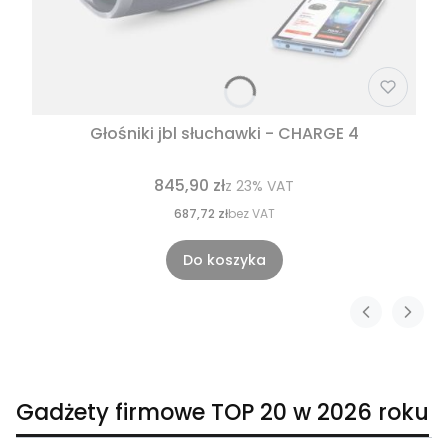
Głośniki jbl słuchawki - CHARGE 4
845,90 zł
z
23%
VAT
687,72 zł
bez VAT
Do koszyka
Gadżety firmowe TOP 20 w 2026 roku