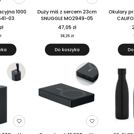
cyjna 1000
Duży miś z sercem 23cm
Okulary p
541-03
SNUGGLE MO2949-05
CALIF
MO
zł
47,05 zł
2
ł
38,25 zł
yka
Do koszyka
Do