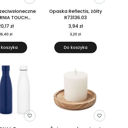
rzeciwsłoneczne
Opaska Reflectis, żółty
ORNIA TOUCH
R73136.03
9617-10
0,17 zł
3,94 zł
16,40 zł
3,20 zł
 koszyka
Do koszyka