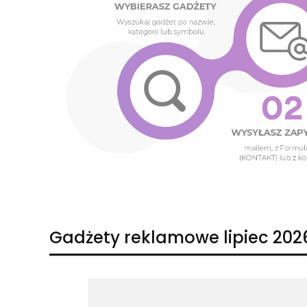
Naciśnij Enter lub spację, aby otworzyć stronę.
Naciśnij Enter lub spację, aby otworzyć stronę.
Gadżety reklamowe lipiec 202