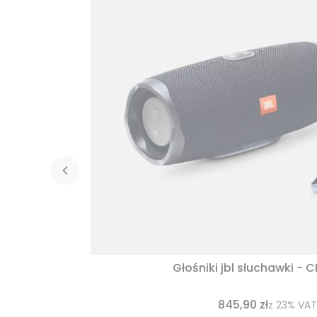
Głośniki jbl słuchawki - 
845,90 zł
z
23%
VAT