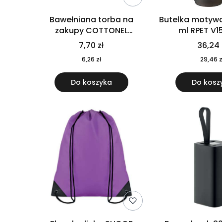
Bawełniana torba na
Butelka motywa
zakupy COTTONEL
ml RPET V1
COLOUR++ MO9846-11
7,70 zł
36,24 
6,26 zł
29,46 z
Do koszyka
Do kosz