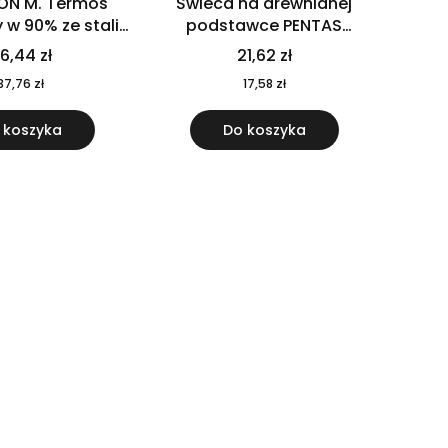
ON M. Termos
Świeca na drewnianej
w 90% ze stali
podstawce PENTAS
j pochodzącej z
MO6282-40
6,44 zł
21,62 zł
u 520 ml 94294
37,76 zł
17,58 zł
 koszyka
Do koszyka