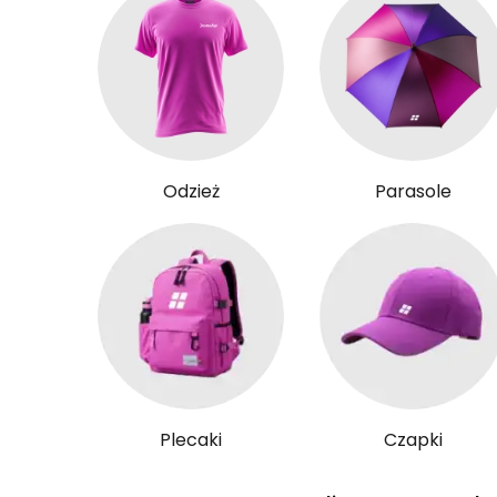
Odzież
Parasole
Plecaki
Czapki