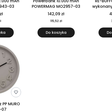
0.000 mAh
Powerbank 10.000 mAh
RE-BUFF
943-03
POWERMAG MO2957-03
wykonany 
nierdzewne
zł
142,09 zł
4
recykling
ł
115,52 zł
yka
Do koszyka
Do
 z PP MURO
-07