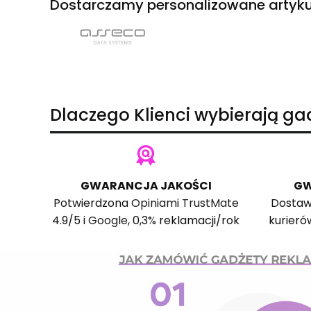
Dostarczamy personalizowane artyku
Dlaczego Klienci wybierają g
GWARANCJA JAKOŚCI
GW
Potwierdzona
Opiniami TrustMate
Dostaw
4.9/5 i
Google
, 0,3% reklamacji/rok
kurieró