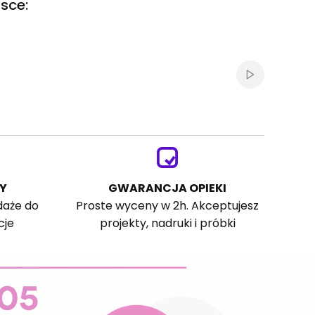
sce:
Włącz autom
Y
GWARANCJA OPIEKI
daże do
Proste wyceny w 2h. Akceptujesz
cje
projekty, nadruki i próbki