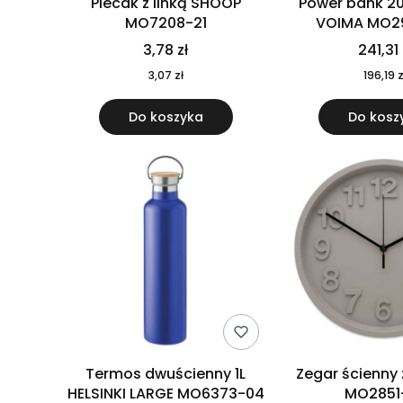
Plecak z linką SHOOP
Power bank 2
MO7208-21
VOIMA MO2
3,78 zł
241,31 
3,07 zł
196,19 z
Do koszyka
Do kosz
Termos dwuścienny 1L
Zegar ścienny
HELSINKI LARGE MO6373-04
MO2851