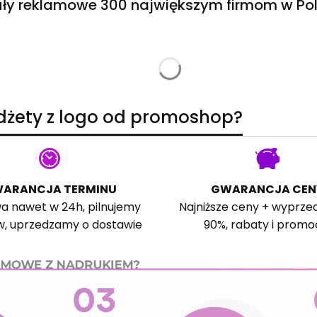
ły reklamowe 300 największym firmom w Pol
adżety z logo od promoshop?
ARANCJA TERMINU
GWARANCJA CEN
a nawet w 24h, pilnujemy
Najniższe ceny + wyprze
w, uprzedzamy o dostawie
90%, rabaty i promo