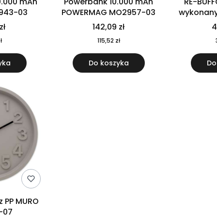
0.000 mAh
Powerbank 10.000 mAh
RE-BUFF
943-03
POWERMAG MO2957-03
wykonany 
nierdzewne
zł
142,09 zł
4
recykling
ł
115,52 zł
yka
Do koszyka
Do
 z PP MURO
-07