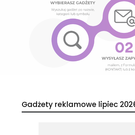
Naciśnij Enter lub spację, aby otworzyć stronę.
Naciśnij Enter lub spację, aby otworzyć stronę.
Gadżety reklamowe lipiec 202