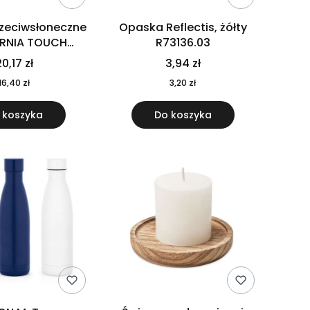
rzeciwsłoneczne
Opaska Reflectis, żółty
ORNIA TOUCH
R73136.03
9617-10
0,17 zł
3,94 zł
16,40 zł
3,20 zł
 koszyka
Do koszyka