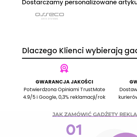
Dostarczamy personalizowane artyku
Dlaczego Klienci wybierają g
GWARANCJA JAKOŚCI
GW
Potwierdzona
Opiniami TrustMate
Dostaw
4.9/5 i
Google
, 0,3% reklamacji/rok
kurieró