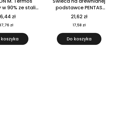
ON M. Termos
Świeca na drewnianej
w 90% ze stali
podstawce PENTAS
j pochodzącej z
MO6282-40
6,44 zł
21,62 zł
u 520 ml 94294
37,76 zł
17,58 zł
 koszyka
Do koszyka