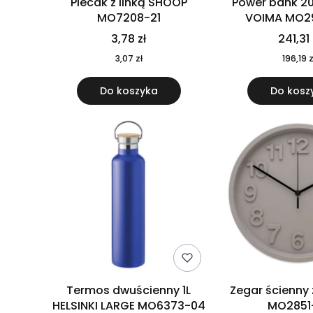
Plecak z linką SHOOP
Power bank 2
MO7208-21
VOIMA MO2
3,78 zł
241,31 
3,07 zł
196,19 z
Do koszyka
Do kosz
Termos dwuścienny 1L
Zegar ścienny
HELSINKI LARGE MO6373-04
MO2851