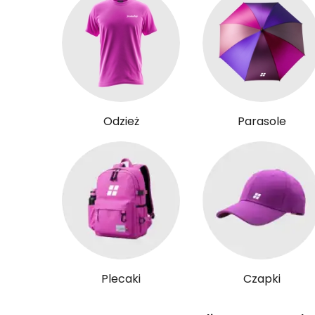
Odzież
Parasole
Plecaki
Czapki