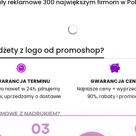
ły reklamowe 300 największym firmom w Pol
adżety z logo od promoshop?
ARANCJA TERMINU
GWARANCJA CEN
a nawet w 24h, pilnujemy
Najniższe ceny + wyprze
w, uprzedzamy o dostawie
90%, rabaty i promo