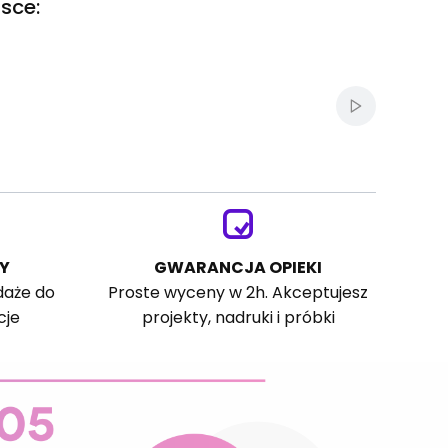
sce:
Włącz autom
Y
GWARANCJA OPIEKI
daże do
Proste wyceny w 2h. Akceptujesz
cje
projekty, nadruki i próbki