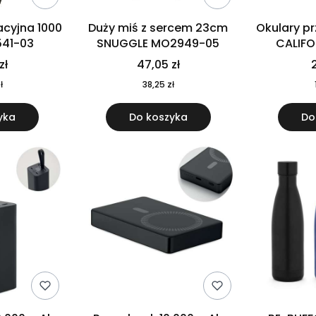
cyjna 1000
Duży miś z sercem 23cm
Okulary p
541-03
SNUGGLE MO2949-05
CALIF
MO
zł
47,05 zł
2
ł
38,25 zł
yka
Do koszyka
Do