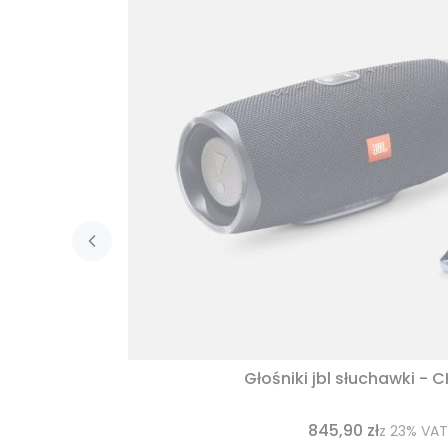
Głośniki jbl słuchawki - 
845,90 zł
z
23%
VAT