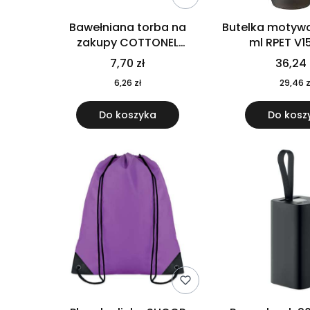
Bawełniana torba na
Butelka motywa
zakupy COTTONEL
ml RPET V1
COLOUR++ MO9846-11
7,70 zł
36,24 
6,26 zł
29,46 z
Do koszyka
Do kosz